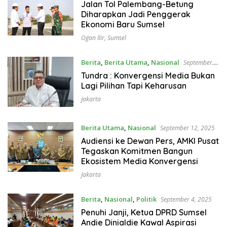
September 25, 2025
Jalan Tol Palembang-Betung
Diharapkan Jadi Penggerak
Ekonomi Baru Sumsel
Ogan Ilir
,
Sumsel
Berita
,
Berita Utama
,
Nasional
September
14, 2025
Tundra : Konvergensi Media Bukan
Lagi Pilihan Tapi Keharusan
Jakarta
Berita Utama
,
Nasional
September 12, 2025
Audiensi ke Dewan Pers, AMKI Pusat
Tegaskan Komitmen Bangun
Ekosistem Media Konvergensi
Jakarta
Berita
,
Nasional
,
Politik
September 4, 2025
Penuhi Janji, Ketua DPRD Sumsel
Andie Dinialdie Kawal Aspirasi