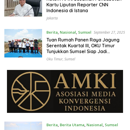
Kartu Liputan Reporter CNN
Indonesia di Istana
Jakarta
Berita
,
Nasional
,
Sumsel
September 27, 2025
Tuan Rumah Panen Raya Jagung
Serentak Kuartal III, OKU Timur
Tunjukkan Sumsel Siap Jadi
Lumbung Pangan Nasional
Oku Timur
,
Sumsel
Berita
,
Berita Utama
,
Nasional
,
Sumsel