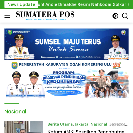
Skip
amasi Penuh! Andie Dinialdie Resmi Nahkodai Golkar Sumsel, Si
News Update
to
content
Nasional
Berita Utama
,
Jakarta
,
Nasional
September
28, 2025
Ketum AMKI Sesalkan Pencabutan