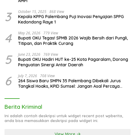
AMPI
3
October 15, 2025
868 View
Kepala KPPG Palembang Puji Inovasi Penyajian SPPG
Kedondong Raye 1
4
May 26, 2026
779 View
Bupati OKU Tegas! SPMB 2026 Wajib Bersih dari Pungli,
Titipan, dan Praktik Curang
5
June 23, 2026
769 View
Bupati OKU Hadiri HUT ke-25 Kota Pagaralam, Dorong
Penguatan Sinergi Antar Daerah
6
July 7, 2026
708 View
264 Siswa Baru SMPN 35 Palembang Dibekali Jurus
Tangkal Hoaks, KPID Sumsel: Jangan Asal Percaya
Informasi!
Berita Kriminal
Ini adalah contoh deskripsi untuk widget recent post wpberita,
anda bisa memasukkan deskripsi pada widget ini.
View More