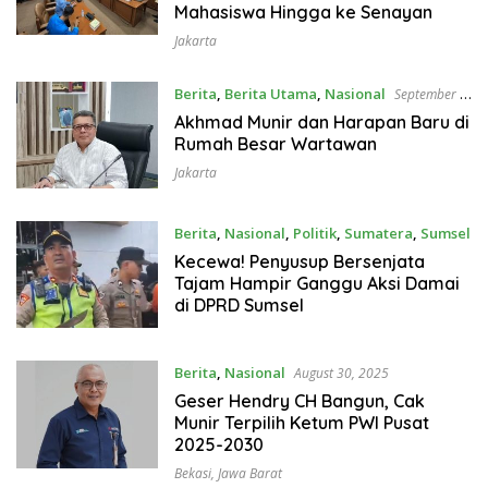
Mahasiswa Hingga ke Senayan
Jakarta
Berita
,
Berita Utama
,
Nasional
September 2,
2025
Akhmad Munir dan Harapan Baru di
Rumah Besar Wartawan
Jakarta
Berita
,
Nasional
,
Politik
,
Sumatera
,
Sumsel
September 1, 2025
Kecewa! Penyusup Bersenjata
Tajam Hampir Ganggu Aksi Damai
di DPRD Sumsel
Berita
,
Nasional
August 30, 2025
Geser Hendry CH Bangun, Cak
Munir Terpilih Ketum PWI Pusat
2025-2030
Bekasi
,
Jawa Barat