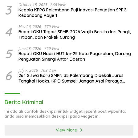
3
October 15, 2025
868 View
Kepala KPPG Palembang Puji Inovasi Penyajian SPPG
Kedondong Raye 1
4
May 26, 2026
779 View
Bupati OKU Tegas! SPMB 2026 Wajib Bersih dari Pungli,
Titipan, dan Praktik Curang
5
June 23, 2026
769 View
Bupati OKU Hadiri HUT ke-25 Kota Pagaralam, Dorong
Penguatan Sinergi Antar Daerah
6
July 7, 2026
708 View
264 Siswa Baru SMPN 35 Palembang Dibekali Jurus
Tangkal Hoaks, KPID Sumsel: Jangan Asal Percaya
Informasi!
Berita Kriminal
Ini adalah contoh deskripsi untuk widget recent post wpberita,
anda bisa memasukkan deskripsi pada widget ini.
View More