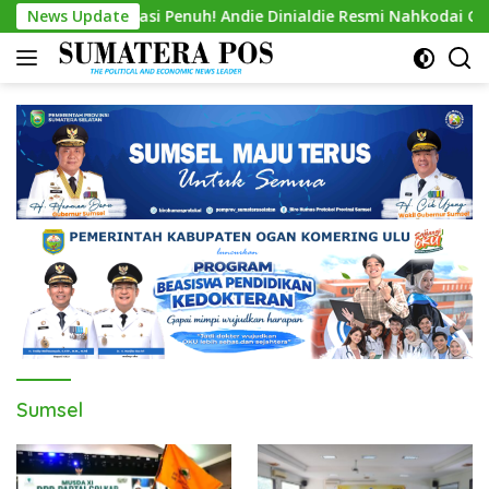
Skip
Aklamasi Penuh! Andie Dinialdie Resmi Nahkodai Golkar Sumse
News Update
to
content
Sumsel