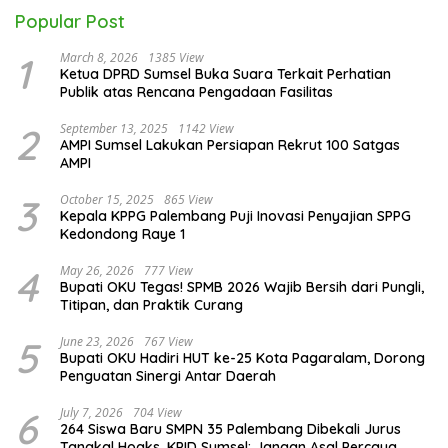
Popular Post
1
March 8, 2026
1385 View
Ketua DPRD Sumsel Buka Suara Terkait Perhatian
Publik atas Rencana Pengadaan Fasilitas
2
September 13, 2025
1142 View
AMPI Sumsel Lakukan Persiapan Rekrut 100 Satgas
AMPI
3
October 15, 2025
865 View
Kepala KPPG Palembang Puji Inovasi Penyajian SPPG
Kedondong Raye 1
4
May 26, 2026
777 View
Bupati OKU Tegas! SPMB 2026 Wajib Bersih dari Pungli,
Titipan, dan Praktik Curang
5
June 23, 2026
767 View
Bupati OKU Hadiri HUT ke-25 Kota Pagaralam, Dorong
Penguatan Sinergi Antar Daerah
6
July 7, 2026
704 View
264 Siswa Baru SMPN 35 Palembang Dibekali Jurus
Tangkal Hoaks, KPID Sumsel: Jangan Asal Percaya