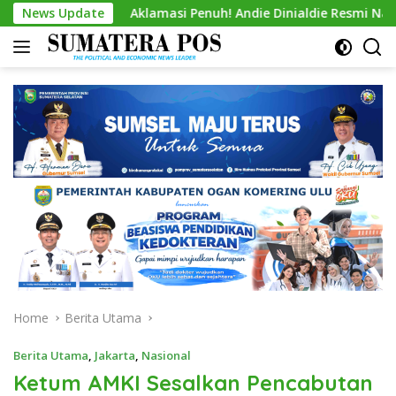
Skip
News Update
Aklamasi Penuh! Andie Dinialdie Resmi Nahkodai Golkar S
to
content
Home
Berita Utama
Berita Utama
,
Jakarta
,
Nasional
Ketum AMKI Sesalkan Pencabutan