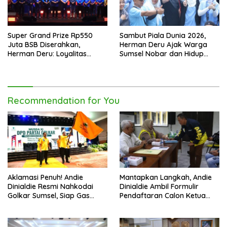
Super Grand Prize Rp550
Sambut Piala Dunia 2026,
Juta BSB Diserahkan,
Herman Deru Ajak Warga
Herman Deru: Loyalitas
Sumsel Nobar dan Hidup
Nasabah Harus Terus Dijaga
Sehat
Recommendation for You
Aklamasi Penuh! Andie
Mantapkan Langkah, Andie
Dinialdie Resmi Nahkodai
Dinialdie Ambil Formulir
Golkar Sumsel, Siap Gas
Pendaftaran Calon Ketua
Tambah Kursi
Golkar Sumsel