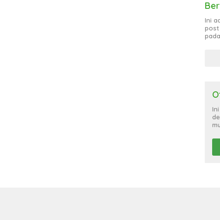
Ber
Ini 
post
pada
O
In
de
mu