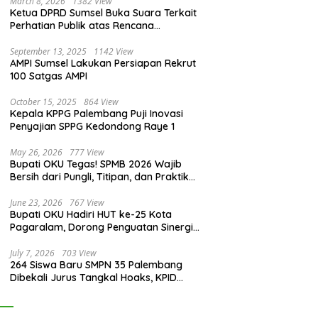
March 8, 2026
1382 View
Ketua DPRD Sumsel Buka Suara Terkait
Perhatian Publik atas Rencana
Pengadaan Fasilitas
September 13, 2025
1142 View
AMPI Sumsel Lakukan Persiapan Rekrut
100 Satgas AMPI
October 15, 2025
864 View
Kepala KPPG Palembang Puji Inovasi
Penyajian SPPG Kedondong Raye 1
May 26, 2026
777 View
Bupati OKU Tegas! SPMB 2026 Wajib
Bersih dari Pungli, Titipan, dan Praktik
Curang
June 23, 2026
767 View
Bupati OKU Hadiri HUT ke-25 Kota
Pagaralam, Dorong Penguatan Sinergi
Antar Daerah
July 7, 2026
703 View
264 Siswa Baru SMPN 35 Palembang
Dibekali Jurus Tangkal Hoaks, KPID
Sumsel: Jangan Asal Percaya Informasi!