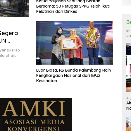
Ketua Yayasan Sedulang Berkah
Bersama: 50 Petugas SPPG Telah Ikuti
Pelatihan dari Dinkes
B
In
Segera
an
PJN
 yang kerap
Kelurahan…
Luar Biasa, RS Bunda Palembang Raih
Penghargaan Nasional dari BPJS
Kesehatan
Au
Ak
Na
Ku