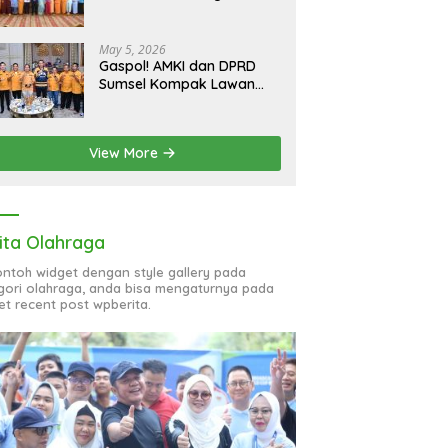
bagi 51 Organisasi Wanita
May 5, 2026
Gaspol! AMKI dan DPRD
Sumsel Kompak Lawan
Hoaks, Perkuat Informasi
Digital Berkualitas
View More
ita Olahraga
contoh widget dengan style gallery pada
gori olahraga, anda bisa mengaturnya pada
et recent post wpberita.