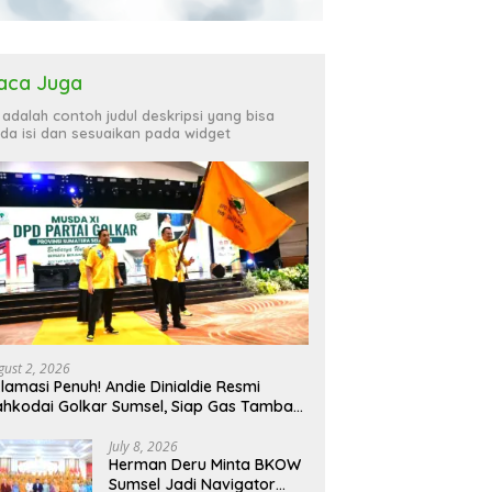
aca Juga
i adalah contoh judul deskripsi yang bisa
da isi dan sesuaikan pada widget
gust 2, 2026
lamasi Penuh! Andie Dinialdie Resmi
hkodai Golkar Sumsel, Siap Gas Tambah
rsi
July 8, 2026
Herman Deru Minta BKOW
Sumsel Jadi Navigator