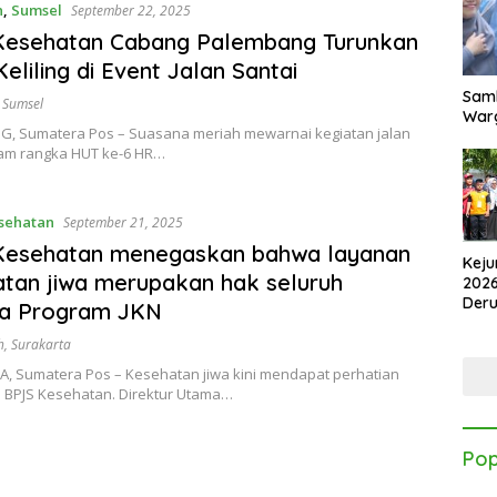
n
,
Sumsel
September 22, 2025
Kesehatan Cabang Palembang Turunkan
Keliling di Event Jalan Santai
Samb
,
Sumsel
Warg
, Sumatera Pos – Suasana meriah mewarnai kegiatan jalan
lam rangka HUT ke-6 HR…
sehatan
September 21, 2025
Kesehatan menegaskan bahwa layanan
Keju
tan jiwa merupakan hak seluruh
2026
Der
ta Program JKN
Kes
h
,
Surakarta
, Sumatera Pos – Kesehatan jiwa kini mendapat perhatian
i BPJS Kesehatan. Direktur Utama…
Pop