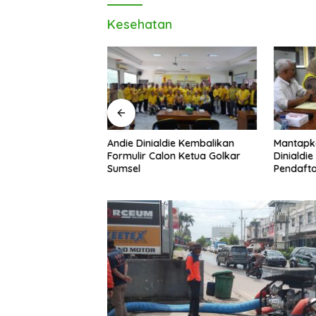
Kesehatan
Andie Dinialdie Kembalikan
Mantapk
uh! Andie Dinialdie
Formulir Calon Ketua Golkar
Dinialdie
dai Golkar
Sumsel
Pendafta
p Gas Tambah Kursi
Golkar S