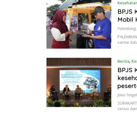
Kesehata
BPJS 
Mobil 
Palembang
PALEMBANG
santai da
Berita
,
Ke
BPJS 
keseha
peser
Jawa Tenga
SURAKARTA
serius dar