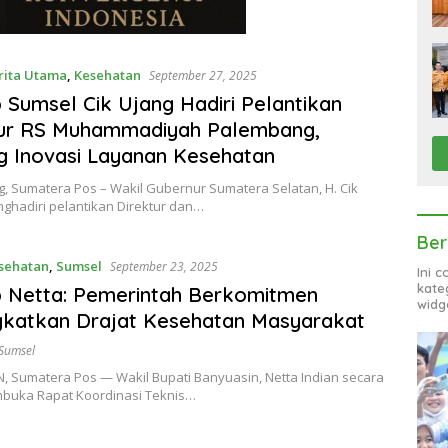
rita Utama
,
Kesehatan
September 27, 2025
Sumsel Cik Ujang Hadiri Pelantikan
tur RS Muhammadiyah Palembang,
 Inovasi Layanan Kesehatan
, Sumatera Pos – Wakil Gubernur Sumatera Selatan, H. Cik
ghadiri pelantikan Direktur dan…
Ber
sehatan
,
Sumsel
September 23, 2025
Ini 
kate
 Netta: Pemerintah Berkomitmen
widg
gkatkan Drajat Kesehatan Masyarakat
Sumsel
, Sumatera Pos — Wakil Bupati Banyuasin, Netta Indian secara
buka Rapat Koordinasi Teknis…