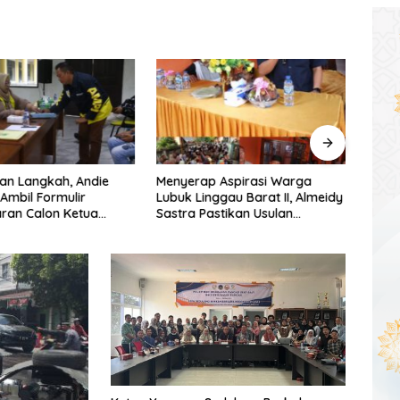
an Langkah, Andie
Menyerap Aspirasi Warga
Warg
 Ambil Formulir
Lubuk Linggau Barat II, Almeidy
Simpa
ran Calon Ketua
Sastra Pastikan Usulan
Dishu
umsel
Pembangunan Dikawal Tuntas
Tang