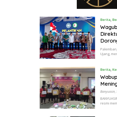
Berita
,
Be
Wagub 
Direk
Dorong
Palembang
Ujang, men
Berita
,
Ke
Wabup
Menin
Banyuasin
,
BANYUASIN
resmi mem