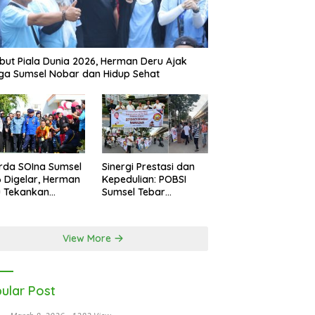
ut Piala Dunia 2026, Herman Deru Ajak
a Sumsel Nobar dan Hidup Sehat
rda SOIna Sumsel
Sinergi Prestasi dan
 Digelar, Herman
Kepedulian: POBSI
u Tekankan
Sumsel Tebar
etaraan
Keberkahan di Bulan
Ramadan
View More
ular Post