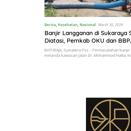
Berita
,
Kesehatan
,
Nasional
March 30, 2026
Banjir Langganan di Sukaraya 
Diatasi, Pemkab OKU dan BB
Siapkan Box Culvert Baru
BATURAJA, Sumatera Pos – Permasalahan banjir
melanda kawasan Jalan Dr. Mohammad Hatta, 