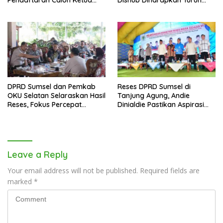
Pendaftaran Calon Ketua
Dishub Diharapkan Turun
Golkar Sumsel
Tangan
DPRD Sumsel dan Pemkab
Reses DPRD Sumsel di
OKU Selatan Selaraskan Hasil
Tanjung Agung, Andie
Reses, Fokus Percepat
Dinialdie Pastikan Aspirasi
Pembangunan Daerah
Warga Tak Berhenti di
Catatan
Leave a Reply
Your email address will not be published.
Required fields are
marked
*