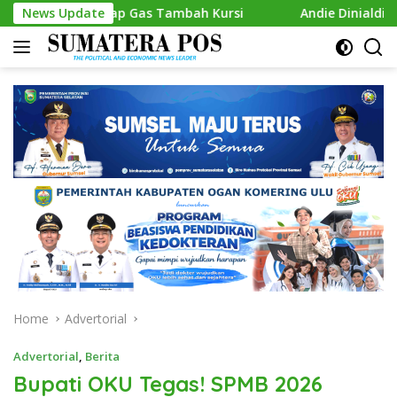
Skip
Siap Gas Tambah Kursi
News Update
Andie Dinialdie Kembalikan Form
to
content
Home
Advertorial
Advertorial
,
Berita
Bupati OKU Tegas! SPMB 2026