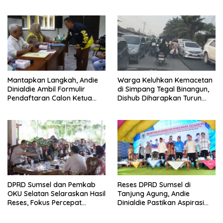
Tambah Kursi
Mantapkan Langkah, Andie
Warga Keluhkan Kemacetan
Dinialdie Ambil Formulir
di Simpang Tegal Binangun,
Pendaftaran Calon Ketua
Dishub Diharapkan Turun
Golkar Sumsel
Tangan
DPRD Sumsel dan Pemkab
Reses DPRD Sumsel di
OKU Selatan Selaraskan Hasil
Tanjung Agung, Andie
Reses, Fokus Percepat
Dinialdie Pastikan Aspirasi
Pembangunan Daerah
Warga Tak Berhenti di
Catatan