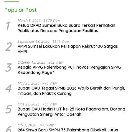
Popular Post
1
March 8, 2026
1379 View
Ketua DPRD Sumsel Buka Suara Terkait Perhatian
Publik atas Rencana Pengadaan Fasilitas
2
September 13, 2025
1141 View
AMPI Sumsel Lakukan Persiapan Rekrut 100 Satgas
AMPI
3
October 15, 2025
862 View
Kepala KPPG Palembang Puji Inovasi Penyajian SPPG
Kedondong Raye 1
4
May 26, 2026
775 View
Bupati OKU Tegas! SPMB 2026 Wajib Bersih dari Pungli,
Titipan, dan Praktik Curang
5
June 23, 2026
765 View
Bupati OKU Hadiri HUT ke-25 Kota Pagaralam, Dorong
Penguatan Sinergi Antar Daerah
6
July 7, 2026
700 View
264 Siswa Baru SMPN 35 Palembang Dibekali Jurus