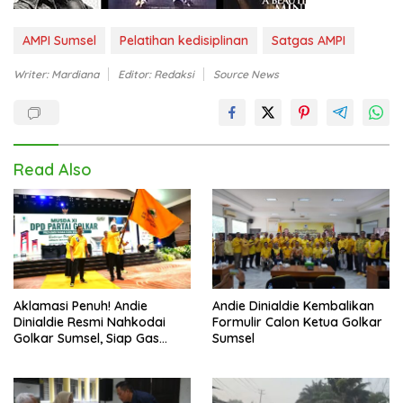
AMPI Sumsel
Pelatihan kedisiplinan
Satgas AMPI
Writer: Mardiana
Editor: Redaksi
Source News
Read Also
Aklamasi Penuh! Andie
Andie Dinialdie Kembalikan
Dinialdie Resmi Nahkodai
Formulir Calon Ketua Golkar
Golkar Sumsel, Siap Gas
Sumsel
Tambah Kursi