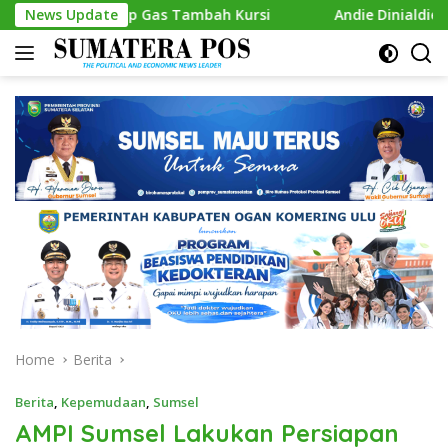
Skip
Siap Gas Tambah Kursi
News Update
Andie Dinialdie Kembalikan Form
to
content
Home
Berita
Berita
,
Kepemudaan
,
Sumsel
AMPI Sumsel Lakukan Persiapan