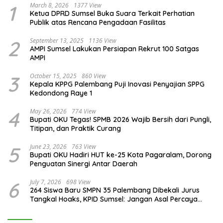
1
March 8, 2026
1377 View
Ketua DPRD Sumsel Buka Suara Terkait Perhatian
Publik atas Rencana Pengadaan Fasilitas
2
September 13, 2025
1136 View
AMPI Sumsel Lakukan Persiapan Rekrut 100 Satgas
AMPI
3
October 15, 2025
860 View
Kepala KPPG Palembang Puji Inovasi Penyajian SPPG
Kedondong Raye 1
4
May 26, 2026
774 View
Bupati OKU Tegas! SPMB 2026 Wajib Bersih dari Pungli,
Titipan, dan Praktik Curang
5
June 23, 2026
763 View
Bupati OKU Hadiri HUT ke-25 Kota Pagaralam, Dorong
Penguatan Sinergi Antar Daerah
6
July 7, 2026
698 View
264 Siswa Baru SMPN 35 Palembang Dibekali Jurus
Tangkal Hoaks, KPID Sumsel: Jangan Asal Percaya
Informasi!