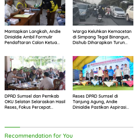
Mantapkan Langkah, Andie
Warga Keluhkan Kemacetan
Dinialdie Ambil Formulir
di Simpang Tegal Binangun,
Pendaftaran Calon Ketua
Dishub Diharapkan Turun
Golkar Sumsel
Tangan
DPRD Sumsel dan Pemkab
Reses DPRD Sumsel di
OKU Selatan Selaraskan Hasil
Tanjung Agung, Andie
Reses, Fokus Percepat
Dinialdie Pastikan Aspirasi
Pembangunan Daerah
Warga Tak Berhenti di
Catatan
Recommendation for You