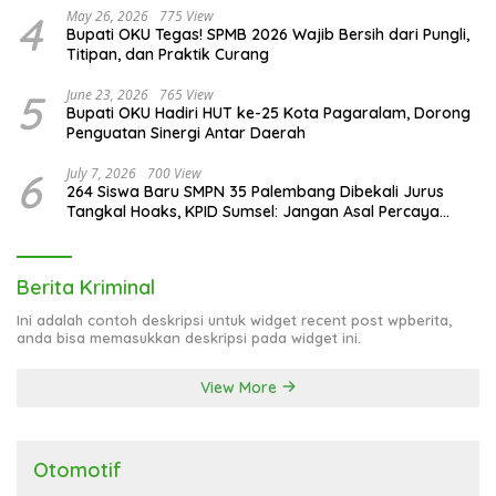
4
May 26, 2026
775 View
Bupati OKU Tegas! SPMB 2026 Wajib Bersih dari Pungli,
Titipan, dan Praktik Curang
5
June 23, 2026
765 View
Bupati OKU Hadiri HUT ke-25 Kota Pagaralam, Dorong
Penguatan Sinergi Antar Daerah
6
July 7, 2026
700 View
264 Siswa Baru SMPN 35 Palembang Dibekali Jurus
Tangkal Hoaks, KPID Sumsel: Jangan Asal Percaya
Informasi!
Berita Kriminal
Ini adalah contoh deskripsi untuk widget recent post wpberita,
anda bisa memasukkan deskripsi pada widget ini.
View More
Otomotif