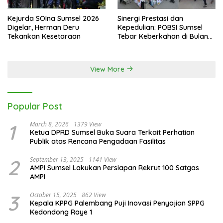
Kejurda SOIna Sumsel 2026
Sinergi Prestasi dan
Digelar, Herman Deru
Kepedulian: POBSI Sumsel
Tekankan Kesetaraan
Tebar Keberkahan di Bulan
Ramadan
View More
Popular Post
1
March 8, 2026
1379 View
Ketua DPRD Sumsel Buka Suara Terkait Perhatian
Publik atas Rencana Pengadaan Fasilitas
2
September 13, 2025
1141 View
AMPI Sumsel Lakukan Persiapan Rekrut 100 Satgas
AMPI
3
October 15, 2025
862 View
Kepala KPPG Palembang Puji Inovasi Penyajian SPPG
Kedondong Raye 1