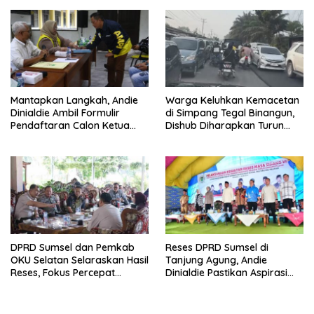
Mantapkan Langkah, Andie
Warga Keluhkan Kemacetan
Dinialdie Ambil Formulir
di Simpang Tegal Binangun,
Pendaftaran Calon Ketua
Dishub Diharapkan Turun
Golkar Sumsel
Tangan
DPRD Sumsel dan Pemkab
Reses DPRD Sumsel di
OKU Selatan Selaraskan Hasil
Tanjung Agung, Andie
Reses, Fokus Percepat
Dinialdie Pastikan Aspirasi
Pembangunan Daerah
Warga Tak Berhenti di
Catatan