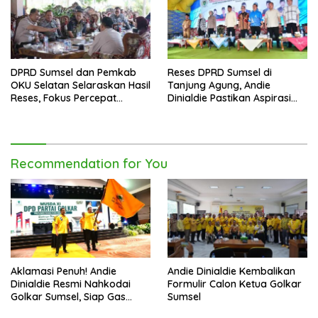
DPRD Sumsel dan Pemkab
Reses DPRD Sumsel di
OKU Selatan Selaraskan Hasil
Tanjung Agung, Andie
Reses, Fokus Percepat
Dinialdie Pastikan Aspirasi
Pembangunan Daerah
Warga Tak Berhenti di
Catatan
Recommendation for You
Aklamasi Penuh! Andie
Andie Dinialdie Kembalikan
Dinialdie Resmi Nahkodai
Formulir Calon Ketua Golkar
Golkar Sumsel, Siap Gas
Sumsel
Tambah Kursi