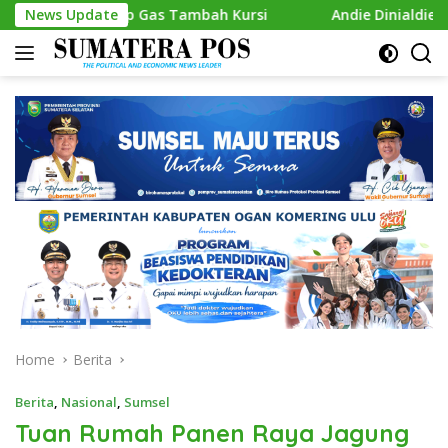
Skip
, Siap Gas Tambah Kursi
News Update
Andie Dinialdie Kembalikan Fo
to
content
Home
Berita
Berita
,
Nasional
,
Sumsel
Tuan Rumah Panen Raya Jagung