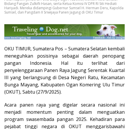
Bidang Pangan Zulkifli Hasan, serta Ketua Komisi IV DPR RI Siti Hediati
Hariyadi. Mereka didampingi Gubernur Sumsel H. Herman Deru, Kapolda
Sumsel, dan Pangdam II Sriwijaya Panen Jagung di OKU Timur
OKU TIMUR, Sumatera Pos – Sumatera Selatan kembali
meneguhkan posisinya sebagai daerah penopang
pangan Indonesia. Hal itu terlihat dari
penyelenggaraan Panen Raya Jagung Serentak Kuartal
III yang berlangsung di Desa Negeri Ratu, Kecamatan
Bunga Mayang, Kabupaten Ogan Komering Ulu Timur
(OKUT), Sabtu (27/9/2025).
Acara panen raya yang digelar secara nasional ini
menjadi momentum penting dalam menguatkan
program swasembada pangan 2025. Kehadiran para
pejabat tinggi negara di OKUT menggarisbawahi