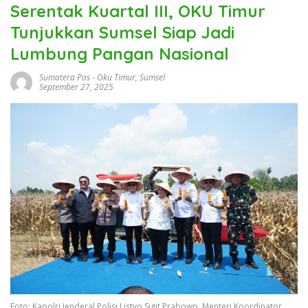
Serentak Kuartal III, OKU Timur
Tunjukkan Sumsel Siap Jadi
Lumbung Pangan Nasional
Sumatera Pos
-
Oku Timur
,
Sumsel
September 27, 2025
Foto: Kapolri Jenderal Polisi Listyo Sigit Prabowo, Menteri Koordinator