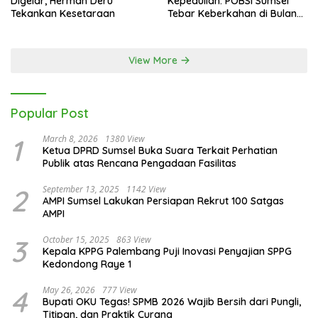
Digelar, Herman Deru
Kepedulian: POBSI Sumsel
Tekankan Kesetaraan
Tebar Keberkahan di Bulan
Ramadan
View More
Popular Post
1
March 8, 2026
1380 View
Ketua DPRD Sumsel Buka Suara Terkait Perhatian
Publik atas Rencana Pengadaan Fasilitas
2
September 13, 2025
1142 View
AMPI Sumsel Lakukan Persiapan Rekrut 100 Satgas
AMPI
3
October 15, 2025
863 View
Kepala KPPG Palembang Puji Inovasi Penyajian SPPG
Kedondong Raye 1
4
May 26, 2026
777 View
Bupati OKU Tegas! SPMB 2026 Wajib Bersih dari Pungli,
Titipan, dan Praktik Curang