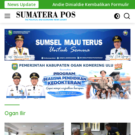
Skip
ah Kursi
News Update
Andie Dinialdie Kembalikan Formulir Calon Ke
to
content
Ogan Ilir