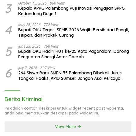
3
October 15, 2025
860 View
Kepala KPPG Palembang Puji Inovasi Penyajian SPPG
Kedondong Raye 1
4
May 26, 2026
772 View
Bupati OKU Tegas! SPMB 2026 Wajib Bersih dari Pungli,
Titipan, dan Praktik Curang
5
June 23, 2026
760 View
Bupati OKU Hadiri HUT ke-25 Kota Pagaralam, Dorong
Penguatan Sinergi Antar Daerah
6
July 7, 2026
697 View
264 Siswa Baru SMPN 35 Palembang Dibekali Jurus
Tangkal Hoaks, KPID Sumsel: Jangan Asal Percaya
Informasi!
Berita Kriminal
Ini adalah contoh deskripsi untuk widget recent post wpberita,
anda bisa memasukkan deskripsi pada widget ini.
View More