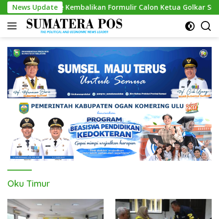
Skip
inialdie Kembalikan Formulir Calon Ketua Golkar Sumsel
News Update
to
content
Oku Timur