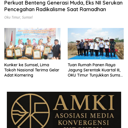
Perkuat Benteng Generasi Muda, Eks NII Serukan
Pencegahan Radikalisme Saat Ramadhan
Oku Timur
,
Sumsel
Kunker ke Sumsel, Lima
Tuan Rumah Panen Raya
Tokoh Nasional Terima Gelar
Jagung Serentak Kuartal III,
Adat Komering
OKU Timur Tunjukkan Sumsel
Siap Jadi Lumbung Pangan
Nasional