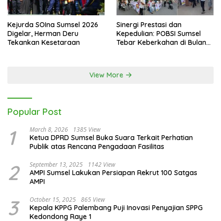
Kejurda SOIna Sumsel 2026
Sinergi Prestasi dan
Digelar, Herman Deru
Kepedulian: POBSI Sumsel
Tekankan Kesetaraan
Tebar Keberkahan di Bulan
Ramadan
View More
Popular Post
1
March 8, 2026
1385 View
Ketua DPRD Sumsel Buka Suara Terkait Perhatian
Publik atas Rencana Pengadaan Fasilitas
2
September 13, 2025
1142 View
AMPI Sumsel Lakukan Persiapan Rekrut 100 Satgas
AMPI
3
October 15, 2025
865 View
Kepala KPPG Palembang Puji Inovasi Penyajian SPPG
Kedondong Raye 1