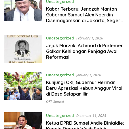
Uncategorized
February 25, 2026
Kabar Terbaru: Jenazah Mantan
Gubernur Sumsel Alex Noerdin
Disemayamkan di Jakarta, Segera
Dimakamkan di TPU Kebun Bunga
Uncategorized
February 1, 2026
Jejak Marzuki Achmad di Parlemen:
Golkar Kehilangan Penjaga Awal
Reformasi
Uncategorized
January 1, 2026
Kunjungi OKI, Gubernur Herman
Deru Apresiasi Kebun Anggur Viral
di Desa Selapan Ilir
OKI
,
Sumsel
Uncategorized
December 11, 2025
Ketua DPRD Sumsel Andie Dinialdie:
Kepala Daerah Wajib Patuh