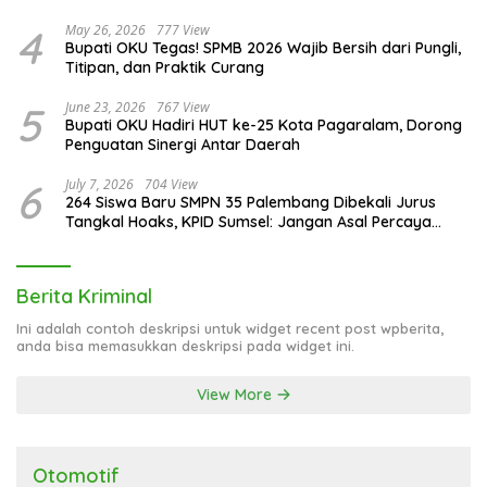
4
May 26, 2026
777 View
Bupati OKU Tegas! SPMB 2026 Wajib Bersih dari Pungli,
Titipan, dan Praktik Curang
5
June 23, 2026
767 View
Bupati OKU Hadiri HUT ke-25 Kota Pagaralam, Dorong
Penguatan Sinergi Antar Daerah
6
July 7, 2026
704 View
264 Siswa Baru SMPN 35 Palembang Dibekali Jurus
Tangkal Hoaks, KPID Sumsel: Jangan Asal Percaya
Informasi!
Berita Kriminal
Ini adalah contoh deskripsi untuk widget recent post wpberita,
anda bisa memasukkan deskripsi pada widget ini.
View More
Otomotif