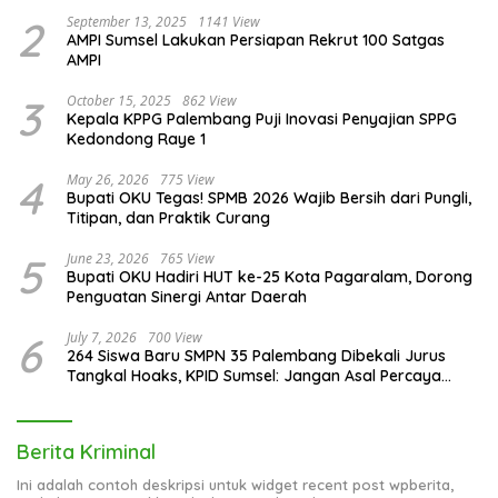
2
September 13, 2025
1141 View
AMPI Sumsel Lakukan Persiapan Rekrut 100 Satgas
AMPI
3
October 15, 2025
862 View
Kepala KPPG Palembang Puji Inovasi Penyajian SPPG
Kedondong Raye 1
4
May 26, 2026
775 View
Bupati OKU Tegas! SPMB 2026 Wajib Bersih dari Pungli,
Titipan, dan Praktik Curang
5
June 23, 2026
765 View
Bupati OKU Hadiri HUT ke-25 Kota Pagaralam, Dorong
Penguatan Sinergi Antar Daerah
6
July 7, 2026
700 View
264 Siswa Baru SMPN 35 Palembang Dibekali Jurus
Tangkal Hoaks, KPID Sumsel: Jangan Asal Percaya
Informasi!
Berita Kriminal
Ini adalah contoh deskripsi untuk widget recent post wpberita,