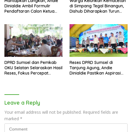
Mantapkan Langkah, Andie
Warga Keluhkan Kemacetan
Dinialdie Ambil Formulir
di Simpang Tegal Binangun,
Pendaftaran Calon Ketua
Dishub Diharapkan Turun
Golkar Sumsel
Tangan
DPRD Sumsel dan Pemkab
Reses DPRD Sumsel di
OKU Selatan Selaraskan Hasil
Tanjung Agung, Andie
Reses, Fokus Percepat
Dinialdie Pastikan Aspirasi
Pembangunan Daerah
Warga Tak Berhenti di
Catatan
Leave a Reply
Your email address will not be published.
Required fields are
marked
*