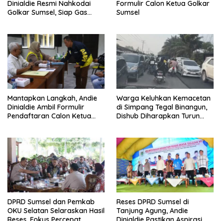
Dinialdie Resmi Nahkodai
Formulir Calon Ketua Golkar
Golkar Sumsel, Siap Gas
Sumsel
Tambah Kursi
Mantapkan Langkah, Andie
Warga Keluhkan Kemacetan
Dinialdie Ambil Formulir
di Simpang Tegal Binangun,
Pendaftaran Calon Ketua
Dishub Diharapkan Turun
Golkar Sumsel
Tangan
DPRD Sumsel dan Pemkab
Reses DPRD Sumsel di
OKU Selatan Selaraskan Hasil
Tanjung Agung, Andie
Reses, Fokus Percepat
Dinialdie Pastikan Aspirasi