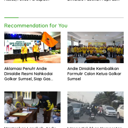
Pembangunan Daerah
Warga Tak Berhenti di
Catatan
Recommendation for You
Aklamasi Penuh! Andie
Andie Dinialdie Kembalikan
Dinialdie Resmi Nahkodai
Formulir Calon Ketua Golkar
Golkar Sumsel, Siap Gas
Sumsel
Tambah Kursi