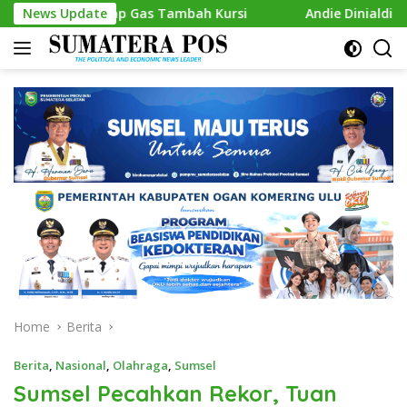
Skip
Siap Gas Tambah Kursi
News Update
Andie Dinialdie Kembalikan Form
to
content
Home
Berita
Berita
,
Nasional
,
Olahraga
,
Sumsel
Sumsel Pecahkan Rekor, Tuan