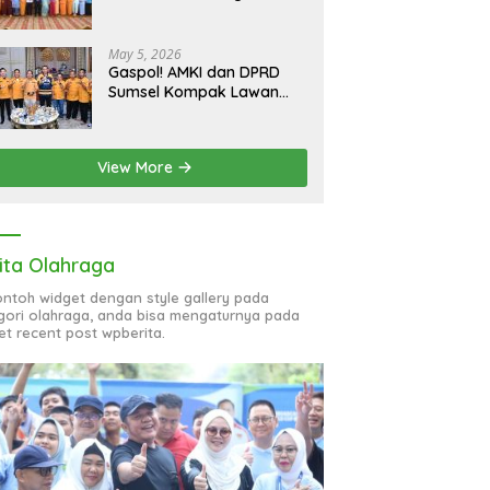
bagi 51 Organisasi Wanita
May 5, 2026
Gaspol! AMKI dan DPRD
Sumsel Kompak Lawan
Hoaks, Perkuat Informasi
Digital Berkualitas
View More
ita Olahraga
contoh widget dengan style gallery pada
gori olahraga, anda bisa mengaturnya pada
et recent post wpberita.