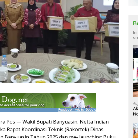
B
In
an
Au
Ak
Na
Ku
 Pos — Wakil Bupati Banyuasin, Netta Indian
a Rapat Koordinasi Teknis (Rakortek) Dinas
n Banyuasin Tahun 2025 dan me- launching Buku