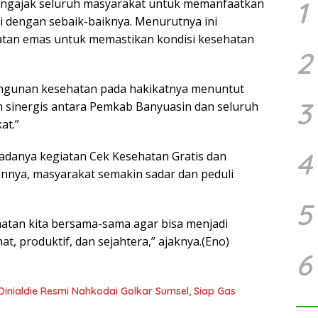
1
engajak seluruh masyarakat untuk memanfaatkan
ni dengan sebaik-baiknya. Menurutnya ini
an emas untuk memastikan kondisi kesehatan
2
ngunan kesehatan pada hakikatnya menuntut
3
h sinergis antara Pemkab Banyuasin dan seluruh
at.”
4
adanya kegiatan Cek Kesehatan Gratis dan
ainnya, masyarakat semakin sadar dan peduli
5
ehatan kita bersama-sama agar bisa menjadi
t, produktif, dan sejahtera,” ajaknya.(Eno)
6
Dinialdie Resmi Nahkodai Golkar Sumsel, Siap Gas