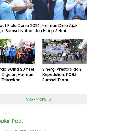
ut Piala Dunia 2026, Herman Deru Ajak
a Sumsel Nobar dan Hidup Sehat
rda SOIna Sumsel
Sinergi Prestasi dan
 Digelar, Herman
Kepedulian: POBSI
u Tekankan
Sumsel Tebar
etaraan
Keberkahan di Bulan
Ramadan
View More
ular Post