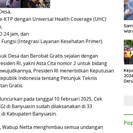
Desa,
 e-KTP dengan Universal Health Coverage (UHC)
Samb
,
Warg
 24 jam, dan
 Fungsi (Integrasi Layanan Kesehatan Primer).
uk Desa dan Berobat Gratis sejalan dengan
esiden RI, yakni Asta Cita nomor 2 untuk bidang
ewujudkannya, Presiden RI menerbitkan Keputusan
Keju
2026
epublik Indonesia tentang Petunjuk Teknis
Der
an Gratis.
Kes
iluncurkan pada tanggal 10 Februari 2025, Cek
G) di Banyuasin sudah dilaksanakan di 33
 di Kabupaten Banyuasin.
Pop
, Wabup Netta menghimbau semua undangan