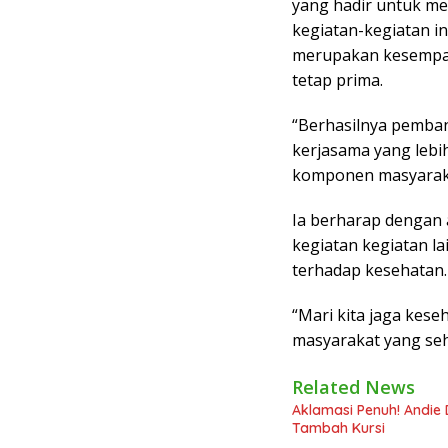
yang hadir untuk m
kegiatan-kegiatan i
merupakan kesempat
tetap prima.
“Berhasilnya pemba
kerjasama yang lebi
komponen masyarak
Ia berharap dengan 
kegiatan kegiatan l
terhadap kesehatan.
“Mari kita jaga kes
masyarakat yang seha
Related News
Aklamasi Penuh! Andie 
Tambah Kursi