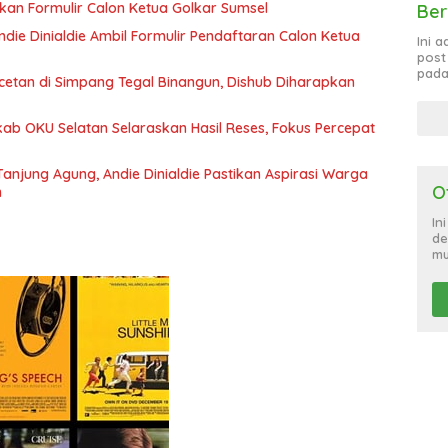
ikan Formulir Calon Ketua Golkar Sumsel
Ber
ie Dinialdie Ambil Formulir Pendaftaran Calon Ketua
Ini 
post
pada
tan di Simpang Tegal Binangun, Dishub Diharapkan
b OKU Selatan Selaraskan Hasil Reses, Fokus Percepat
anjung Agung, Andie Dinialdie Pastikan Aspirasi Warga
O
n
In
de
mu