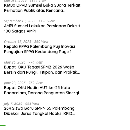
March 8, 2026
1377 View
Ketua DPRD Sumsel Buka Suara Terkait
Perhatian Publik atas Rencana
Pengadaan Fasilitas
September 13, 2025
1136 View
AMPI Sumsel Lakukan Persiapan Rekrut
100 Satgas AMPI
October 15, 2025
860 View
Kepala KPPG Palembang Puji Inovasi
Penyajian SPPG Kedondong Raye 1
May 26, 2026
774 View
Bupati OKU Tegas! SPMB 2026 Wajib
Bersih dari Pungli, Titipan, dan Praktik
Curang
June 23, 2026
762 View
Bupati OKU Hadiri HUT ke-25 Kota
Pagaralam, Dorong Penguatan Sinergi
Antar Daerah
July 7, 2026
698 View
264 Siswa Baru SMPN 35 Palembang
Dibekali Jurus Tangkal Hoaks, KPID
Sumsel: Jangan Asal Percaya Informasi!