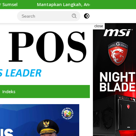
Langkah, Andie Dinialdie Ambil Formulir Pendaftaran Calon Ke
close
Indeks