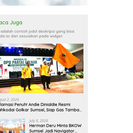
aca Juga
i adalah contoh judul deskripsi yang bisa
da isi dan sesuaikan pada widget
gust 2, 2026
lamasi Penuh! Andie Dinialdie Resmi
hkodai Golkar Sumsel, Siap Gas Tambah
rsi
July 8, 2026
Herman Deru Minta BKOW
Sumsel Jadi Navigator