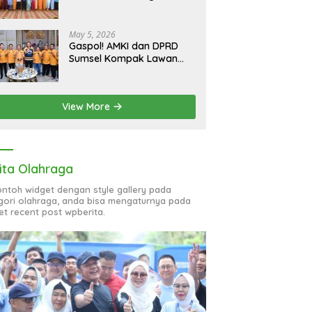
bagi 51 Organisasi Wanita
May 5, 2026
Gaspol! AMKI dan DPRD
Sumsel Kompak Lawan
Hoaks, Perkuat Informasi
Digital Berkualitas
View More
ita Olahraga
contoh widget dengan style gallery pada
gori olahraga, anda bisa mengaturnya pada
et recent post wpberita.