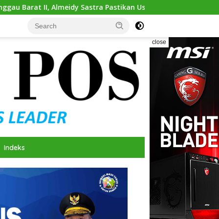
meidy Sastra Pastikan Usulan Pembangunan Dikawal Tuntas
close
Indeks