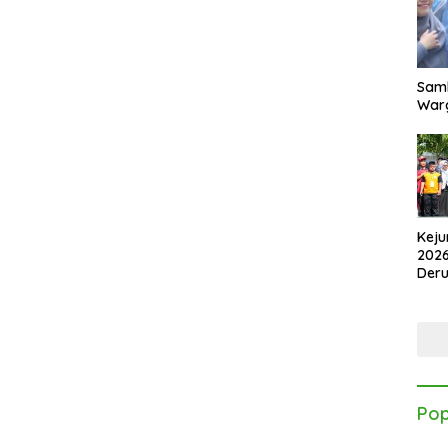
Samb
Warg
Keju
2026
Der
Kes
Pop