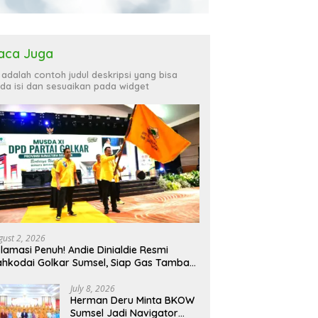
aca Juga
i adalah contoh judul deskripsi yang bisa
da isi dan sesuaikan pada widget
gust 2, 2026
lamasi Penuh! Andie Dinialdie Resmi
hkodai Golkar Sumsel, Siap Gas Tambah
rsi
July 8, 2026
Herman Deru Minta BKOW
Sumsel Jadi Navigator