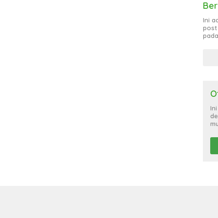
Ber
Ini 
post
pada
O
In
de
mu