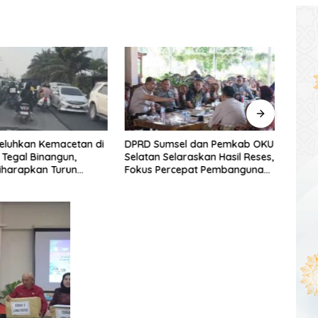
eluhkan Kemacetan di
DPRD Sumsel dan Pemkab OKU
Reses
Tegal Binangun,
Selatan Selaraskan Hasil Reses,
Agung
iharapkan Turun
Fokus Percepat Pembangunan
Aspir
Daerah
Cata