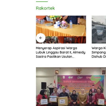
Rakortek
angkah, Andie
Menyerap Aspirasi Warga
Warga K
bil Formulir
Lubuk Linggau Barat II, Almeidy
Simpang 
 Calon Ketua
Sastra Pastikan Usulan
Dishub D
el
Pembangunan Dikawal Tuntas
Tangan