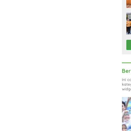
Ber
Ini 
kate
widg