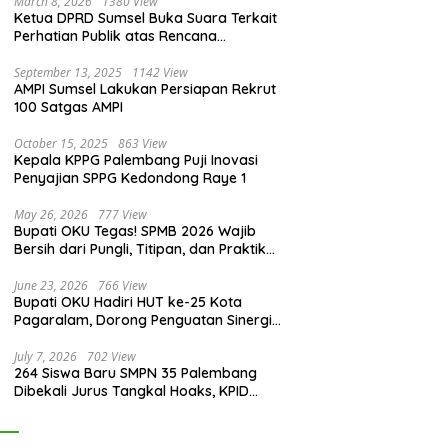
March 8, 2026
1380 View
Ketua DPRD Sumsel Buka Suara Terkait
Perhatian Publik atas Rencana
Pengadaan Fasilitas
September 13, 2025
1142 View
AMPI Sumsel Lakukan Persiapan Rekrut
100 Satgas AMPI
October 15, 2025
863 View
Kepala KPPG Palembang Puji Inovasi
Penyajian SPPG Kedondong Raye 1
May 26, 2026
777 View
Bupati OKU Tegas! SPMB 2026 Wajib
Bersih dari Pungli, Titipan, dan Praktik
Curang
June 23, 2026
766 View
Bupati OKU Hadiri HUT ke-25 Kota
Pagaralam, Dorong Penguatan Sinergi
Antar Daerah
July 7, 2026
702 View
264 Siswa Baru SMPN 35 Palembang
Dibekali Jurus Tangkal Hoaks, KPID
Sumsel: Jangan Asal Percaya Informasi!