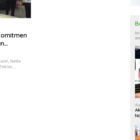
B
In
komitmen
an
an
asin, Netta
 Teknis…
Au
Ak
Na
Ku