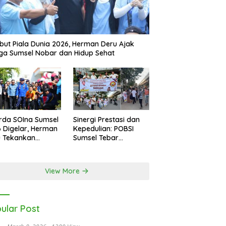
ut Piala Dunia 2026, Herman Deru Ajak
a Sumsel Nobar dan Hidup Sehat
rda SOIna Sumsel
Sinergi Prestasi dan
 Digelar, Herman
Kepedulian: POBSI
u Tekankan
Sumsel Tebar
etaraan
Keberkahan di Bulan
Ramadan
View More
ular Post