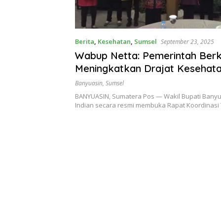
Berita
,
Kesehatan
,
Sumsel
September 23, 2025
Wabup Netta: Pemerintah Ber
Meningkatkan Drajat Kesehat
Masyarakat
Banyuasin
,
Sumsel
BANYUASIN, Sumatera Pos — Wakil Bupati Banyu
Indian secara resmi membuka Rapat Koordinasi