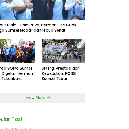
ut Piala Dunia 2026, Herman Deru Ajak
a Sumsel Nobar dan Hidup Sehat
rda SOIna Sumsel
Sinergi Prestasi dan
 Digelar, Herman
Kepedulian: POBSI
u Tekankan
Sumsel Tebar
etaraan
Keberkahan di Bulan
Ramadan
View More
ular Post