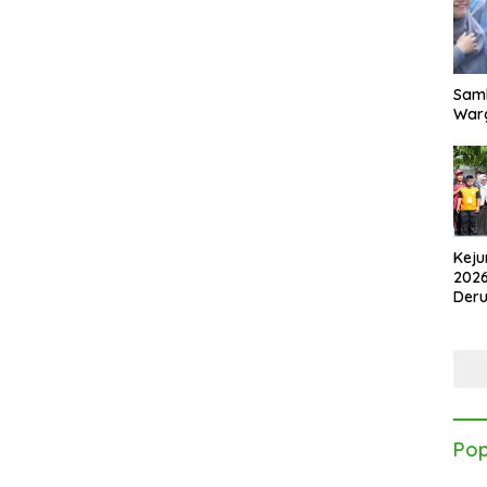
Samb
Warg
Keju
2026
Der
Kes
Pop