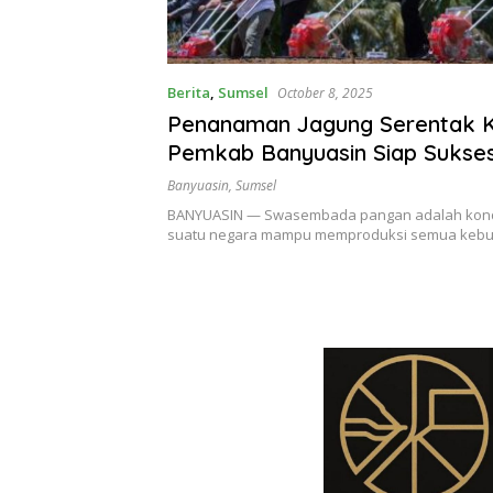
Berita
,
Sumsel
October 8, 2025
Penanaman Jagung Serentak Ku
Pemkab Banyuasin Siap Sukse
Ketahanan Pangan Nasional
Banyuasin
,
Sumsel
BANYUASIN — Swasembada pangan adalah kond
suatu negara mampu memproduksi semua keb