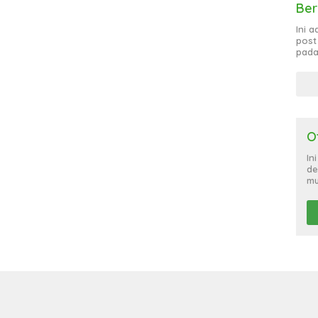
Ber
Ini 
post
pada
O
In
de
mu