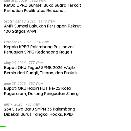
March 8, 2026
1382 View
Ketua DPRD Sumsel Buka Suara Terkait
Perhatian Publik atas Rencana
Pengadaan Fasilitas
September 13, 2025
1142 View
AMPI Sumsel Lakukan Persiapan Rekrut
100 Satgas AMPI
October 15, 2025
864 View
Kepala KPPG Palembang Puji Inovasi
Penyajian SPPG Kedondong Raye 1
May 26, 2026
777 View
Bupati OKU Tegas! SPMB 2026 Wajib
Bersih dari Pungli, Titipan, dan Praktik
Curang
June 23, 2026
767 View
Bupati OKU Hadiri HUT ke-25 Kota
Pagaralam, Dorong Penguatan Sinergi
Antar Daerah
July 7, 2026
703 View
264 Siswa Baru SMPN 35 Palembang
Dibekali Jurus Tangkal Hoaks, KPID
Sumsel: Jangan Asal Percaya Informasi!