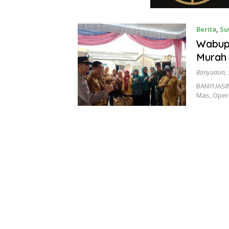
Berita
,
Su
Wabup 
Murah 
Banyuasin
,
BANYUASIN
Mas, Oper