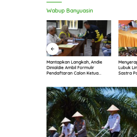
Wabup Banyuasin
die Kembalikan
Mantapkan Langkah, Andie
Menyera
lon Ketua Golkar
Dinialdie Ambil Formulir
Lubuk Li
Pendaftaran Calon Ketua
Sastra P
Golkar Sumsel
Pembang