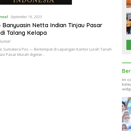
msel
September 16, 2025
Banyuasin Netta Indian Tinjau Pasar
di Talang Kelapa
Sumsel
, Sumatera Pos — Bertempat di Lapangan Kantor Lurah Tanah
asi Pasar Murah digelar…
Ber
Ini 
kate
widg