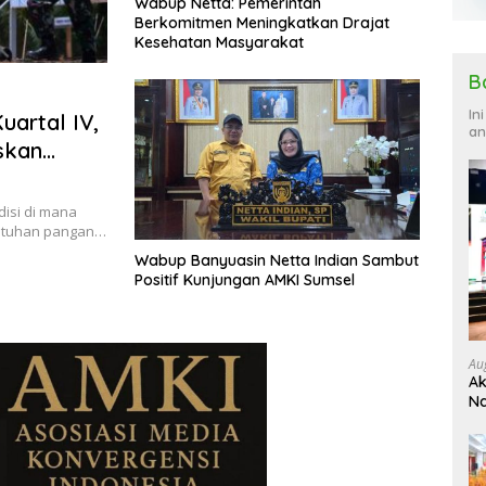
Wabup Netta: Pemerintah
Berkomitmen Meningkatkan Drajat
Kesehatan Masyarakat
B
In
artal IV,
an
skan
isi di mana
utuhan pangan…
Wabup Banyuasin Netta Indian Sambut
Positif Kunjungan AMKI Sumsel
Au
Ak
Na
Ku