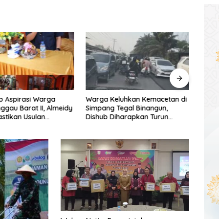
p Aspirasi Warga
Warga Keluhkan Kemacetan di
DPRD
nggau Barat II, Almeidy
Simpang Tegal Binangun,
Selat
astikan Usulan
Dishub Diharapkan Turun
Foku
unan Dikawal Tuntas
Tangan
Daer