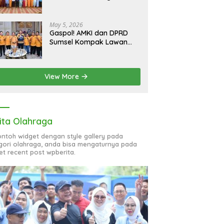
bagi 51 Organisasi Wanita
May 5, 2026
Gaspol! AMKI dan DPRD
Sumsel Kompak Lawan
Hoaks, Perkuat Informasi
Digital Berkualitas
View More
ita Olahraga
contoh widget dengan style gallery pada
gori olahraga, anda bisa mengaturnya pada
et recent post wpberita.