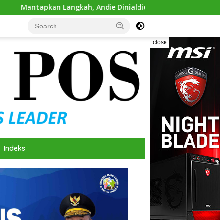
kah, Andie Dinialdie Ambil Formulir Pendaftaran Calon Ketua 
close
Indeks