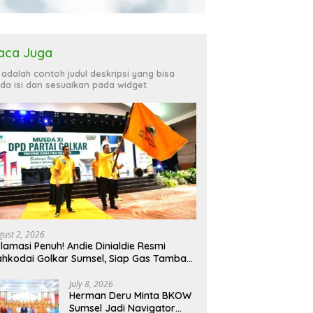
aca Juga
i adalah contoh judul deskripsi yang bisa
da isi dan sesuaikan pada widget
gust 2, 2026
lamasi Penuh! Andie Dinialdie Resmi
hkodai Golkar Sumsel, Siap Gas Tambah
rsi
July 8, 2026
Herman Deru Minta BKOW
Sumsel Jadi Navigator