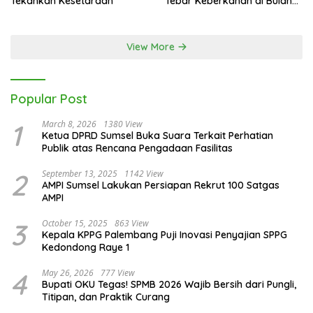
Tekankan Kesetaraan
Tebar Keberkahan di Bulan
Ramadan
View More
Popular Post
1
March 8, 2026
1380 View
Ketua DPRD Sumsel Buka Suara Terkait Perhatian
Publik atas Rencana Pengadaan Fasilitas
2
September 13, 2025
1142 View
AMPI Sumsel Lakukan Persiapan Rekrut 100 Satgas
AMPI
3
October 15, 2025
863 View
Kepala KPPG Palembang Puji Inovasi Penyajian SPPG
Kedondong Raye 1
4
May 26, 2026
777 View
Bupati OKU Tegas! SPMB 2026 Wajib Bersih dari Pungli,
Titipan, dan Praktik Curang