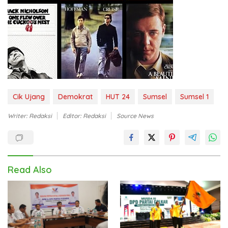
Cik Ujang
Demokrat
HUT 24
Sumsel
Sumsel 1
Writer: Redaksi
Editor: Redaksi
Source News
Read Also