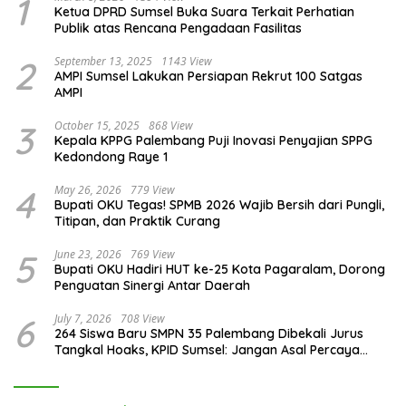
1
Ketua DPRD Sumsel Buka Suara Terkait Perhatian
Publik atas Rencana Pengadaan Fasilitas
2
September 13, 2025
1143 View
AMPI Sumsel Lakukan Persiapan Rekrut 100 Satgas
AMPI
3
October 15, 2025
868 View
Kepala KPPG Palembang Puji Inovasi Penyajian SPPG
Kedondong Raye 1
4
May 26, 2026
779 View
Bupati OKU Tegas! SPMB 2026 Wajib Bersih dari Pungli,
Titipan, dan Praktik Curang
5
June 23, 2026
769 View
Bupati OKU Hadiri HUT ke-25 Kota Pagaralam, Dorong
Penguatan Sinergi Antar Daerah
6
July 7, 2026
708 View
264 Siswa Baru SMPN 35 Palembang Dibekali Jurus
Tangkal Hoaks, KPID Sumsel: Jangan Asal Percaya
Informasi!