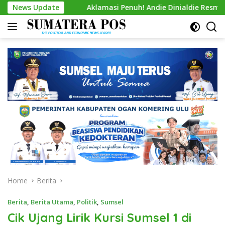
Skip
News Update
Aklamasi Penuh! Andie Dinialdie Resmi Nahkodai Golka
to
content
Home
Berita
Berita
,
Berita Utama
,
Politik
,
Sumsel
Cik Ujang Lirik Kursi Sumsel 1 di