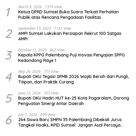
Tekankan Kesetaraan
Tebar Keberkahan di Bulan
Ramadan
View More
Popular Post
1
March 8, 2026
1379 View
Ketua DPRD Sumsel Buka Suara Terkait Perhatian
Publik atas Rencana Pengadaan Fasilitas
2
September 13, 2025
1141 View
AMPI Sumsel Lakukan Persiapan Rekrut 100 Satgas
AMPI
3
October 15, 2025
862 View
Kepala KPPG Palembang Puji Inovasi Penyajian SPPG
Kedondong Raye 1
4
May 26, 2026
775 View
Bupati OKU Tegas! SPMB 2026 Wajib Bersih dari Pungli,
Titipan, dan Praktik Curang