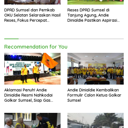
DPRD Sumsel dan Pemkab
Reses DPRD Sumsel di
OKU Selatan Selaraskan Hasil
Tanjung Agung, Andie
Reses, Fokus Percepat
Dinialdie Pastikan Aspirasi
Pembangunan Daerah
Warga Tak Berhenti di
Catatan
Recommendation for You
Aklamasi Penuh! Andie
Andie Dinialdie Kembalikan
Dinialdie Resmi Nahkodai
Formulir Calon Ketua Golkar
Golkar Sumsel, Siap Gas
Sumsel
Tambah Kursi