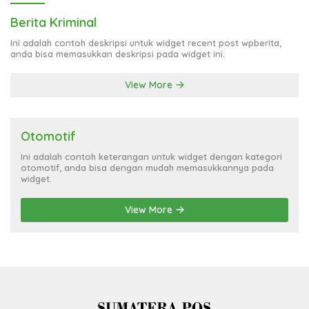
5
June 23, 2026
765 View
Bupati OKU Hadiri HUT ke-25 Kota Pagaralam, Dorong
Penguatan Sinergi Antar Daerah
6
July 7, 2026
699 View
264 Siswa Baru SMPN 35 Palembang Dibekali Jurus
Tangkal Hoaks, KPID Sumsel: Jangan Asal Percaya
Informasi!
Berita Kriminal
Ini adalah contoh deskripsi untuk widget recent post wpberita,
anda bisa memasukkan deskripsi pada widget ini.
View More
Otomotif
Ini adalah contoh keterangan untuk widget dengan kategori
otomotif, anda bisa dengan mudah memasukkannya pada
widget.