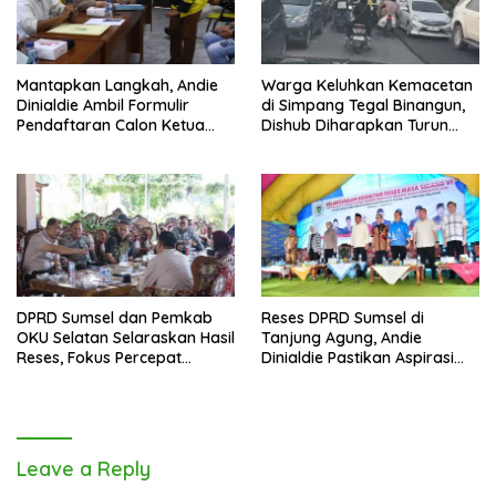
Mantapkan Langkah, Andie
Warga Keluhkan Kemacetan
Dinialdie Ambil Formulir
di Simpang Tegal Binangun,
Pendaftaran Calon Ketua
Dishub Diharapkan Turun
Golkar Sumsel
Tangan
DPRD Sumsel dan Pemkab
Reses DPRD Sumsel di
OKU Selatan Selaraskan Hasil
Tanjung Agung, Andie
Reses, Fokus Percepat
Dinialdie Pastikan Aspirasi
Pembangunan Daerah
Warga Tak Berhenti di
Catatan
Leave a Reply