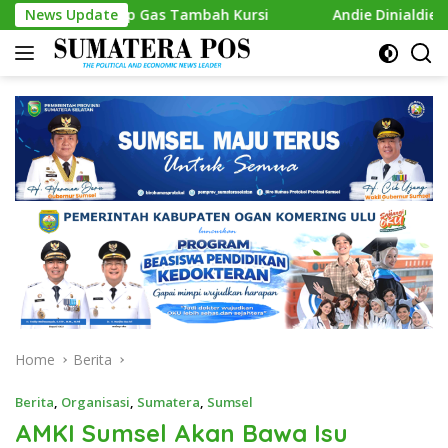
Skip
p Gas Tambah Kursi
News Update
Andie Dinialdie Kembalikan Formuli
to
content
Home
Berita
Berita
,
Organisasi
,
Sumatera
,
Sumsel
AMKI Sumsel Akan Bawa Isu