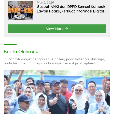
August 2, 2026
Aklamasi Penuh! Andie Dinialdie Resmi Nahkodai Golkar
Sumsel, Siap Gas Tambah Kursi
July 8, 2026
Herman Deru Minta BKOW Sumsel Jadi
Navigator bagi 51 Organisasi Wanita
May 5, 2026
Gaspol! AMKI dan DPRD Sumsel Kompak
Lawan Hoaks, Perkuat Informasi Digital
Berkualitas
View More
Berita Olahraga
Ini contoh widget dengan style gallery pada kategori olahraga,
anda bisa mengaturnya pada widget recent post wpberita.