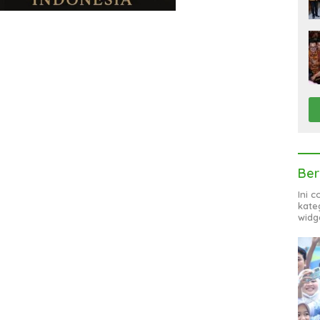
Ber
Ini 
kate
widg