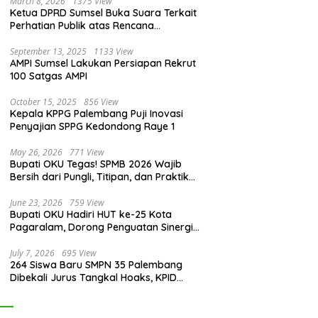
March 8, 2026
1375 View
Ketua DPRD Sumsel Buka Suara Terkait
Perhatian Publik atas Rencana
Pengadaan Fasilitas
September 13, 2025
1133 View
AMPI Sumsel Lakukan Persiapan Rekrut
100 Satgas AMPI
October 15, 2025
856 View
Kepala KPPG Palembang Puji Inovasi
Penyajian SPPG Kedondong Raye 1
May 26, 2026
771 View
Bupati OKU Tegas! SPMB 2026 Wajib
Bersih dari Pungli, Titipan, dan Praktik
Curang
June 23, 2026
759 View
Bupati OKU Hadiri HUT ke-25 Kota
Pagaralam, Dorong Penguatan Sinergi
Antar Daerah
July 7, 2026
695 View
264 Siswa Baru SMPN 35 Palembang
Dibekali Jurus Tangkal Hoaks, KPID
Sumsel: Jangan Asal Percaya Informasi!