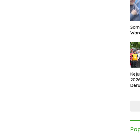
Samb
Warg
Keju
2026
Der
Kes
Pop