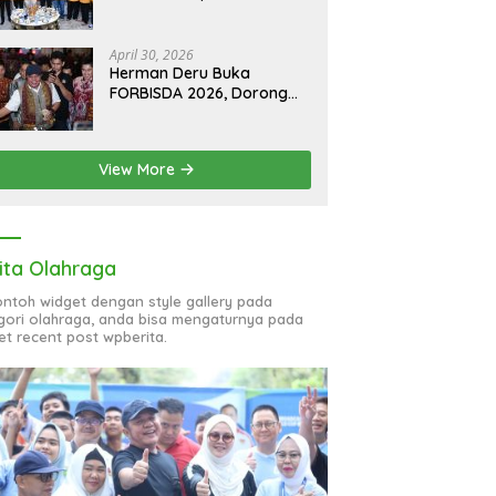
Hoaks, Perkuat Informasi
Digital Berkualitas
April 30, 2026
Herman Deru Buka
FORBISDA 2026, Dorong
Hilirisasi Ekonomi Sumsel
View More
ita Olahraga
contoh widget dengan style gallery pada
gori olahraga, anda bisa mengaturnya pada
et recent post wpberita.