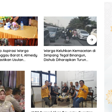
p Aspirasi Warga
Warga Keluhkan Kemacetan di
DPRD
nggau Barat II, Almeidy
Simpang Tegal Binangun,
Selat
astikan Usulan
Dishub Diharapkan Turun
Foku
unan Dikawal Tuntas
Tangan
Daer