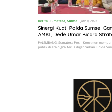
Berita
,
Sumatera
,
Sumsel
June 8, 2026
Sinergi Kuat! Polda Sumsel Ga
AMKI, Dede Umar Bicara Strat
Hoaks di Rakernis Humas 2026
PALEMBANG, Sumatera Pos – Komitmen memper
publik di era digital terus digencarkan. Polda S