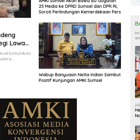
AMKI Sumsel Akan Bawa Isu Gugatan
25 Media ke DPRD Sumsel dan DPR RI,
Soroti Perlindungan Kemerdekaan Pers
B
In
ndeng
an
egi Lawan
kuat komunikasi
umatera…
Wabup Banyuasin Netta Indian Sambut
Positif Kunjungan AMKI Sumsel
Ju
He
Na