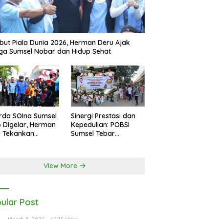
ut Piala Dunia 2026, Herman Deru Ajak
a Sumsel Nobar dan Hidup Sehat
rda SOIna Sumsel
Sinergi Prestasi dan
 Digelar, Herman
Kepedulian: POBSI
u Tekankan
Sumsel Tebar
etaraan
Keberkahan di Bulan
Ramadan
View More
ular Post