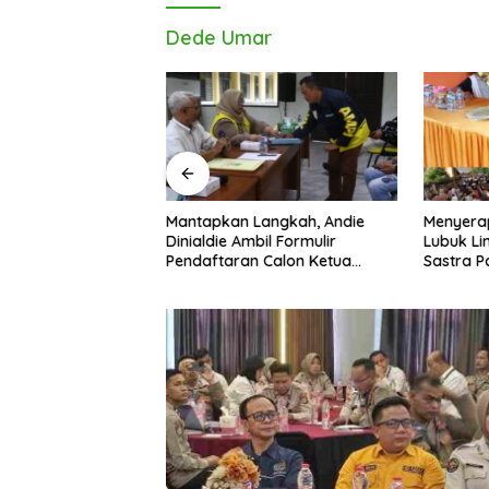
Dede Umar
die Kembalikan
Mantapkan Langkah, Andie
Menyera
lon Ketua Golkar
Dinialdie Ambil Formulir
Lubuk Li
Pendaftaran Calon Ketua
Sastra P
Golkar Sumsel
Pembang