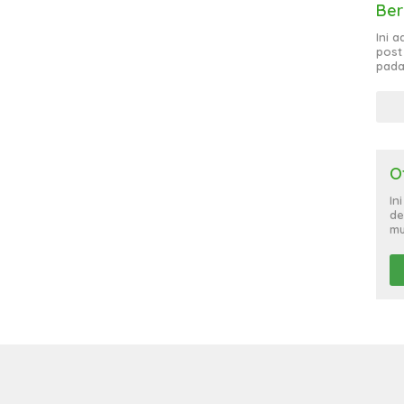
Ber
Ini 
post
pada
O
In
de
mu