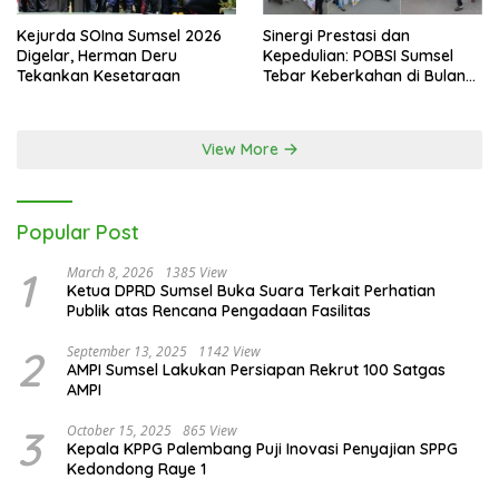
Kejurda SOIna Sumsel 2026
Sinergi Prestasi dan
Digelar, Herman Deru
Kepedulian: POBSI Sumsel
Tekankan Kesetaraan
Tebar Keberkahan di Bulan
Ramadan
View More
Popular Post
1
March 8, 2026
1385 View
Ketua DPRD Sumsel Buka Suara Terkait Perhatian
Publik atas Rencana Pengadaan Fasilitas
2
September 13, 2025
1142 View
AMPI Sumsel Lakukan Persiapan Rekrut 100 Satgas
AMPI
3
October 15, 2025
865 View
Kepala KPPG Palembang Puji Inovasi Penyajian SPPG
Kedondong Raye 1