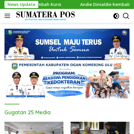
Skip
Siap Gas Tambah Kursi
News Update
Andie Dinialdie Kembalikan Formu
to
content
Gugatan 25 Media