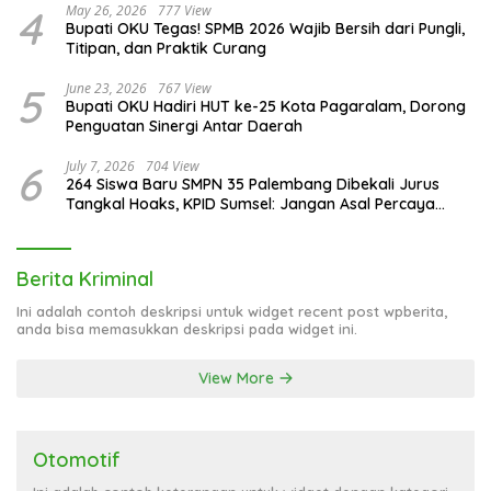
4
May 26, 2026
777 View
Bupati OKU Tegas! SPMB 2026 Wajib Bersih dari Pungli,
Titipan, dan Praktik Curang
5
June 23, 2026
767 View
Bupati OKU Hadiri HUT ke-25 Kota Pagaralam, Dorong
Penguatan Sinergi Antar Daerah
6
July 7, 2026
704 View
264 Siswa Baru SMPN 35 Palembang Dibekali Jurus
Tangkal Hoaks, KPID Sumsel: Jangan Asal Percaya
Informasi!
Berita Kriminal
Ini adalah contoh deskripsi untuk widget recent post wpberita,
anda bisa memasukkan deskripsi pada widget ini.
View More
Otomotif