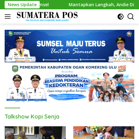
Skip
 Golkar Sumsel
News Update
Mantapkan Langkah, Andie Dinialdie Amb
to
content
Talkshow Kopi Senja