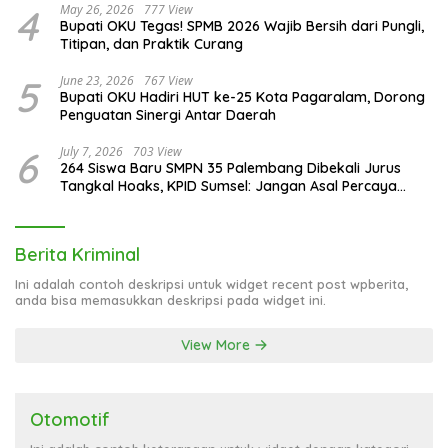
4
May 26, 2026
777 View
Bupati OKU Tegas! SPMB 2026 Wajib Bersih dari Pungli,
Titipan, dan Praktik Curang
5
June 23, 2026
767 View
Bupati OKU Hadiri HUT ke-25 Kota Pagaralam, Dorong
Penguatan Sinergi Antar Daerah
6
July 7, 2026
703 View
264 Siswa Baru SMPN 35 Palembang Dibekali Jurus
Tangkal Hoaks, KPID Sumsel: Jangan Asal Percaya
Informasi!
Berita Kriminal
Ini adalah contoh deskripsi untuk widget recent post wpberita,
anda bisa memasukkan deskripsi pada widget ini.
View More
Otomotif