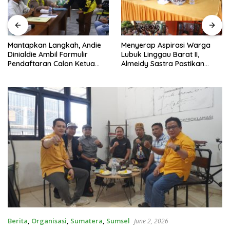
Mantapkan Langkah, Andie
Menyerap Aspirasi Warga
Dinialdie Ambil Formulir
Lubuk Linggau Barat II,
Pendaftaran Calon Ketua
Almeidy Sastra Pastikan
Golkar Sumsel
Usulan Pembangunan
Dikawal Tuntas
Berita
,
Organisasi
,
Sumatera
,
Sumsel
June 2, 2026