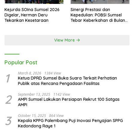
Kejurda SOIna Sumsel 2026
Sinergi Prestasi dan
Digelar, Herman Deru
Kepedulian: POBSI Sumsel
Tekankan Kesetaraan
Tebar Keberkahan di Bulan
Ramadan
View More
Popular Post
1
March 8, 2026
1384 View
Ketua DPRD Sumsel Buka Suara Terkait Perhatian
Publik atas Rencana Pengadaan Fasilitas
2
September 13, 2025
1142 View
AMPI Sumsel Lakukan Persiapan Rekrut 100 Satgas
AMPI
3
October 15, 2025
864 View
Kepala KPPG Palembang Puji Inovasi Penyajian SPPG
Kedondong Raye 1