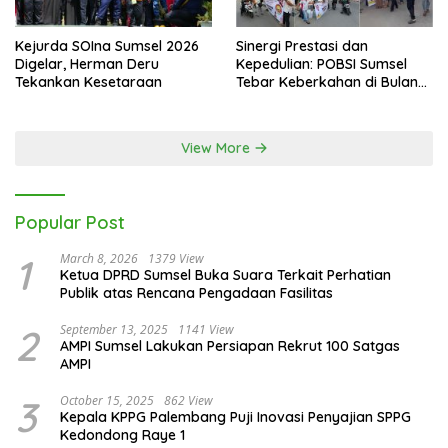
Kejurda SOIna Sumsel 2026
Sinergi Prestasi dan
Digelar, Herman Deru
Kepedulian: POBSI Sumsel
Tekankan Kesetaraan
Tebar Keberkahan di Bulan
Ramadan
View More
Popular Post
1
March 8, 2026
1379 View
Ketua DPRD Sumsel Buka Suara Terkait Perhatian
Publik atas Rencana Pengadaan Fasilitas
2
September 13, 2025
1141 View
AMPI Sumsel Lakukan Persiapan Rekrut 100 Satgas
AMPI
3
October 15, 2025
862 View
Kepala KPPG Palembang Puji Inovasi Penyajian SPPG
Kedondong Raye 1