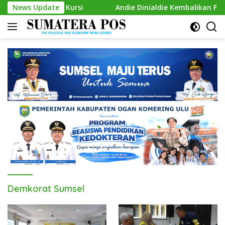
Skip
as Tambah Kursi
News Update
Andie Dinialdie Kembalikan Formulir C
to
content
Demkorat Sumsel