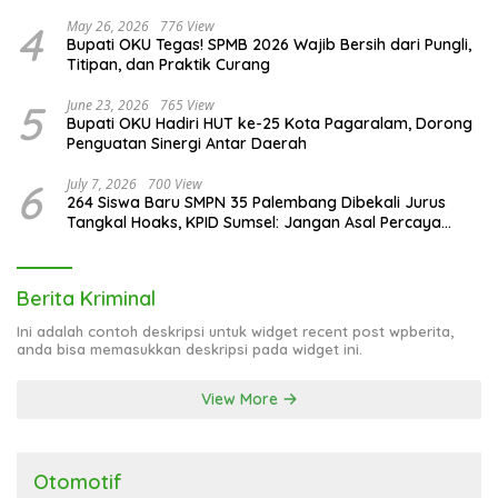
4
May 26, 2026
776 View
Bupati OKU Tegas! SPMB 2026 Wajib Bersih dari Pungli,
Titipan, dan Praktik Curang
5
June 23, 2026
765 View
Bupati OKU Hadiri HUT ke-25 Kota Pagaralam, Dorong
Penguatan Sinergi Antar Daerah
6
July 7, 2026
700 View
264 Siswa Baru SMPN 35 Palembang Dibekali Jurus
Tangkal Hoaks, KPID Sumsel: Jangan Asal Percaya
Informasi!
Berita Kriminal
Ini adalah contoh deskripsi untuk widget recent post wpberita,
anda bisa memasukkan deskripsi pada widget ini.
View More
Otomotif