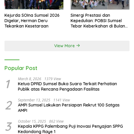
Kejurda SOIna Sumsel 2026
Sinergi Prestasi dan
Digelar, Herman Deru
Kepedulian: POBSI Sumsel
Tekankan Kesetaraan
Tebar Keberkahan di Bulan
Ramadan
View More
Popular Post
1
March 8, 2026
1379 View
Ketua DPRD Sumsel Buka Suara Terkait Perhatian
Publik atas Rencana Pengadaan Fasilitas
2
September 13, 2025
1141 View
AMPI Sumsel Lakukan Persiapan Rekrut 100 Satgas
AMPI
3
October 15, 2025
862 View
Kepala KPPG Palembang Puji Inovasi Penyajian SPPG
Kedondong Raye 1