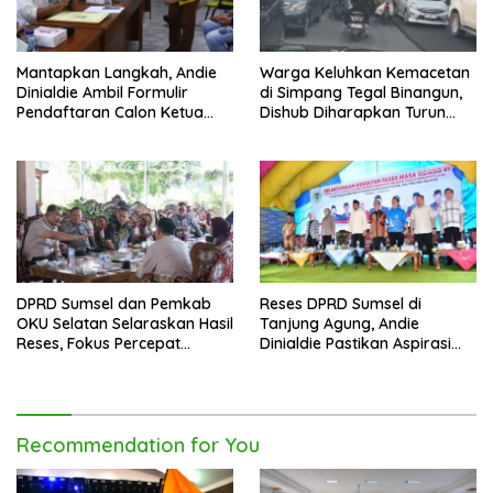
Mantapkan Langkah, Andie
Warga Keluhkan Kemacetan
Dinialdie Ambil Formulir
di Simpang Tegal Binangun,
Pendaftaran Calon Ketua
Dishub Diharapkan Turun
Golkar Sumsel
Tangan
DPRD Sumsel dan Pemkab
Reses DPRD Sumsel di
OKU Selatan Selaraskan Hasil
Tanjung Agung, Andie
Reses, Fokus Percepat
Dinialdie Pastikan Aspirasi
Pembangunan Daerah
Warga Tak Berhenti di
Catatan
Recommendation for You