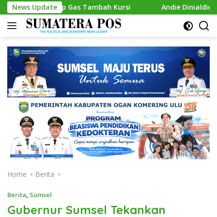
Skip
 Siap Gas Tambah Kursi
News Update
Andie Dinialdie Kembalikan For
to
content
Home
Berita
Berita
,
Sumsel
Gubernur Sumsel Tekankan