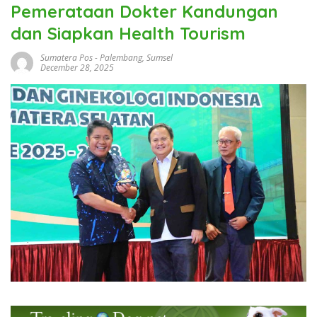
Pemerataan Dokter Kandungan
dan Siapkan Health Tourism
Sumatera Pos
-
Palembang
,
Sumsel
December 28, 2025