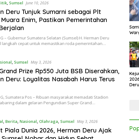
itik
,
Sumsel
June 10, 2026
 Deru Tunjuk Sumarni sebagai Plt
 Muara Enim, Pastikan Pemerintahan
Berjalan
Samb
Warg
 – Gubernur Sumatera Selatan (Sumsel) H. Herman Deru
 langkah cepat untuk memastikan roda pemerintahan…
sional
,
Sumsel
May 3, 2026
Grand Prize Rp550 Juta BSB Diserahkan,
Keju
 Deru: Loyalitas Nasabah Harus Terus
2026
Der
Kes
, Sumatera Pos – Ribuan masyarakat memadati Stadion
kabaring dalam gelaran Pengundian Super Grand…
al
,
Berita
,
Nasional
,
Olahraga
,
Sumsel
May 3, 2026
Pop
 Piala Dunia 2026, Herman Deru Ajak
 Sumsel Nobar dan Hidup Sehat