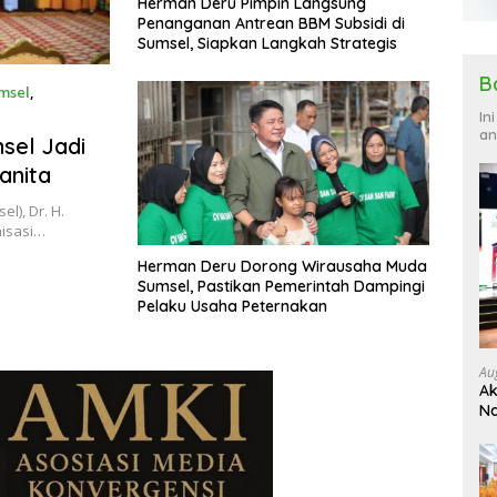
Herman Deru Pimpin Langsung
Penanganan Antrean BBM Subsidi di
Sumsel, Siapkan Langkah Strategis
B
msel
,
In
an
sel Jadi
anita
), Dr. H.
isasi…
Herman Deru Dorong Wirausaha Muda
Sumsel, Pastikan Pemerintah Dampingi
Pelaku Usaha Peternakan
Au
Ak
Na
Ku