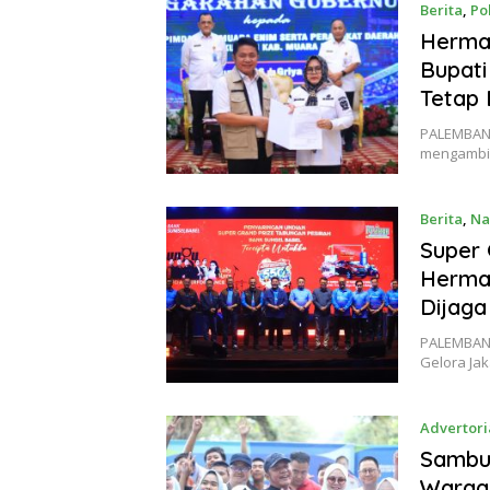
Berita
,
Pol
Herman
Bupati
Tetap 
PALEMBANG
mengambil
Berita
,
Na
Super 
Herman
Dijaga
PALEMBANG
Gelora Ja
Advertori
Sambut
Warga