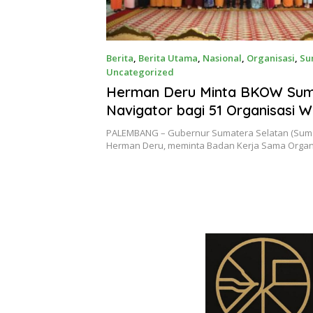
Berita
,
Berita Utama
,
Nasional
,
Organisasi
,
Su
Uncategorized
July 8, 2026
Herman Deru Minta BKOW Sum
Navigator bagi 51 Organisasi W
PALEMBANG – Gubernur Sumatera Selatan (Sumsel
Herman Deru, meminta Badan Kerja Sama Organ