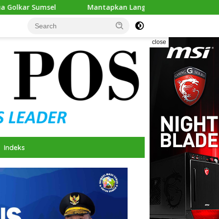
Mantapkan Langkah, Andie Dinialdie Ambil Formulir Pendafta
close
Indeks