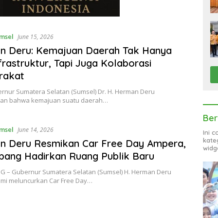
msel
June 15, 2026
n Deru: Kemajuan Daerah Tak Hanya
nfrastruktur, Tapi Juga Kolaborasi
rakat
ernur Sumatera Selatan (Sumsel) Dr. H. Herman Deru
an bahwa kemajuan suatu daerah…
Ber
msel
June 14, 2026
Ini 
kate
n Deru Resmikan Car Free Day Ampera,
widg
ang Hadirkan Ruang Publik Baru
 – Gubernur Sumatera Selatan (Sumsel) H. Herman Deru
smi meluncurkan Car Free Day…