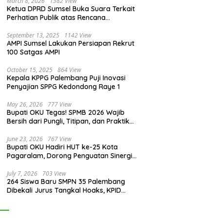
March 8, 2026
1382 View
Ketua DPRD Sumsel Buka Suara Terkait
Perhatian Publik atas Rencana
Pengadaan Fasilitas
September 13, 2025
1142 View
AMPI Sumsel Lakukan Persiapan Rekrut
100 Satgas AMPI
October 15, 2025
864 View
Kepala KPPG Palembang Puji Inovasi
Penyajian SPPG Kedondong Raye 1
May 26, 2026
777 View
Bupati OKU Tegas! SPMB 2026 Wajib
Bersih dari Pungli, Titipan, dan Praktik
Curang
June 23, 2026
767 View
Bupati OKU Hadiri HUT ke-25 Kota
Pagaralam, Dorong Penguatan Sinergi
Antar Daerah
July 7, 2026
703 View
264 Siswa Baru SMPN 35 Palembang
Dibekali Jurus Tangkal Hoaks, KPID
Sumsel: Jangan Asal Percaya Informasi!