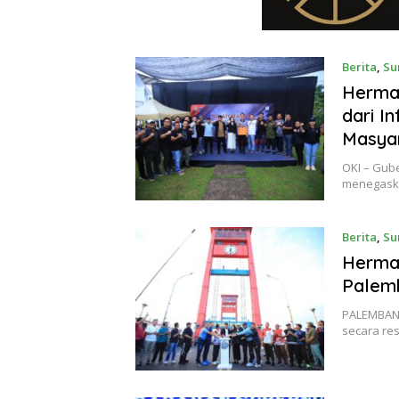
Berita
,
Su
Herma
dari I
Masya
OKI – Gub
menegask
Berita
,
Su
Herma
Palemb
PALEMBANG
secara re