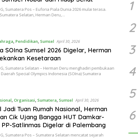
1
 Sumatera Pos – Euforia Piala Dunia 2026 mulai terasa.
Sumatera Selatan, Herman Deru,…
2
ahraga
,
Pendidikan
,
Sumsel
April 30, 2026
3
a SOIna Sumsel 2026 Digelar, Herman
Tekankan Kesetaraan
4
, Sumatera Selatan – Herman Deru menghadiri pembukaan
 Daerah Special Olympics Indonesia (SOIna) Sumatera
5
sional
,
Organisasi
,
Sumatera
,
Sumsel
April 30, 2026
 Jadi Tuan Rumah Nasional, Herman
6
dan Cik Ujang Bangga HUT Damkar-
 PP-Satlinmas Digelar di Palembang
, Sumatera Pos – Sumatera Selatan mencatat sejarah