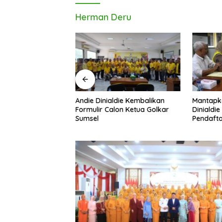
Herman Deru
die Kembalikan
Mantapkan Langkah, Andie
Menyera
lon Ketua Golkar
Dinialdie Ambil Formulir
Lubuk Li
Pendaftaran Calon Ketua
Sastra P
Golkar Sumsel
Pembang