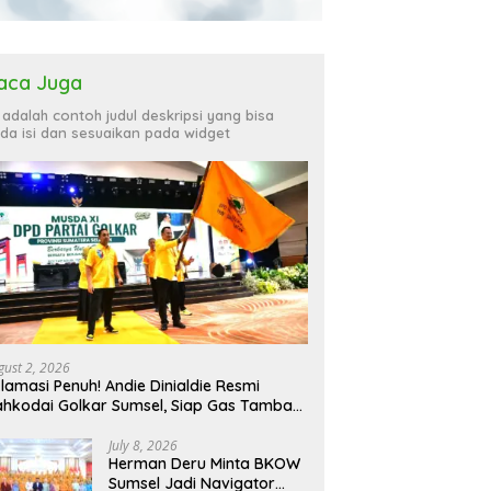
aca Juga
i adalah contoh judul deskripsi yang bisa
da isi dan sesuaikan pada widget
gust 2, 2026
lamasi Penuh! Andie Dinialdie Resmi
hkodai Golkar Sumsel, Siap Gas Tambah
rsi
July 8, 2026
Herman Deru Minta BKOW
Sumsel Jadi Navigator