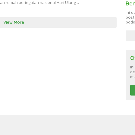
uan rumah peringatan nasional Hari Ulang…
Ber
Ini 
post
View More
pada
O
In
de
mu