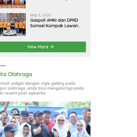
bagi 51 Organisasi Wanita
May 5, 2026
Gaspol! AMKI dan DPRD
Sumsel Kompak Lawan
Hoaks, Perkuat Informasi
Digital Berkualitas
View More
ita Olahraga
contoh widget dengan style gallery pada
gori olahraga, anda bisa mengaturnya pada
et recent post wpberita.