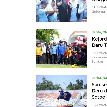
PALEMBANG,
Gubernur 
Berita
,
Ol
Kejurd
Deru 
PALEMBANG
Kejuaraan
Selatan…
Berita
,
Na
Sumsel
Deru 
Satpol
PALEMBANG