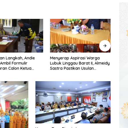
p Aspirasi Warga
Warga Keluhkan Kemacetan di
DPRD
nggau Barat II, Almeidy
Simpang Tegal Binangun,
Selat
astikan Usulan
Dishub Diharapkan Turun
Foku
unan Dikawal Tuntas
Tangan
Daer