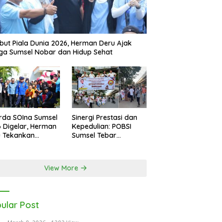
ut Piala Dunia 2026, Herman Deru Ajak
a Sumsel Nobar dan Hidup Sehat
rda SOIna Sumsel
Sinergi Prestasi dan
 Digelar, Herman
Kepedulian: POBSI
u Tekankan
Sumsel Tebar
etaraan
Keberkahan di Bulan
Ramadan
View More
ular Post