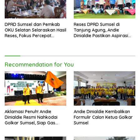
DPRD Sumsel dan Pemkab
Reses DPRD Sumsel di
OKU Selatan Selaraskan Hasil
Tanjung Agung, Andie
Reses, Fokus Percepat
Dinialdie Pastikan Aspirasi
Pembangunan Daerah
Warga Tak Berhenti di
Catatan
Recommendation for You
Aklamasi Penuh! Andie
Andie Dinialdie Kembalikan
Dinialdie Resmi Nahkodai
Formulir Calon Ketua Golkar
Golkar Sumsel, Siap Gas
Sumsel
Tambah Kursi