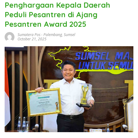
Penghargaan Kepala Daerah
Peduli Pesantren di Ajang
Pesantren Award 2025
Sumatera Pos
-
Palembang
,
Sumsel
October 21, 2025