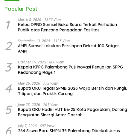
Popular Post
1
March 8, 2026
1377 View
Ketua DPRD Sumsel Buka Suara Terkait Perhatian
Publik atas Rencana Pengadaan Fasilitas
2
September 13, 2025
1135 View
AMPI Sumsel Lakukan Persiapan Rekrut 100 Satgas
AMPI
3
October 15, 2025
860 View
Kepala KPPG Palembang Puji Inovasi Penyajian SPPG
Kedondong Raye 1
4
May 26, 2026
773 View
Bupati OKU Tegas! SPMB 2026 Wajib Bersih dari Pungli,
Titipan, dan Praktik Curang
5
June 23, 2026
761 View
Bupati OKU Hadiri HUT ke-25 Kota Pagaralam, Dorong
Penguatan Sinergi Antar Daerah
6
July 7, 2026
697 View
264 Siswa Baru SMPN 35 Palembang Dibekali Jurus