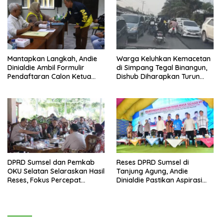
Mantapkan Langkah, Andie
Warga Keluhkan Kemacetan
Dinialdie Ambil Formulir
di Simpang Tegal Binangun,
Pendaftaran Calon Ketua
Dishub Diharapkan Turun
Golkar Sumsel
Tangan
DPRD Sumsel dan Pemkab
Reses DPRD Sumsel di
OKU Selatan Selaraskan Hasil
Tanjung Agung, Andie
Reses, Fokus Percepat
Dinialdie Pastikan Aspirasi
Pembangunan Daerah
Warga Tak Berhenti di
Catatan