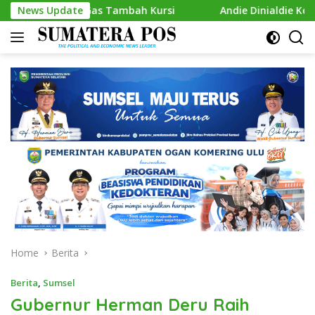
Skip
p Gas Tambah Kursi
News Update
Andie Dinialdie Kembalikan Formuli
to
content
Home
Berita
Berita
,
Sumsel
Gubernur Herman Deru Raih