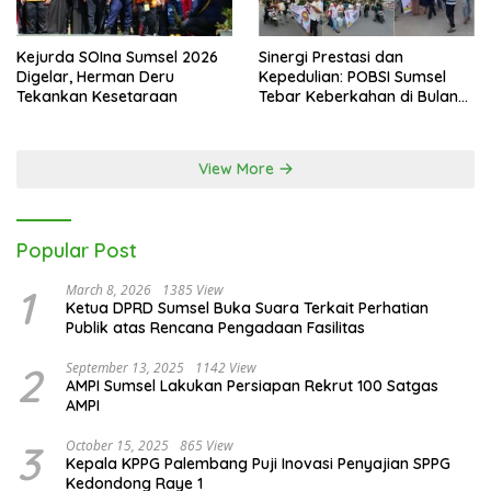
Kejurda SOIna Sumsel 2026
Sinergi Prestasi dan
Digelar, Herman Deru
Kepedulian: POBSI Sumsel
Tekankan Kesetaraan
Tebar Keberkahan di Bulan
Ramadan
View More
Popular Post
1
March 8, 2026
1385 View
Ketua DPRD Sumsel Buka Suara Terkait Perhatian
Publik atas Rencana Pengadaan Fasilitas
2
September 13, 2025
1142 View
AMPI Sumsel Lakukan Persiapan Rekrut 100 Satgas
AMPI
3
October 15, 2025
865 View
Kepala KPPG Palembang Puji Inovasi Penyajian SPPG
Kedondong Raye 1