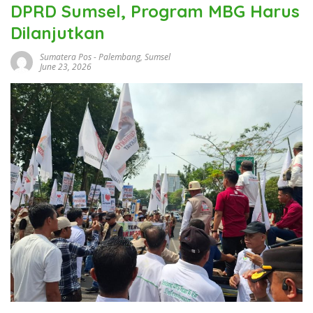
DPRD Sumsel, Program MBG Harus
Dilanjutkan
Sumatera Pos
-
Palembang
,
Sumsel
June 23, 2026