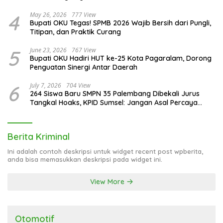
4
May 26, 2026
777 View
Bupati OKU Tegas! SPMB 2026 Wajib Bersih dari Pungli,
Titipan, dan Praktik Curang
5
June 23, 2026
767 View
Bupati OKU Hadiri HUT ke-25 Kota Pagaralam, Dorong
Penguatan Sinergi Antar Daerah
6
July 7, 2026
704 View
264 Siswa Baru SMPN 35 Palembang Dibekali Jurus
Tangkal Hoaks, KPID Sumsel: Jangan Asal Percaya
Informasi!
Berita Kriminal
Ini adalah contoh deskripsi untuk widget recent post wpberita,
anda bisa memasukkan deskripsi pada widget ini.
View More
Otomotif