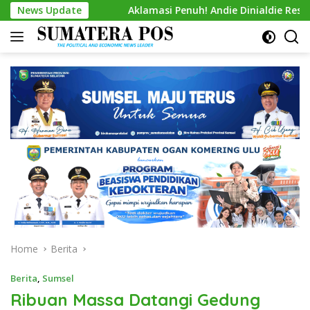
Skip
News Update
Aklamasi Penuh! Andie Dinialdie Resmi Nahkodai Golka
to
content
Home
Berita
Berita
,
Sumsel
Ribuan Massa Datangi Gedung