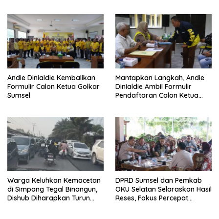
Tambah Kursi
Andie Dinialdie Kembalikan
Mantapkan Langkah, Andie
Formulir Calon Ketua Golkar
Dinialdie Ambil Formulir
Sumsel
Pendaftaran Calon Ketua
Golkar Sumsel
Warga Keluhkan Kemacetan
DPRD Sumsel dan Pemkab
di Simpang Tegal Binangun,
OKU Selatan Selaraskan Hasil
Dishub Diharapkan Turun
Reses, Fokus Percepat
Tangan
Pembangunan Daerah