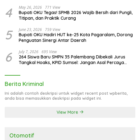
4
May 26, 2026
771 View
Bupati OKU Tegas! SPMB 2026 Wajib Bersih dari Pungli,
Titipan, dan Praktik Curang
5
June 23, 2026
759 View
Bupati OKU Hadiri HUT ke-25 Kota Pagaralam, Dorong
Penguatan Sinergi Antar Daerah
6
July 7, 2026
695 View
264 Siswa Baru SMPN 35 Palembang Dibekali Jurus
Tangkal Hoaks, KPID Sumsel: Jangan Asal Percaya
Informasi!
Berita Kriminal
Ini adalah contoh deskripsi untuk widget recent post wpberita,
anda bisa memasukkan deskripsi pada widget ini.
View More
Otomotif