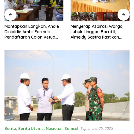
Mantapkan Langkah, Andie
Menyerap Aspirasi Warga
Dinialdie Ambil Formulir
Lubuk Linggau Barat II,
Pendaftaran Calon Ketua
Almeidy Sastra Pastikan
Golkar Sumsel
Usulan Pembangunan
Dikawal Tuntas
Berita
,
Berita Utama
,
Nasional
,
Sumsel
September 25, 2025