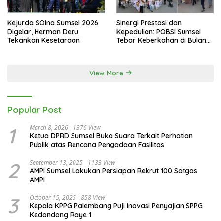
Kejurda SOIna Sumsel 2026
Sinergi Prestasi dan
Digelar, Herman Deru
Kepedulian: POBSI Sumsel
Tekankan Kesetaraan
Tebar Keberkahan di Bulan
Ramadan
View More
Popular Post
1
March 8, 2026
1376 View
Ketua DPRD Sumsel Buka Suara Terkait Perhatian
Publik atas Rencana Pengadaan Fasilitas
2
September 13, 2025
1133 View
AMPI Sumsel Lakukan Persiapan Rekrut 100 Satgas
AMPI
3
October 15, 2025
858 View
Kepala KPPG Palembang Puji Inovasi Penyajian SPPG
Kedondong Raye 1