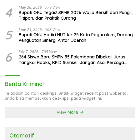
4
May 26, 2026
778 View
Bupati OKU Tegas! SPMB 2026 Wajib Bersih dari Pungli,
Titipan, dan Praktik Curang
5
June 23, 2026
768 View
Bupati OKU Hadiri HUT ke-25 Kota Pagaralam, Dorong
Penguatan Sinergi Antar Daerah
6
July 7, 2026
705 View
264 Siswa Baru SMPN 35 Palembang Dibekali Jurus
Tangkal Hoaks, KPID Sumsel: Jangan Asal Percaya
Informasi!
Berita Kriminal
Ini adalah contoh deskripsi untuk widget recent post wpberita,
anda bisa memasukkan deskripsi pada widget ini.
View More
Otomotif