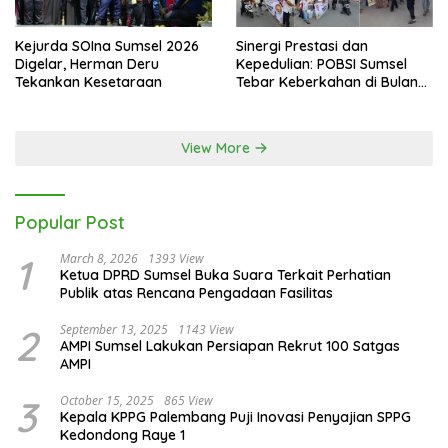
Kejurda SOIna Sumsel 2026
Sinergi Prestasi dan
Digelar, Herman Deru
Kepedulian: POBSI Sumsel
Tekankan Kesetaraan
Tebar Keberkahan di Bulan
Ramadan
View More
Popular Post
1
March 8, 2026
1393 View
Ketua DPRD Sumsel Buka Suara Terkait Perhatian
Publik atas Rencana Pengadaan Fasilitas
2
September 13, 2025
1143 View
AMPI Sumsel Lakukan Persiapan Rekrut 100 Satgas
AMPI
3
October 15, 2025
865 View
Kepala KPPG Palembang Puji Inovasi Penyajian SPPG
Kedondong Raye 1