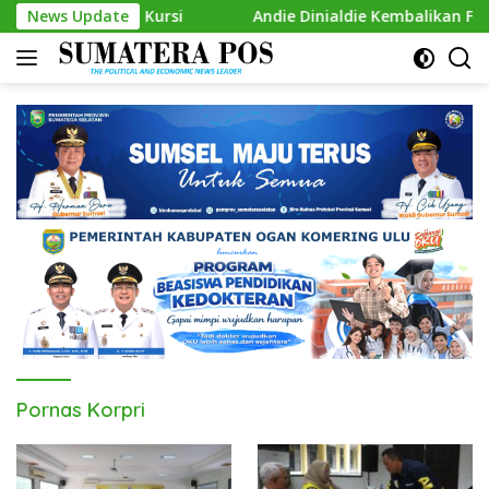
Skip
s Tambah Kursi
News Update
Andie Dinialdie Kembalikan Formulir Ca
to
content
Pornas Korpri