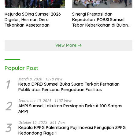
Kejurda SOIna Sumsel 2026
Sinergi Prestasi dan
Digelar, Herman Deru
Kepedulian: POBSI Sumsel
Tekankan Kesetaraan
Tebar Keberkahan di Bulan
Ramadan
View More
Popular Post
1
March 8, 2026
1378 View
Ketua DPRD Sumsel Buka Suara Terkait Perhatian
Publik atas Rencana Pengadaan Fasilitas
2
September 13, 2025
1137 View
AMPI Sumsel Lakukan Persiapan Rekrut 100 Satgas
AMPI
3
October 15, 2025
861 View
Kepala KPPG Palembang Puji Inovasi Penyajian SPPG
Kedondong Raye 1