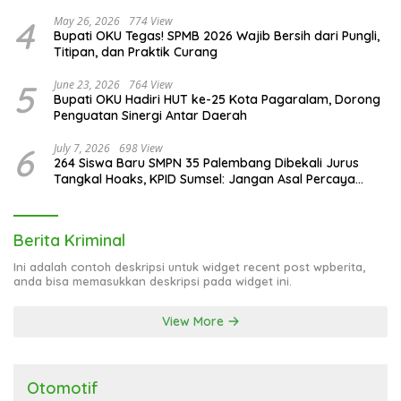
4
May 26, 2026
774 View
Bupati OKU Tegas! SPMB 2026 Wajib Bersih dari Pungli,
Titipan, dan Praktik Curang
5
June 23, 2026
764 View
Bupati OKU Hadiri HUT ke-25 Kota Pagaralam, Dorong
Penguatan Sinergi Antar Daerah
6
July 7, 2026
698 View
264 Siswa Baru SMPN 35 Palembang Dibekali Jurus
Tangkal Hoaks, KPID Sumsel: Jangan Asal Percaya
Informasi!
Berita Kriminal
Ini adalah contoh deskripsi untuk widget recent post wpberita,
anda bisa memasukkan deskripsi pada widget ini.
View More
Otomotif