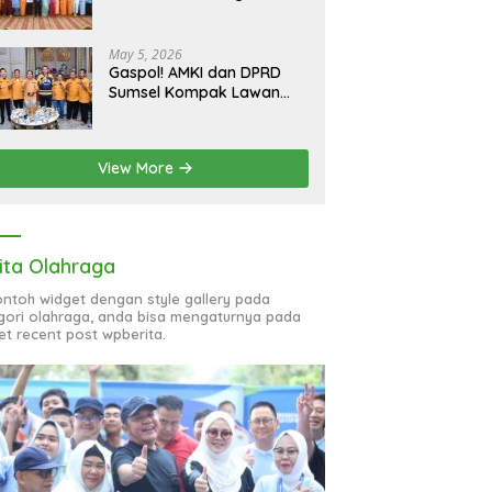
bagi 51 Organisasi Wanita
May 5, 2026
Gaspol! AMKI dan DPRD
Sumsel Kompak Lawan
Hoaks, Perkuat Informasi
Digital Berkualitas
View More
ita Olahraga
contoh widget dengan style gallery pada
gori olahraga, anda bisa mengaturnya pada
et recent post wpberita.