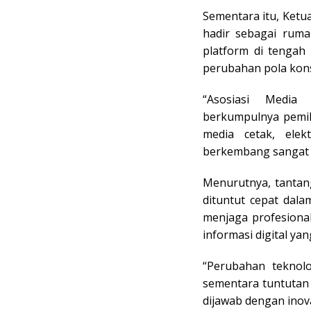
Sementara itu, Ket
hadir sebagai ruma
platform di tengah
perubahan pola kon
“Asosiasi Media
berkumpulnya pemili
media cetak, elek
berkembang sangat 
Menurutnya, tantang
dituntut cepat dal
menjaga profesional
informasi digital yan
“Perubahan teknolo
sementara tuntutan 
dijawab dengan inova