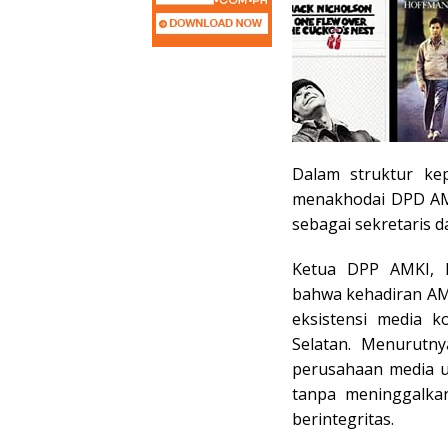
Dalam struktur ke
menakhodai DPD AMK
sebagai sekretaris 
Ketua DPP AMKI, I
bahwa kehadiran A
eksistensi media k
Selatan. Menurutn
perusahaan media u
tanpa meninggalkan 
berintegritas.