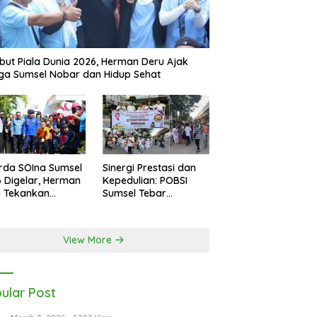
ut Piala Dunia 2026, Herman Deru Ajak
a Sumsel Nobar dan Hidup Sehat
rda SOIna Sumsel
Sinergi Prestasi dan
 Digelar, Herman
Kepedulian: POBSI
u Tekankan
Sumsel Tebar
etaraan
Keberkahan di Bulan
Ramadan
View More
ular Post