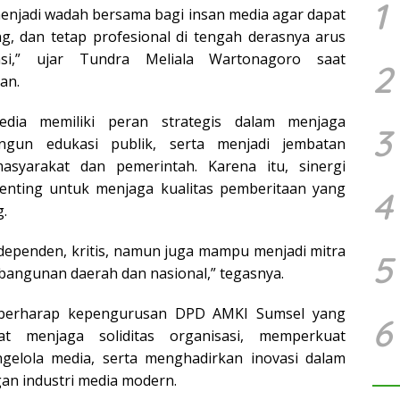
1
enjadi wadah bersama bagi insan media agar dapat
, dan tetap profesional di tengah derasnya arus
rmasi,” ujar Tundra Meliala Wartonagoro saat
2
an.
dia memiliki peran strategis dalam menjaga
3
ngun edukasi publik, serta menjadi jembatan
asyarakat dan pemerintah. Karena itu, sinergi
 penting untuk menjaga kualitas pemberitaan yang
4
.
ndependen, kritis, namun juga mampu menjadi mitra
5
bangunan daerah dan nasional,” tegasnya.
a berharap kepengurusan DPD AMKI Sumsel yang
6
at menjaga soliditas organisasi, memperkuat
ngelola media, serta menghadirkan inovasi dalam
an industri media modern.