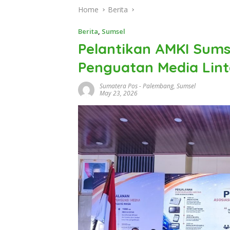
Home
Berita
Berita
,
Sumsel
Pelantikan AMKI Sum
Penguatan Media Lint
Sumatera Pos
-
Palembang
,
Sumsel
May 23, 2026