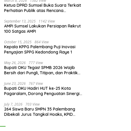
March 8, 2026
1382 View
Ketua DPRD Sumsel Buka Suara Terkait
Perhatian Publik atas Rencana
Pengadaan Fasilitas
September 13, 2025
1142 View
AMPI Sumsel Lakukan Persiapan Rekrut
100 Satgas AMPI
October 15, 2025
864 View
Kepala KPPG Palembang Puji Inovasi
Penyajian SPPG Kedondong Raye 1
May 26, 2026
777 View
Bupati OKU Tegas! SPMB 2026 Wajib
Bersih dari Pungli, Titipan, dan Praktik
Curang
June 23, 2026
767 View
Bupati OKU Hadiri HUT ke-25 Kota
Pagaralam, Dorong Penguatan Sinergi
Antar Daerah
July 7, 2026
703 View
264 Siswa Baru SMPN 35 Palembang
Dibekali Jurus Tangkal Hoaks, KPID
Sumsel: Jangan Asal Percaya Informasi!