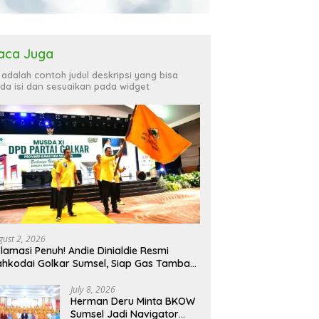
aca Juga
i adalah contoh judul deskripsi yang bisa
da isi dan sesuaikan pada widget
gust 2, 2026
lamasi Penuh! Andie Dinialdie Resmi
hkodai Golkar Sumsel, Siap Gas Tambah
rsi
July 8, 2026
Herman Deru Minta BKOW
Sumsel Jadi Navigator