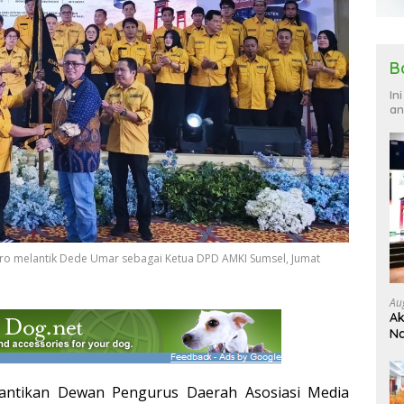
B
In
an
goro melantik Dede Umar sebagai Ketua DPD AMKI Sumsel, Jumat
Au
Ak
Na
Ku
ntikan Dewan Pengurus Daerah Asosiasi Media