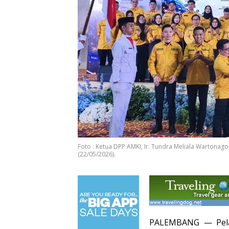
Foto : Ketua DPP AMKI, Ir. Tundra Meliala Wartona
(22/05/2026).
PALEMBANG — Pela