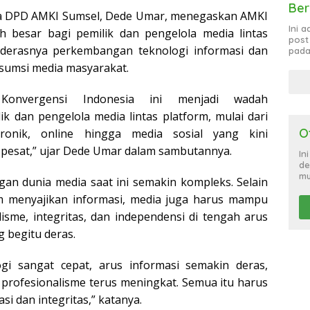
Ber
ua DPD AMKI Sumsel, Dede Umar, menegaskan AMKI
Ini 
h besar bagi pemilik dan pengelola media lintas
post
 derasnya perkembangan teknologi informasi dan
pada
sumsi media masyarakat.
 Konvergensi Indonesia ini menjadi wadah
k dan pengelola media lintas platform, mulai dari
O
tronik, online hingga media sosial yang kini
pesat,” ujar Dede Umar dalam sambutannya.
In
de
mu
an dunia media saat ini semakin kompleks. Selain
am menyajikan informasi, media juga harus mampu
isme, integritas, dan independensi di tengah arus
g begitu deras.
gi sangat cepat, arus informasi semakin deras,
profesionalisme terus meningkat. Semua itu harus
si dan integritas,” katanya.