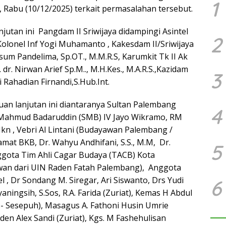
1
, Rabu (10/12/2025) terkait permasalahan tersebut.
utan ini Pangdam II Sriwijaya didampingi Asintel
2
Kolonel Inf Yogi Muhamanto , Kakesdam II/Sriwijaya
um Pandelima, Sp.OT., M.M.R.S, Karumkit Tk II Ak
dr. Nirwan Arief Sp.M.., M.H.Kes., M.A.R.S.,Kazidam
3
zi Rahadian Firnandi,S.Hub.Int.
an lanjutan ini diantaranya Sultan Palembang
4
 Mahmud Badaruddin (SMB) IV Jayo Wikramo, RM
kn , Vebri Al Lintani (Budayawan Palembang /
amat BKB, Dr. Wahyu Andhifani, S.S., M.M, Dr.
5
nggota Tim Ahli Cagar Budaya (TACB) Kota
wan dari UIN Raden Fatah Palembang), Anggota
 , Dr Sondang M. Siregar, Ari Siswanto, Drs Yudi
6
yaningsih, S.Sos, R.A. Farida (Zuriat), Kemas H Abdul
- Sesepuh), Masagus A. Fathoni Husin Umrie
den Alex Sandi (Zuriat), Kgs. M Fashehulisan