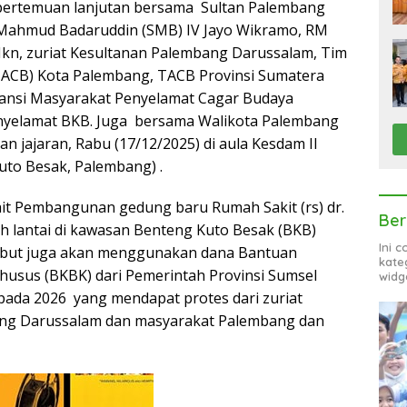
pertemuan lanjutan bersama Sultan Palembang
 Mahmud Badaruddin (SMB) IV Jayo Wikramo, RM
kn, zuriat Kesultanan Palembang Darussalam, Tim
TACB) Kota Palembang, TACB Provinsi Sumatera
Aliansi Masyarakat Penyelamat Cagar Budaya
enyelamat BKB. Juga bersama Walikota Palembang
n jajaran, Rabu (17/12/2025) di aula Kesdam II
uto Besak, Palembang) .
it Pembangunan gedung baru Rumah Sakit (rs) dr.
Ber
uh lantai di kawasan Benteng Kuto Besak (BKB)
Ini 
ebut juga akan menggunakan dana Bantuan
kate
husus (BKBK) dari Pemerintah Provinsi Sumsel
widg
 pada 2026 yang mendapat protes dari zuriat
ng Darussalam dan masyarakat Palembang dan