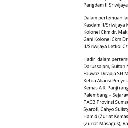
Pangdam II Sriwijaya
Dalam pertemuan lanj
Kasdam II/Sriwijaya 
Kolonel Ckm dr. Maks
Gani Kolonel Ckm Dr. 
II/Sriwijaya Letkol C
Hadir dalam pertemu
Darussalam, Sultan
Fauwaz Diradja SH M
Ketua Aliansi Penyel
Kemas A.R. Panji (a
Palembang – Sejara
TACB Provinsi Sumsel
Syarofi, Cahyo Sulist
Hamid (Zuriat Kemas
(Zuriat Masagus), Ra