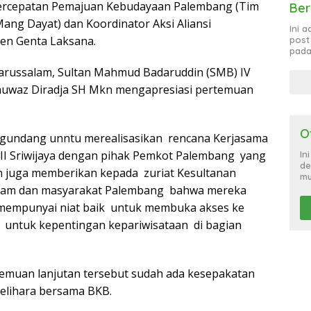
 Percepatan Pemajuan Kebudayaan Palembang (Tim
Ber
(Mang Dayat) dan Koordinator Aksi Aliansi
Ini 
en Genta Laksana.
post
pada
arussalam, Sultan Mahmud Badaruddin (SMB) IV
auwaz Diradja SH Mkn mengapresiasi pertemuan
O
gundang unntu merealisasikan rencana Kerjasama
II Sriwijaya dengan pihak Pemkot Palembang yang
In
de
n juga memberikan kepada zuriat Kesultanan
mu
lam dan masyarakat Palembang bahwa mereka
) mempunyai niat baik untuk membuka akses ke
 untuk kepentingan kepariwisataan di bagian
rtemuan lanjutan tersebut sudah ada kesepakatan
lihara bersama BKB.