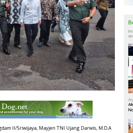
B
In
an
Au
Ak
Na
Ku
m II/Sriwijaya, Mayjen TNI Ujang Darwis, M.D.A