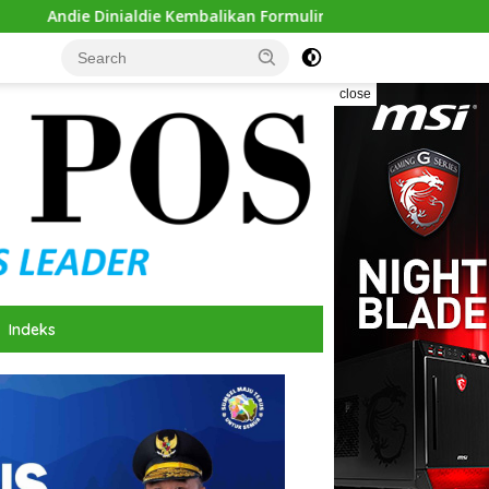
alikan Formulir Calon Ketua Golkar Sumsel
Mantapkan L
close
Indeks