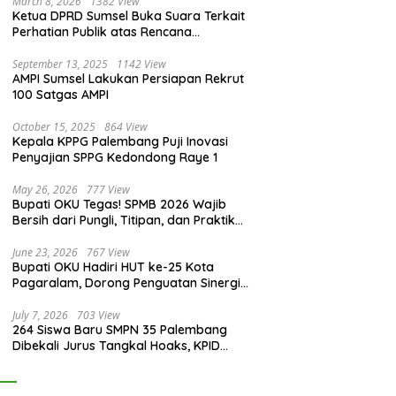
March 8, 2026
1382 View
Ketua DPRD Sumsel Buka Suara Terkait
Perhatian Publik atas Rencana
Pengadaan Fasilitas
September 13, 2025
1142 View
AMPI Sumsel Lakukan Persiapan Rekrut
100 Satgas AMPI
October 15, 2025
864 View
Kepala KPPG Palembang Puji Inovasi
Penyajian SPPG Kedondong Raye 1
May 26, 2026
777 View
Bupati OKU Tegas! SPMB 2026 Wajib
Bersih dari Pungli, Titipan, dan Praktik
Curang
June 23, 2026
767 View
Bupati OKU Hadiri HUT ke-25 Kota
Pagaralam, Dorong Penguatan Sinergi
Antar Daerah
July 7, 2026
703 View
264 Siswa Baru SMPN 35 Palembang
Dibekali Jurus Tangkal Hoaks, KPID
Sumsel: Jangan Asal Percaya Informasi!