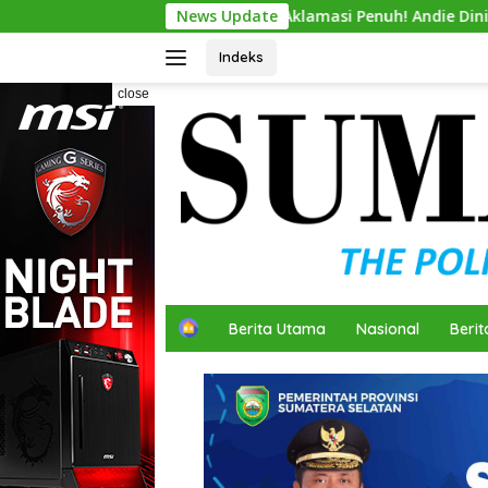
Skip
Aklamasi Penuh! Andie Dinialdie Resmi Nahkodai Golk
News Update
to
content
Indeks
close
H
Berita Utama
Nasional
Berit
o
m
e