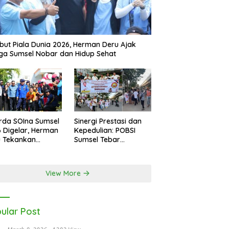
ut Piala Dunia 2026, Herman Deru Ajak
a Sumsel Nobar dan Hidup Sehat
rda SOIna Sumsel
Sinergi Prestasi dan
 Digelar, Herman
Kepedulian: POBSI
u Tekankan
Sumsel Tebar
etaraan
Keberkahan di Bulan
Ramadan
View More
ular Post