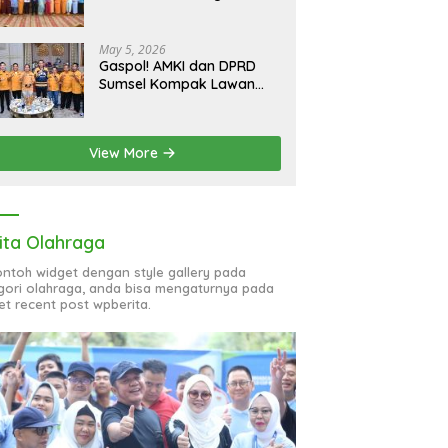
bagi 51 Organisasi Wanita
May 5, 2026
Gaspol! AMKI dan DPRD
Sumsel Kompak Lawan
Hoaks, Perkuat Informasi
Digital Berkualitas
View More
ita Olahraga
contoh widget dengan style gallery pada
gori olahraga, anda bisa mengaturnya pada
et recent post wpberita.