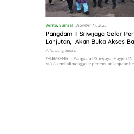
Berita
,
Sumsel
December 17, 2025
Pangdam II Sriwijaya Gelar Pe
Lanjutan, Akan Buka Akses Ba
Depan BKB Untuk Jadi Destina
Palembang
,
Sumsel
di Kota Palembang
PALEMBANG — Pangdam II/Sriwijaya, Mayjen TNI 
M.D.A kembali menggelar pertemuan lanjutan 