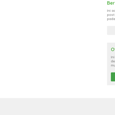
Ber
Ini 
post
pada
O
In
de
mu