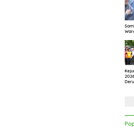
Samb
Warg
Keju
2026
Der
Kes
Pop