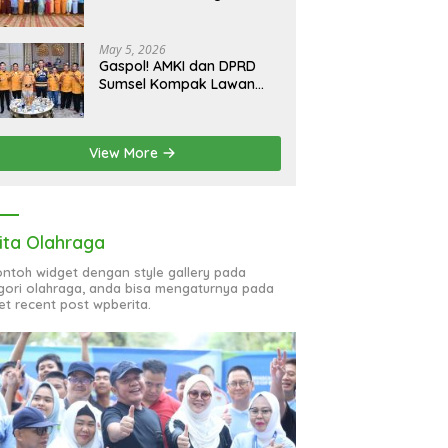
bagi 51 Organisasi Wanita
May 5, 2026
Gaspol! AMKI dan DPRD
Sumsel Kompak Lawan
Hoaks, Perkuat Informasi
Digital Berkualitas
View More
ita Olahraga
contoh widget dengan style gallery pada
gori olahraga, anda bisa mengaturnya pada
et recent post wpberita.