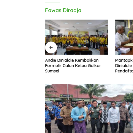
Fawas Diradja
Andie Dinialdie Kembalikan
Mantapk
uh! Andie Dinialdie
Formulir Calon Ketua Golkar
Dinialdie
dai Golkar
Sumsel
Pendafta
p Gas Tambah Kursi
Golkar S