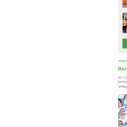
Ber
Ini 
kate
widg