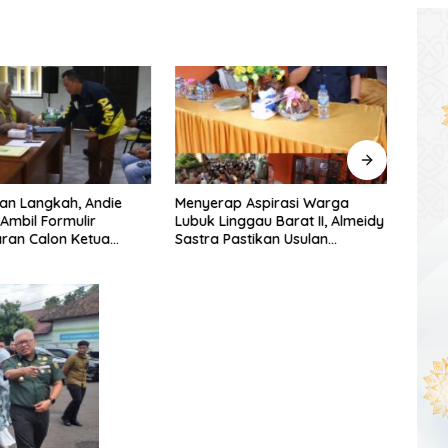
an Langkah, Andie
Menyerap Aspirasi Warga
Warg
 Ambil Formulir
Lubuk Linggau Barat II, Almeidy
Simpa
ran Calon Ketua
Sastra Pastikan Usulan
Dishu
umsel
Pembangunan Dikawal Tuntas
Tang