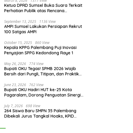
March 8, 2026
1377 View
Ketua DPRD Sumsel Buka Suara Terkait
Perhatian Publik atas Rencana
Pengadaan Fasilitas
September 13, 2025
1136 View
AMPI Sumsel Lakukan Persiapan Rekrut
100 Satgas AMPI
October 15, 2025
860 View
Kepala KPPG Palembang Puji Inovasi
Penyajian SPPG Kedondong Raye 1
May 26, 2026
774 View
Bupati OKU Tegas! SPMB 2026 Wajib
Bersih dari Pungli, Titipan, dan Praktik
Curang
June 23, 2026
762 View
Bupati OKU Hadiri HUT ke-25 Kota
Pagaralam, Dorong Penguatan Sinergi
Antar Daerah
July 7, 2026
698 View
264 Siswa Baru SMPN 35 Palembang
Dibekali Jurus Tangkal Hoaks, KPID
Sumsel: Jangan Asal Percaya Informasi!