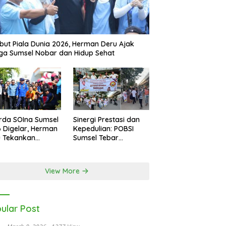
ut Piala Dunia 2026, Herman Deru Ajak
a Sumsel Nobar dan Hidup Sehat
rda SOIna Sumsel
Sinergi Prestasi dan
 Digelar, Herman
Kepedulian: POBSI
u Tekankan
Sumsel Tebar
etaraan
Keberkahan di Bulan
Ramadan
View More
ular Post