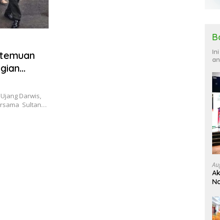
B
In
rtemuan
an
gian
si Wisata
Ujang Darwis,
bersama Sultan…
Au
Ak
Na
Ku