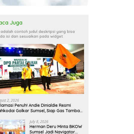
aca Juga
i adalah contoh judul deskripsi yang bisa
da isi dan sesuaikan pada widget
gust 2, 2026
lamasi Penuh! Andie Dinialdie Resmi
hkodai Golkar Sumsel, Siap Gas Tambah
rsi
July 8, 2026
Herman Deru Minta BKOW
Sumsel Jadi Navigator