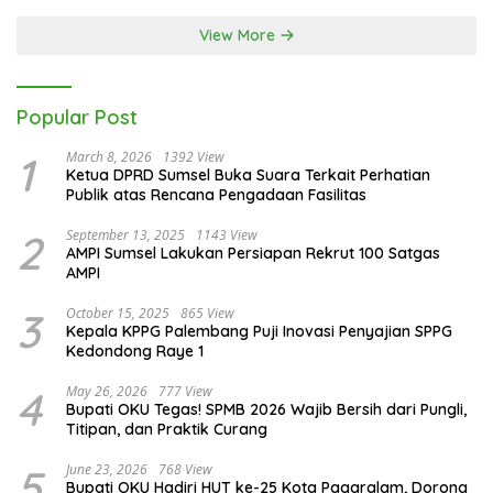
View More
Popular Post
1
March 8, 2026
1392 View
Ketua DPRD Sumsel Buka Suara Terkait Perhatian
Publik atas Rencana Pengadaan Fasilitas
2
September 13, 2025
1143 View
AMPI Sumsel Lakukan Persiapan Rekrut 100 Satgas
AMPI
3
October 15, 2025
865 View
Kepala KPPG Palembang Puji Inovasi Penyajian SPPG
Kedondong Raye 1
4
May 26, 2026
777 View
Bupati OKU Tegas! SPMB 2026 Wajib Bersih dari Pungli,
Titipan, dan Praktik Curang
5
June 23, 2026
768 View
Bupati OKU Hadiri HUT ke-25 Kota Pagaralam, Dorong