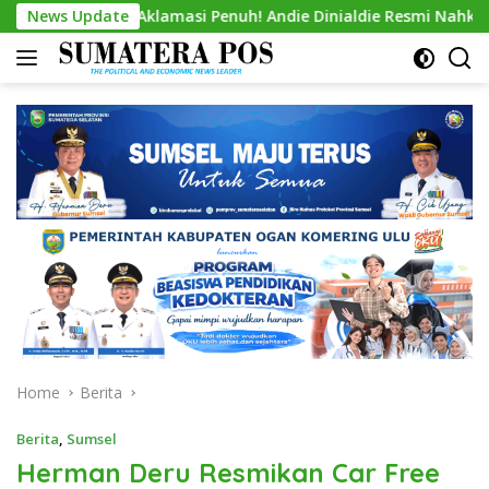
Skip
lamasi Penuh! Andie Dinialdie Resmi Nahkodai Golkar Sumsel, S
News Update
to
content
Home
Berita
Berita
,
Sumsel
Herman Deru Resmikan Car Free