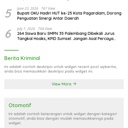
AMPI
3
October 15, 2025
865 View
Kepala KPPG Palembang Puji Inovasi Penyajian SPPG
Kedondong Raye 1
4
May 26, 2026
777 View
Bupati OKU Tegas! SPMB 2026 Wajib Bersih dari Pungli,
Titipan, dan Praktik Curang
5
June 23, 2026
767 View
Bupati OKU Hadiri HUT ke-25 Kota Pagaralam, Dorong
Penguatan Sinergi Antar Daerah
6
July 7, 2026
704 View
264 Siswa Baru SMPN 35 Palembang Dibekali Jurus
Tangkal Hoaks, KPID Sumsel: Jangan Asal Percaya
Informasi!
Berita Kriminal
Ini adalah contoh deskripsi untuk widget recent post wpberita,
anda bisa memasukkan deskripsi pada widget ini.