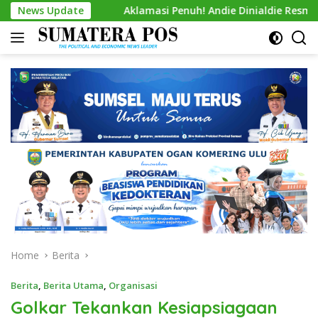
Skip
News Update
Aklamasi Penuh! Andie Dinialdie Resmi Nahkodai Golka
to
content
Home
Berita
Berita
,
Berita Utama
,
Organisasi
Golkar Tekankan Kesiapsiagaan