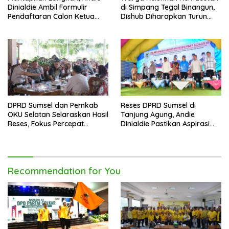
Dinialdie Ambil Formulir
di Simpang Tegal Binangun,
Pendaftaran Calon Ketua
Dishub Diharapkan Turun
Golkar Sumsel
Tangan
DPRD Sumsel dan Pemkab
Reses DPRD Sumsel di
OKU Selatan Selaraskan Hasil
Tanjung Agung, Andie
Reses, Fokus Percepat
Dinialdie Pastikan Aspirasi
Pembangunan Daerah
Warga Tak Berhenti di
Catatan
Recommendation for You