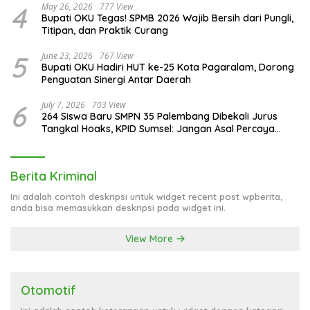
4
May 26, 2026
777 View
Bupati OKU Tegas! SPMB 2026 Wajib Bersih dari Pungli,
Titipan, dan Praktik Curang
5
June 23, 2026
767 View
Bupati OKU Hadiri HUT ke-25 Kota Pagaralam, Dorong
Penguatan Sinergi Antar Daerah
6
July 7, 2026
703 View
264 Siswa Baru SMPN 35 Palembang Dibekali Jurus
Tangkal Hoaks, KPID Sumsel: Jangan Asal Percaya
Informasi!
Berita Kriminal
Ini adalah contoh deskripsi untuk widget recent post wpberita,
anda bisa memasukkan deskripsi pada widget ini.
View More
Otomotif