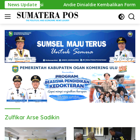
Skip
ambah Kursi
News Update
Andie Dinialdie Kembalikan Formulir Calon
to
content
Zulfikar Arse Sadikin