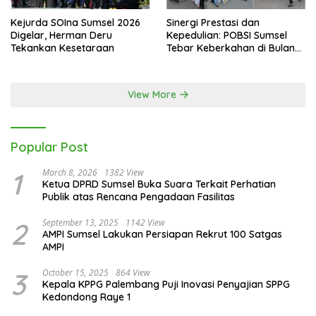
Kejurda SOIna Sumsel 2026
Sinergi Prestasi dan
Digelar, Herman Deru
Kepedulian: POBSI Sumsel
Tekankan Kesetaraan
Tebar Keberkahan di Bulan
Ramadan
View More
Popular Post
1
March 8, 2026
1382 View
Ketua DPRD Sumsel Buka Suara Terkait Perhatian
Publik atas Rencana Pengadaan Fasilitas
2
September 13, 2025
1142 View
AMPI Sumsel Lakukan Persiapan Rekrut 100 Satgas
AMPI
3
October 15, 2025
864 View
Kepala KPPG Palembang Puji Inovasi Penyajian SPPG
Kedondong Raye 1