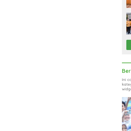
Ber
Ini 
kate
widg