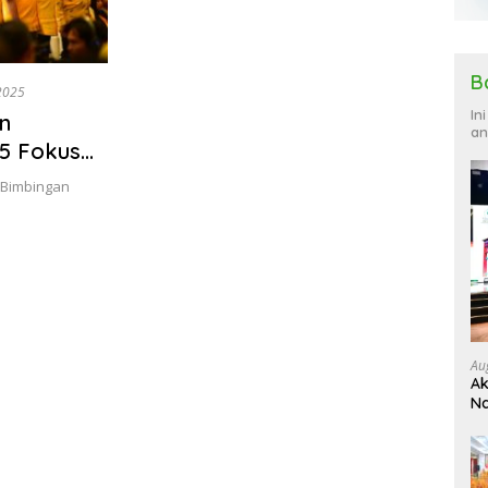
B
2025
In
n
an
25 Fokus
ncana
 Bimbingan
Au
Ak
Na
Ku