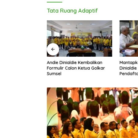
Tata Ruang Adaptif
Andie Dinialdie Kembalikan
Mantapk
uh! Andie Dinialdie
Formulir Calon Ketua Golkar
Dinialdie
dai Golkar
Sumsel
Pendafta
p Gas Tambah Kursi
Golkar S