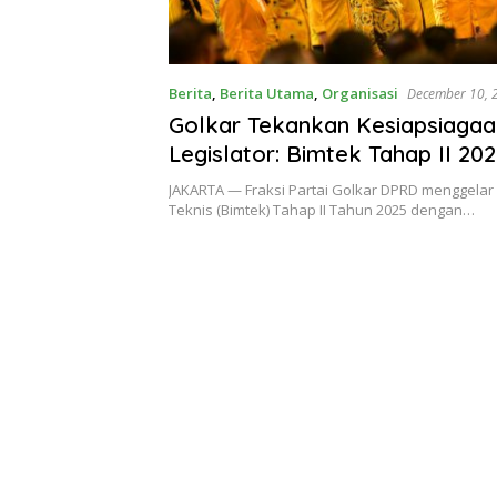
Berita
,
Berita Utama
,
Organisasi
December 10, 
Golkar Tekankan Kesiapsiagaa
Legislator: Bimtek Tahap II 20
pada Regulasi dan Mitigasi Be
JAKARTA — Fraksi Partai Golkar DPRD menggelar
Teknis (Bimtek) Tahap II Tahun 2025 dengan…