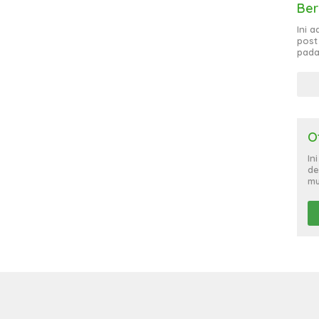
Ber
Ini 
post
pada
O
In
de
mu