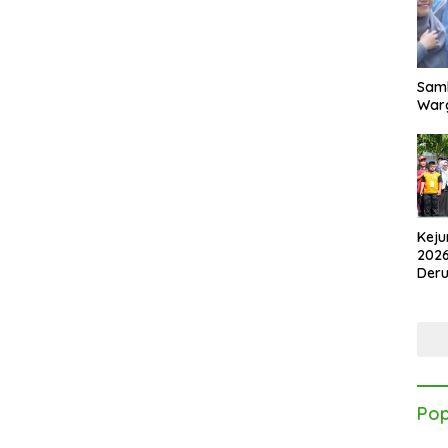
Samb
Warg
Keju
2026
Der
Kes
Pop