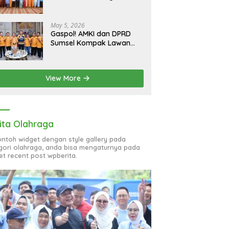
bagi 51 Organisasi Wanita
May 5, 2026
Gaspol! AMKI dan DPRD
Sumsel Kompak Lawan
Hoaks, Perkuat Informasi
Digital Berkualitas
View More
ita Olahraga
contoh widget dengan style gallery pada
gori olahraga, anda bisa mengaturnya pada
et recent post wpberita.