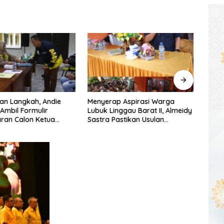
an Langkah, Andie
Menyerap Aspirasi Warga
Warg
 Ambil Formulir
Lubuk Linggau Barat II, Almeidy
Simpa
ran Calon Ketua
Sastra Pastikan Usulan
Dishu
umsel
Pembangunan Dikawal Tuntas
Tang