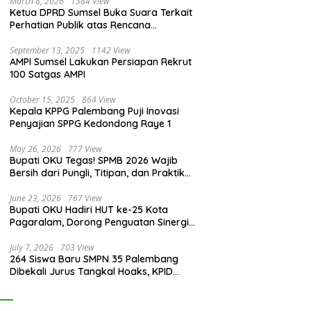
March 8, 2026
1384 View
Ketua DPRD Sumsel Buka Suara Terkait
Perhatian Publik atas Rencana
Pengadaan Fasilitas
September 13, 2025
1142 View
AMPI Sumsel Lakukan Persiapan Rekrut
100 Satgas AMPI
October 15, 2025
864 View
Kepala KPPG Palembang Puji Inovasi
Penyajian SPPG Kedondong Raye 1
May 26, 2026
777 View
Bupati OKU Tegas! SPMB 2026 Wajib
Bersih dari Pungli, Titipan, dan Praktik
Curang
June 23, 2026
767 View
Bupati OKU Hadiri HUT ke-25 Kota
Pagaralam, Dorong Penguatan Sinergi
Antar Daerah
July 7, 2026
703 View
264 Siswa Baru SMPN 35 Palembang
Dibekali Jurus Tangkal Hoaks, KPID
Sumsel: Jangan Asal Percaya Informasi!