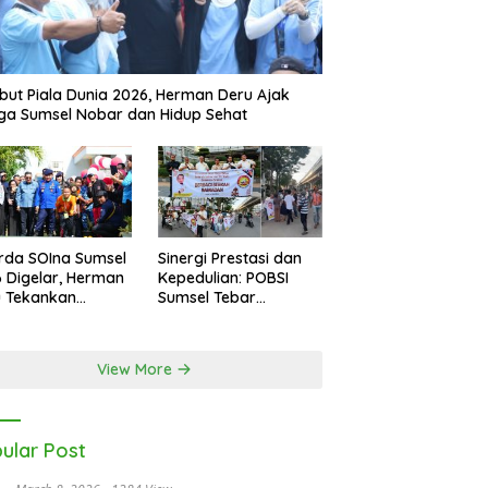
ut Piala Dunia 2026, Herman Deru Ajak
a Sumsel Nobar dan Hidup Sehat
rda SOIna Sumsel
Sinergi Prestasi dan
 Digelar, Herman
Kepedulian: POBSI
u Tekankan
Sumsel Tebar
etaraan
Keberkahan di Bulan
Ramadan
View More
ular Post