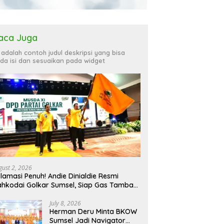
aca Juga
i adalah contoh judul deskripsi yang bisa
da isi dan sesuaikan pada widget
gust 2, 2026
lamasi Penuh! Andie Dinialdie Resmi
hkodai Golkar Sumsel, Siap Gas Tambah
rsi
July 8, 2026
Herman Deru Minta BKOW
Sumsel Jadi Navigator