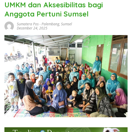
UMKM dan Aksesibilitas bagi
Anggota Pertuni Sumsel
Sumatera Pos
-
Palembang
,
Sumsel
December 24, 2025