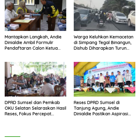
Mantapkan Langkah, Andie
Warga Keluhkan Kemacetan
Dinialdie Ambil Formulir
di Simpang Tegal Binangun,
Pendaftaran Calon Ketua
Dishub Diharapkan Turun
Golkar Sumsel
Tangan
DPRD Sumsel dan Pemkab
Reses DPRD Sumsel di
OKU Selatan Selaraskan Hasil
Tanjung Agung, Andie
Reses, Fokus Percepat
Dinialdie Pastikan Aspirasi
Pembangunan Daerah
Warga Tak Berhenti di
Catatan