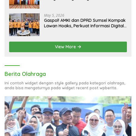
August 2, 2026
Aklamasi Penuh! Andie Dinialdie Resmi Nahkodai Golkar
Sumsel, Siap Gas Tambah Kursi
July 8, 2026
Herman Deru Minta BKOW Sumsel Jadi
Navigator bagi 51 Organisasi Wanita
May 5, 2026
Gaspol! AMKI dan DPRD Sumsel Kompak
Lawan Hoaks, Perkuat Informasi Digital
Berkualitas
View More
Berita Olahraga
Ini contoh widget dengan style gallery pada kategori olahraga,