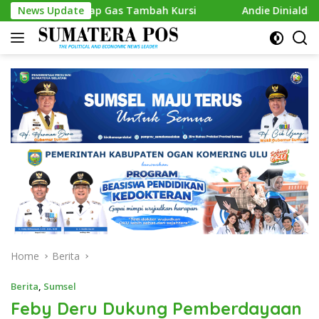
Skip
 Siap Gas Tambah Kursi
News Update
Andie Dinialdie Kembalikan For
to
content
Home
Berita
Berita
,
Sumsel
Feby Deru Dukung Pemberdayaan