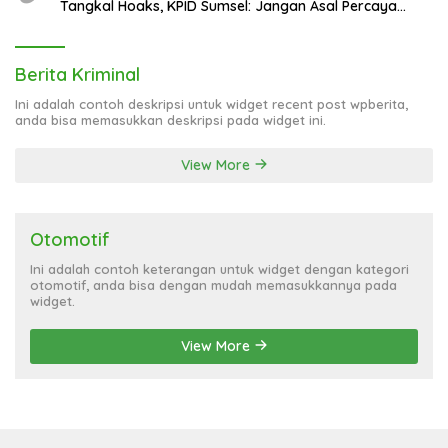
4
Bupati OKU Tegas! SPMB 2026 Wajib Bersih dari Pungli,
Titipan, dan Praktik Curang
5
June 23, 2026
767 View
Bupati OKU Hadiri HUT ke-25 Kota Pagaralam, Dorong
Penguatan Sinergi Antar Daerah
6
July 7, 2026
703 View
264 Siswa Baru SMPN 35 Palembang Dibekali Jurus
Tangkal Hoaks, KPID Sumsel: Jangan Asal Percaya
Informasi!
Berita Kriminal
Ini adalah contoh deskripsi untuk widget recent post wpberita,
anda bisa memasukkan deskripsi pada widget ini.
View More
Otomotif
Ini adalah contoh keterangan untuk widget dengan kategori
otomotif, anda bisa dengan mudah memasukkannya pada