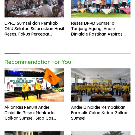
DPRD Sumsel dan Pemkab
Reses DPRD Sumsel di
OKU Selatan Selaraskan Hasil
Tanjung Agung, Andie
Reses, Fokus Percepat
Dinialdie Pastikan Aspirasi
Pembangunan Daerah
Warga Tak Berhenti di
Catatan
Recommendation for You
Aklamasi Penuh! Andie
Andie Dinialdie Kembalikan
Dinialdie Resmi Nahkodai
Formulir Calon Ketua Golkar
Golkar Sumsel, Siap Gas
Sumsel
Tambah Kursi