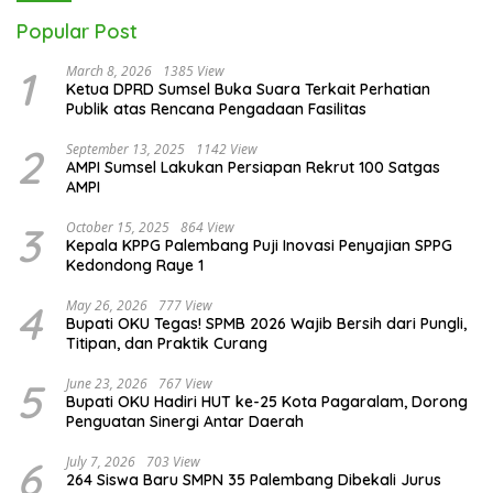
Kejurda SOIna Sumsel 2026
Sinergi Prestasi dan
Digelar, Herman Deru
Kepedulian: POBSI Sumsel
Tekankan Kesetaraan
Tebar Keberkahan di Bulan
Ramadan
View More
Popular Post
1
March 8, 2026
1385 View
Ketua DPRD Sumsel Buka Suara Terkait Perhatian
Publik atas Rencana Pengadaan Fasilitas
2
September 13, 2025
1142 View
AMPI Sumsel Lakukan Persiapan Rekrut 100 Satgas
AMPI
3
October 15, 2025
864 View
Kepala KPPG Palembang Puji Inovasi Penyajian SPPG
Kedondong Raye 1
May 26, 2026
777 View