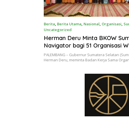
Berita
,
Berita Utama
,
Nasional
,
Organisasi
,
Su
Uncategorized
July 8, 2026
Herman Deru Minta BKOW Sum
Navigator bagi 51 Organisasi W
PALEMBANG – Gubernur Sumatera Selatan (Sumsel
Herman Deru, meminta Badan Kerja Sama Organ