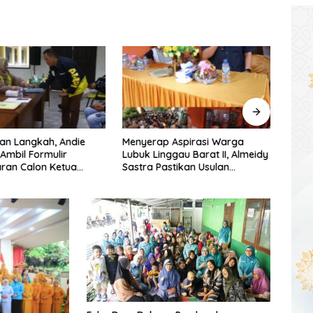
an Langkah, Andie
Menyerap Aspirasi Warga
Warg
 Ambil Formulir
Lubuk Linggau Barat II, Almeidy
Simpa
ran Calon Ketua
Sastra Pastikan Usulan
Dishu
umsel
Pembangunan Dikawal Tuntas
Tang