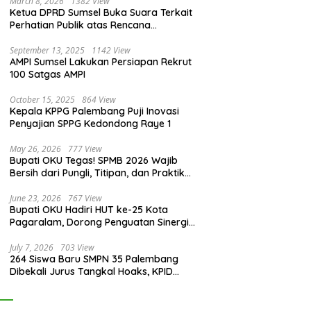
March 8, 2026
1382 View
Ketua DPRD Sumsel Buka Suara Terkait
Perhatian Publik atas Rencana
Pengadaan Fasilitas
September 13, 2025
1142 View
AMPI Sumsel Lakukan Persiapan Rekrut
100 Satgas AMPI
October 15, 2025
864 View
Kepala KPPG Palembang Puji Inovasi
Penyajian SPPG Kedondong Raye 1
May 26, 2026
777 View
Bupati OKU Tegas! SPMB 2026 Wajib
Bersih dari Pungli, Titipan, dan Praktik
Curang
June 23, 2026
767 View
Bupati OKU Hadiri HUT ke-25 Kota
Pagaralam, Dorong Penguatan Sinergi
Antar Daerah
July 7, 2026
703 View
264 Siswa Baru SMPN 35 Palembang
Dibekali Jurus Tangkal Hoaks, KPID
Sumsel: Jangan Asal Percaya Informasi!