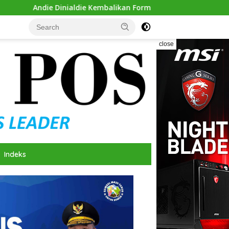
inialdie Kembalikan Formulir Calon Ketua Golkar Sumsel
close
Indeks