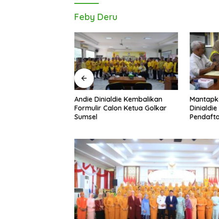
Feby Deru
Andie Dinialdie Kembalikan
Mantapk
uh! Andie Dinialdie
Formulir Calon Ketua Golkar
Dinialdie
dai Golkar
Sumsel
Pendafta
p Gas Tambah Kursi
Golkar S