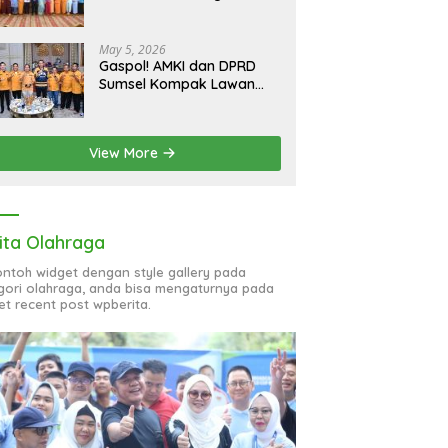
bagi 51 Organisasi Wanita
May 5, 2026
Gaspol! AMKI dan DPRD
Sumsel Kompak Lawan
Hoaks, Perkuat Informasi
Digital Berkualitas
View More
ita Olahraga
contoh widget dengan style gallery pada
gori olahraga, anda bisa mengaturnya pada
et recent post wpberita.