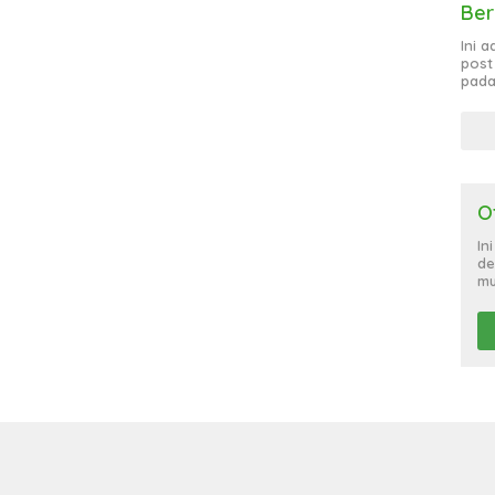
Ber
Ini 
post
pada
O
In
de
mu