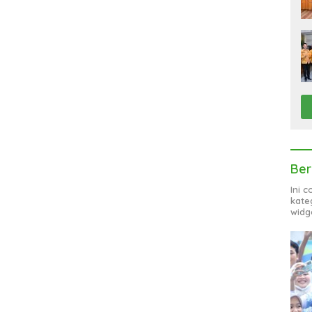
Ber
Ini 
kate
widg