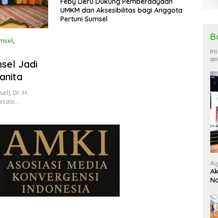
Feby Deru Dukung Pemberdayaan
UMKM dan Aksesibilitas bagi Anggota
Pertuni Sumsel
B
msel
,
In
an
sel Jadi
anita
), Dr. H.
isasi…
Au
Ak
Na
Ku