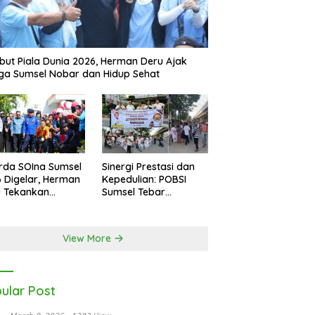
ut Piala Dunia 2026, Herman Deru Ajak
a Sumsel Nobar dan Hidup Sehat
rda SOIna Sumsel
Sinergi Prestasi dan
 Digelar, Herman
Kepedulian: POBSI
u Tekankan
Sumsel Tebar
etaraan
Keberkahan di Bulan
Ramadan
View More
ular Post