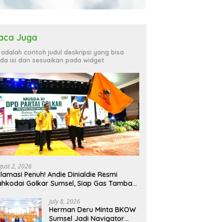
aca Juga
i adalah contoh judul deskripsi yang bisa
da isi dan sesuaikan pada widget
gust 2, 2026
lamasi Penuh! Andie Dinialdie Resmi
hkodai Golkar Sumsel, Siap Gas Tambah
rsi
July 8, 2026
Herman Deru Minta BKOW
Sumsel Jadi Navigator