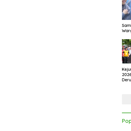
Samb
Warg
Keju
2026
Der
Kes
Pop