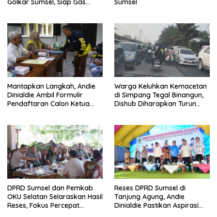
Golkar Sumsel, Siap Gas
Sumsel
Tambah Kursi
Mantapkan Langkah, Andie
Warga Keluhkan Kemacetan
Dinialdie Ambil Formulir
di Simpang Tegal Binangun,
Pendaftaran Calon Ketua
Dishub Diharapkan Turun
Golkar Sumsel
Tangan
DPRD Sumsel dan Pemkab
Reses DPRD Sumsel di
OKU Selatan Selaraskan Hasil
Tanjung Agung, Andie
Reses, Fokus Percepat
Dinialdie Pastikan Aspirasi
Pembangunan Daerah
Warga Tak Berhenti di