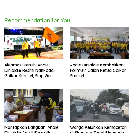
Catatan
Recommendation for You
Aklamasi Penuh! Andie
Andie Dinialdie Kembalikan
Dinialdie Resmi Nahkodai
Formulir Calon Ketua Golkar
Golkar Sumsel, Siap Gas
Sumsel
Tambah Kursi
Mantapkan Langkah, Andie
Warga Keluhkan Kemacetan
Dinialdie Ambil Formulir
di Simpang Tegal Binangun,