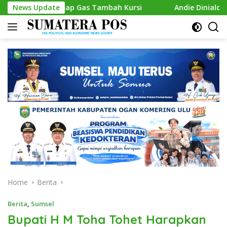
Skip
 Siap Gas Tambah Kursi
News Update
Andie Dinialdie Kembalikan For
to
content
Home
Berita
Berita
,
Sumsel
Bupati H M Toha Tohet Harapkan