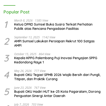
Popular Post
1
March 8, 2026
1385 View
Ketua DPRD Sumsel Buka Suara Terkait Perhatian
Publik atas Rencana Pengadaan Fasilitas
2
September 13, 2025
1142 View
AMPI Sumsel Lakukan Persiapan Rekrut 100 Satgas
AMPI
3
October 15, 2025
864 View
Kepala KPPG Palembang Puji Inovasi Penyajian SPPG
Kedondong Raye 1
4
May 26, 2026
777 View
Bupati OKU Tegas! SPMB 2026 Wajib Bersih dari Pungli,
Titipan, dan Praktik Curang
5
June 23, 2026
767 View
Bupati OKU Hadiri HUT ke-25 Kota Pagaralam, Dorong
Penguatan Sinergi Antar Daerah
July 7, 2026
703 View