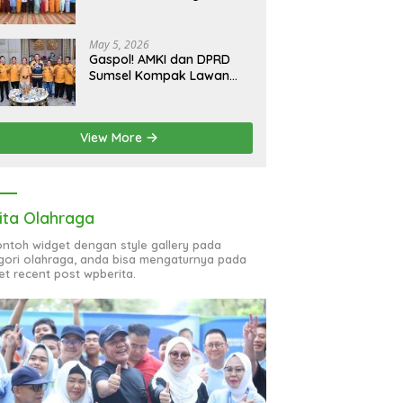
bagi 51 Organisasi Wanita
May 5, 2026
Gaspol! AMKI dan DPRD
Sumsel Kompak Lawan
Hoaks, Perkuat Informasi
Digital Berkualitas
View More
ita Olahraga
contoh widget dengan style gallery pada
gori olahraga, anda bisa mengaturnya pada
et recent post wpberita.