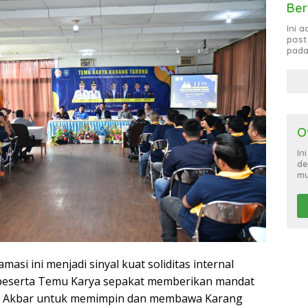
Ber
Ini 
post
pada
O
In
de
mu
masi ini menjadi sinyal kuat soliditas internal
h peserta Temu Karya sepakat memberikan mandat
a Akbar untuk memimpin dan membawa Karang