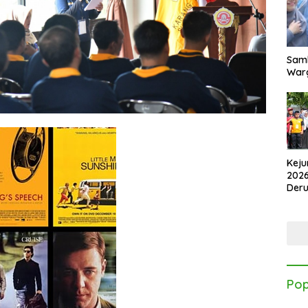
Samb
Warg
Keju
2026
Der
Kes
Pop