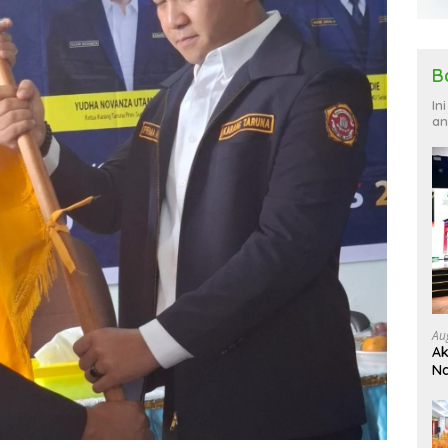
B
In
an
Au
Ak
Na
Ku