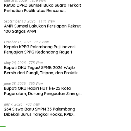
March 8, 2026
1379 View
Ketua DPRD Sumsel Buka Suara Terkait
Perhatian Publik atas Rencana
Pengadaan Fasilitas
September 13, 2025
1141 View
AMPI Sumsel Lakukan Persiapan Rekrut
100 Satgas AMPI
October 15, 2025
862 View
Kepala KPPG Palembang Puji Inovasi
Penyajian SPPG Kedondong Raye 1
May 26, 2026
775 View
Bupati OKU Tegas! SPMB 2026 Wajib
Bersih dari Pungli, Titipan, dan Praktik
Curang
June 23, 2026
765 View
Bupati OKU Hadiri HUT ke-25 Kota
Pagaralam, Dorong Penguatan Sinergi
Antar Daerah
July 7, 2026
700 View
264 Siswa Baru SMPN 35 Palembang
Dibekali Jurus Tangkal Hoaks, KPID
Sumsel: Jangan Asal Percaya Informasi!