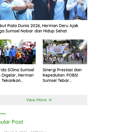
ut Piala Dunia 2026, Herman Deru Ajak
a Sumsel Nobar dan Hidup Sehat
rda SOIna Sumsel
Sinergi Prestasi dan
 Digelar, Herman
Kepedulian: POBSI
u Tekankan
Sumsel Tebar
etaraan
Keberkahan di Bulan
Ramadan
View More
ular Post