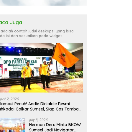
aca Juga
i adalah contoh judul deskripsi yang bisa
da isi dan sesuaikan pada widget
gust 2, 2026
lamasi Penuh! Andie Dinialdie Resmi
hkodai Golkar Sumsel, Siap Gas Tambah
rsi
July 8, 2026
Herman Deru Minta BKOW
Sumsel Jadi Navigator