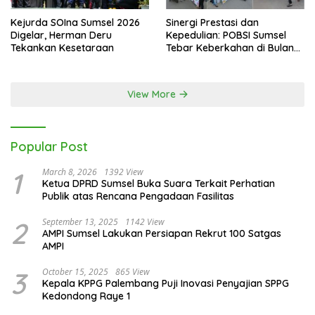
Kejurda SOIna Sumsel 2026
Sinergi Prestasi dan
Digelar, Herman Deru
Kepedulian: POBSI Sumsel
Tekankan Kesetaraan
Tebar Keberkahan di Bulan
Ramadan
View More
Popular Post
1
March 8, 2026
1392 View
Ketua DPRD Sumsel Buka Suara Terkait Perhatian
Publik atas Rencana Pengadaan Fasilitas
2
September 13, 2025
1142 View
AMPI Sumsel Lakukan Persiapan Rekrut 100 Satgas
AMPI
3
October 15, 2025
865 View
Kepala KPPG Palembang Puji Inovasi Penyajian SPPG
Kedondong Raye 1