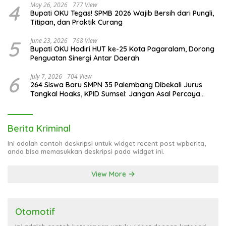
4
May 26, 2026
777 View
Bupati OKU Tegas! SPMB 2026 Wajib Bersih dari Pungli,
Titipan, dan Praktik Curang
5
June 23, 2026
768 View
Bupati OKU Hadiri HUT ke-25 Kota Pagaralam, Dorong
Penguatan Sinergi Antar Daerah
6
July 7, 2026
704 View
264 Siswa Baru SMPN 35 Palembang Dibekali Jurus
Tangkal Hoaks, KPID Sumsel: Jangan Asal Percaya
Informasi!
Berita Kriminal
Ini adalah contoh deskripsi untuk widget recent post wpberita,
anda bisa memasukkan deskripsi pada widget ini.
View More
Otomotif