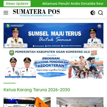
Skip
ilu 2029
News Update
Aklamasi Penuh! Andie Dinialdie Resmi Nahkod
to
content
Ketua Karang Taruna 2026–2030