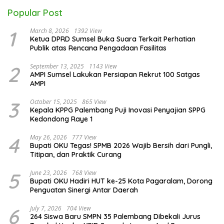
Popular Post
1
March 8, 2026
1392 View
Ketua DPRD Sumsel Buka Suara Terkait Perhatian
Publik atas Rencana Pengadaan Fasilitas
2
September 13, 2025
1143 View
AMPI Sumsel Lakukan Persiapan Rekrut 100 Satgas
AMPI
3
October 15, 2025
865 View
Kepala KPPG Palembang Puji Inovasi Penyajian SPPG
Kedondong Raye 1
4
May 26, 2026
777 View
Bupati OKU Tegas! SPMB 2026 Wajib Bersih dari Pungli,
Titipan, dan Praktik Curang
5
June 23, 2026
768 View
Bupati OKU Hadiri HUT ke-25 Kota Pagaralam, Dorong
Penguatan Sinergi Antar Daerah
6
July 7, 2026
704 View
264 Siswa Baru SMPN 35 Palembang Dibekali Jurus