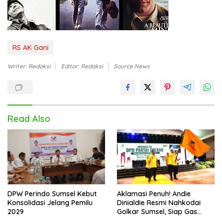
RS AK Gani
Writer: Redaksi
Editor: Redaksi
Source News
Read Also
DPW Perindo Sumsel Kebut
Aklamasi Penuh! Andie
Konsolidasi Jelang Pemilu
Dinialdie Resmi Nahkodai
2029
Golkar Sumsel, Siap Gas
Tambah Kursi