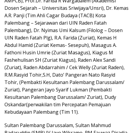
AMPCB), Prof.Dr. Farida R Wargadalem (Akademisi
Dosen Sejarah – Universitas Sriwijaya/Unsri), Dr. Kemas
A.R. Panji (Tim Ahli Cagar Budaya (TACB) Kota
Palembang – Sejarawan dari UIN Raden Fatah
Palembang), Dr. Nyimas Umi Kalsum (Filolog – Dosen
UIN Raden Fatah Plg), R.A. Farida (Zuriat), Kemas H
Abdul Hamid (Zuriat Kemas- Sesepuh), Masagus A.
Fathoni Husin Umrie (Zuriat Masagus), Kiagus M
Fashehulisan SH (Zuriat Kiagus), Raden Alex Sandi
(Zuriat), Raden Abdarrahim / Cek Welly (Zuriat Raden),
R.M.Rasyid Tohir,S.H, Dato’ Pangeran Nato Rasyid
Tohir, (Pembakti Kesultanan Palembang Darussalam/
Zuriat), Pangeran Jayo Syarif Lukman (Pembakti
Kesultanan Palembang Darussalam/ Zuriat), Dudy
Oskandar(perwakilan tim Percepatan Pemajuan
Kebudayaan Palembang (Tim 11).
Sultan Palembang Darussalam, Sultan Mahmud
Badaruddin (SMB) IV Jayo Wikramo, RM Fauwaz Diradja