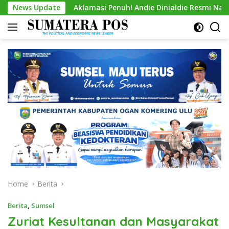
Skip
Aklamasi Penuh! Andie Dinialdie Resmi Nahkodai Golkar Sumse
News Update
to
content
Home
Berita
Berita
,
Sumsel
Zuriat Kesultanan dan Masyarakat