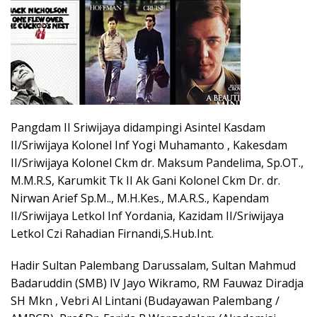
Pangdam II Sriwijaya didampingi Asintel Kasdam
II/Sriwijaya Kolonel Inf Yogi Muhamanto , Kakesdam
II/Sriwijaya Kolonel Ckm dr. Maksum Pandelima, Sp.OT.,
M.M.R.S, Karumkit Tk II Ak Gani Kolonel Ckm Dr. dr.
Nirwan Arief Sp.M.., M.H.Kes., M.A.R.S., Kapendam
II/Sriwijaya Letkol Inf Yordania, Kazidam II/Sriwijaya
Letkol Czi Rahadian Firnandi,S.Hub.Int.
Hadir Sultan Palembang Darussalam, Sultan Mahmud
Badaruddin (SMB) IV Jayo Wikramo, RM Fauwaz Diradja
SH Mkn , Vebri Al Lintani (Budayawan Palembang /