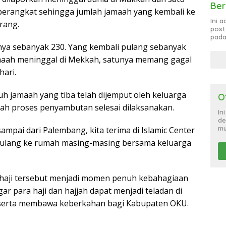
Ber
 berangkat sehingga jumlah jamaah yang kembali ke
Ini 
rang.
post
pada
ya sebanyak 230. Yang kembali pulang sebanyak
amaah meninggal di Mekkah, satunya memang gagal
hari.
uh jamaah yang tiba telah dijemput oleh keluarga
O
ah proses penyambutan selesai dilaksanakan.
In
de
mu
ampai dari Palembang, kita terima di Islamic Center
pulang ke rumah masing-masing bersama keluarga
haji tersebut menjadi momen penuh kebahagiaan
ar para haji dan hajjah dapat menjadi teladan di
serta membawa keberkahan bagi Kabupaten OKU.