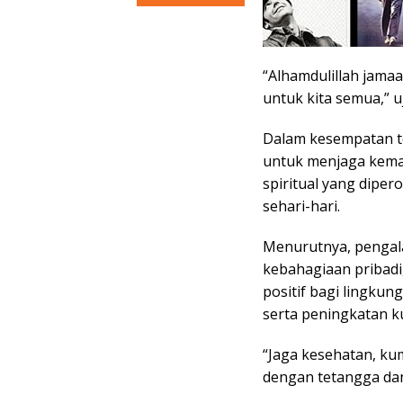
“Alhamdulillah jama
untuk kita semua,” uj
Dalam kesempatan t
untuk menjaga kemab
spiritual yang diper
sehari-hari.
Menurutnya, pengal
kebahagiaan pribad
positif bagi lingkun
serta peningkatan ku
“Jaga kesehatan, ku
dengan tetangga da