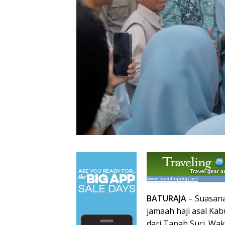
BATURAJA
– Suasan
jamaah haji asal Ka
dari Tanah Suci. Wak