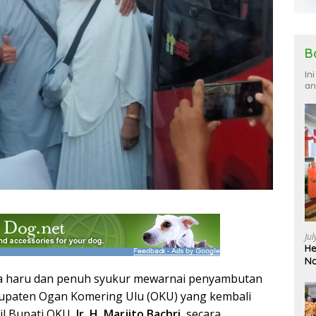
B
In
an
Ju
He
Na
a haru dan penuh syukur mewarnai penyambutan
bupaten Ogan Komering Ulu (OKU) yang kembali
il Bupati OKU,
Ir. H. Marjito Bachri
, secara