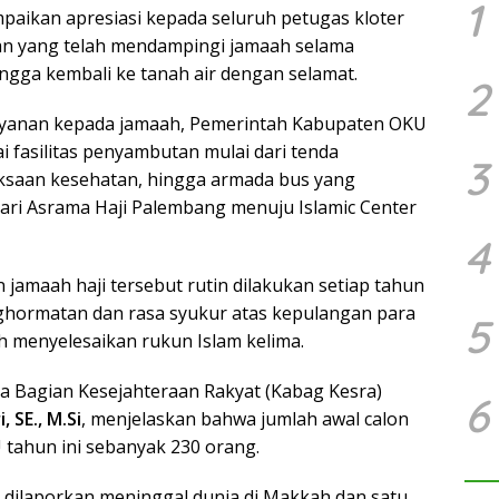
1
paikan apresiasi kepada seluruh petugas kloter
an yang telah mendampingi jamaah selama
ingga kembali ke tanah air dengan selamat.
2
ayanan kepada jamaah, Pemerintah Kabupaten OKU
 fasilitas penyambutan mulai dari tenda
3
ksaan kesehatan, hingga armada bus yang
ri Asrama Haji Palembang menuju Islamic Center
4
jamaah haji tersebut rutin dilakukan setiap tahun
ghormatan dan rasa syukur atas kepulangan para
5
h menyelesaikan rukun Islam kelima.
la Bagian Kesejahteraan Rakyat (Kabag Kesra)
6
, SE., M.Si
, menjelaskan bahwa jumlah awal calon
 tahun ini sebanyak 230 orang.
dilaporkan meninggal dunia di Makkah dan satu