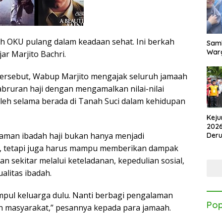
ah OKU pulang dalam keadaan sehat. Ini berkah
Samb
Warg
ar Marjito Bachri.
ersebut, Wabup Marjito mengajak seluruh jamaah
ruran haji dengan mengamalkan nilai-nilai
oleh selama berada di Tanah Suci dalam kehidupan
Keju
2026
aman ibadah haji bukan hanya menjadi
Der
Kes
i, tetapi juga harus mampu memberikan dampak
gan sekitar melalui keteladanan, kepedulian sosial,
alitas ibadah.
mpul keluarga dulu. Nanti berbagi pengalaman
Pop
n masyarakat,” pesannya kepada para jamaah.