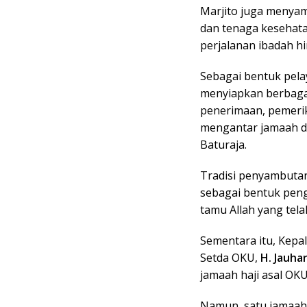
Marjito juga menyam
dan tenaga kesehat
perjalanan ibadah h
Sebagai bentuk pel
menyiapkan berbagai
penerimaan, pemeri
mengantar jamaah da
Baturaja.
Tradisi penyambutan 
sebagai bentuk pen
tamu Allah yang tela
Sementara itu, Kepa
Setda OKU,
H. Jauhari
jamaah haji asal OKU
Namun, satu jamaah 