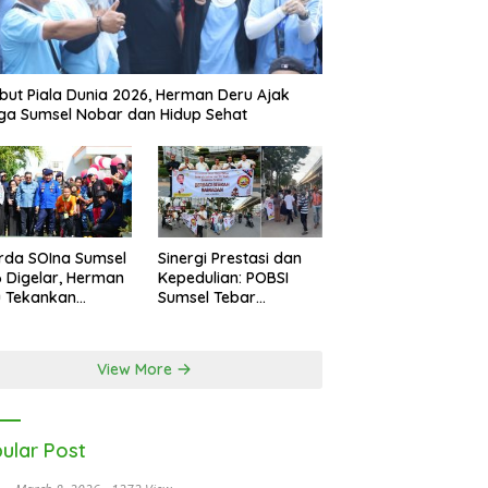
ut Piala Dunia 2026, Herman Deru Ajak
a Sumsel Nobar dan Hidup Sehat
rda SOIna Sumsel
Sinergi Prestasi dan
 Digelar, Herman
Kepedulian: POBSI
u Tekankan
Sumsel Tebar
etaraan
Keberkahan di Bulan
Ramadan
View More
ular Post