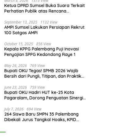
March 8, 2026
1373 View
Ketua DPRD Sumsel Buka Suara Terkait
Perhatian Publik atas Rencana
Pengadaan Fasilitas
September 13, 2025
1132 View
AMPI Sumsel Lakukan Persiapan Rekrut
100 Satgas AMPI
October 15, 2025
856 View
Kepala KPPG Palembang Puji Inovasi
Penyajian SPPG Kedondong Raye 1
May 26, 2026
769 View
Bupati OKU Tegas! SPMB 2026 Wajib
Bersih dari Pungli, Titipan, dan Praktik
Curang
June 23, 2026
759 View
Bupati OKU Hadiri HUT ke-25 Kota
Pagaralam, Dorong Penguatan Sinergi
Antar Daerah
July 7, 2026
694 View
264 Siswa Baru SMPN 35 Palembang
Dibekali Jurus Tangkal Hoaks, KPID
Sumsel: Jangan Asal Percaya Informasi!