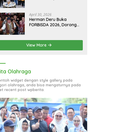
Hoaks, Perkuat Informasi
Digital Berkualitas
April 30, 2026
Herman Deru Buka
FORBISDA 2026, Dorong
Hilirisasi Ekonomi Sumsel
View More
ita Olahraga
contoh widget dengan style gallery pada
gori olahraga, anda bisa mengaturnya pada
et recent post wpberita.