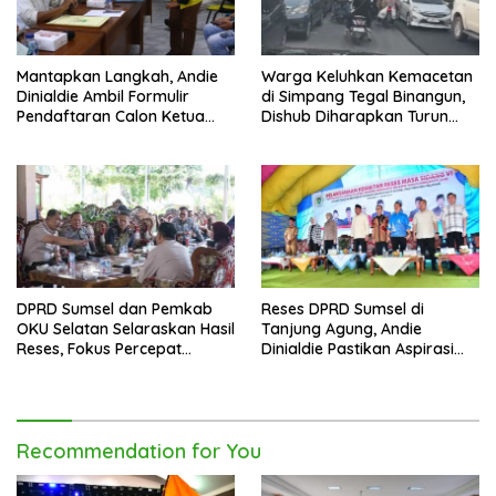
Mantapkan Langkah, Andie
Warga Keluhkan Kemacetan
Dinialdie Ambil Formulir
di Simpang Tegal Binangun,
Pendaftaran Calon Ketua
Dishub Diharapkan Turun
Golkar Sumsel
Tangan
DPRD Sumsel dan Pemkab
Reses DPRD Sumsel di
OKU Selatan Selaraskan Hasil
Tanjung Agung, Andie
Reses, Fokus Percepat
Dinialdie Pastikan Aspirasi
Pembangunan Daerah
Warga Tak Berhenti di
Catatan
Recommendation for You