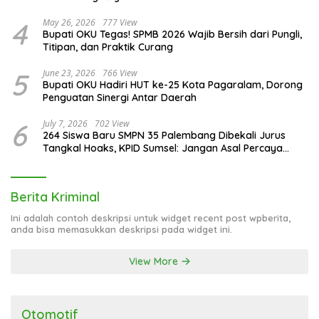
Publik atas Rencana Pengadaan Fasilitas
2
September 13, 2025
1142 View
AMPI Sumsel Lakukan Persiapan Rekrut 100 Satgas
AMPI
3
October 15, 2025
863 View
Kepala KPPG Palembang Puji Inovasi Penyajian SPPG
Kedondong Raye 1
4
May 26, 2026
777 View
Bupati OKU Tegas! SPMB 2026 Wajib Bersih dari Pungli,
Titipan, dan Praktik Curang
5
June 23, 2026
766 View
Bupati OKU Hadiri HUT ke-25 Kota Pagaralam, Dorong
Penguatan Sinergi Antar Daerah
6
July 7, 2026
702 View
264 Siswa Baru SMPN 35 Palembang Dibekali Jurus
Tangkal Hoaks, KPID Sumsel: Jangan Asal Percaya
Informasi!
Berita Kriminal