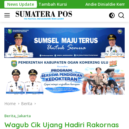
Skip
as Tambah Kursi
News Update
Andie Dinialdie Kembalikan Formulir C
to
content
Home
Berita
Berita
,
Jakarta
Wagub Cik Ujang Hadiri Rakornas