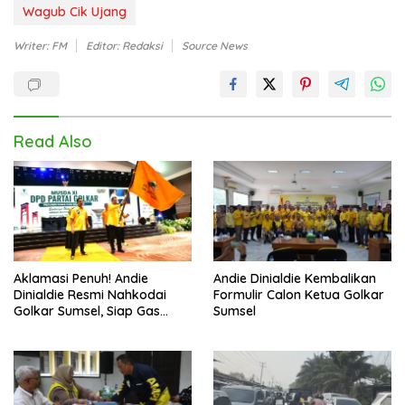
Wagub Cik Ujang
Writer: FM
Editor: Redaksi
Source News
Read Also
Aklamasi Penuh! Andie
Andie Dinialdie Kembalikan
Dinialdie Resmi Nahkodai
Formulir Calon Ketua Golkar
Golkar Sumsel, Siap Gas
Sumsel
Tambah Kursi