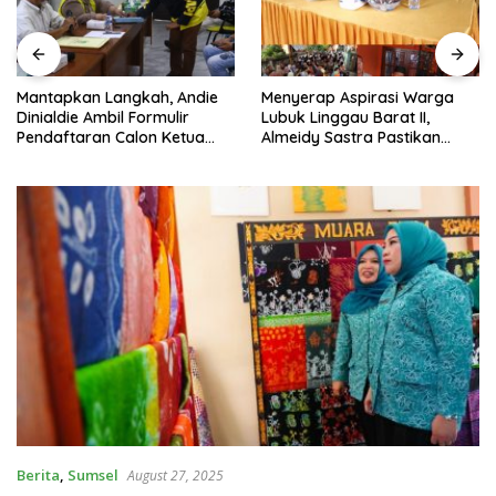
Mantapkan Langkah, Andie
Menyerap Aspirasi Warga
Dinialdie Ambil Formulir
Lubuk Linggau Barat II,
Pendaftaran Calon Ketua
Almeidy Sastra Pastikan
Golkar Sumsel
Usulan Pembangunan
Dikawal Tuntas
Berita
,
Sumsel
August 27, 2025