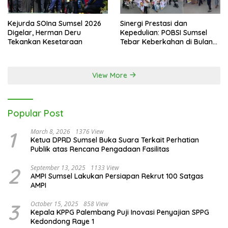
Kejurda SOIna Sumsel 2026
Sinergi Prestasi dan
Digelar, Herman Deru
Kepedulian: POBSI Sumsel
Tekankan Kesetaraan
Tebar Keberkahan di Bulan
Ramadan
View More
Popular Post
1
March 8, 2026
1376 View
Ketua DPRD Sumsel Buka Suara Terkait Perhatian
Publik atas Rencana Pengadaan Fasilitas
2
September 13, 2025
1133 View
AMPI Sumsel Lakukan Persiapan Rekrut 100 Satgas
AMPI
3
October 15, 2025
858 View
Kepala KPPG Palembang Puji Inovasi Penyajian SPPG
Kedondong Raye 1