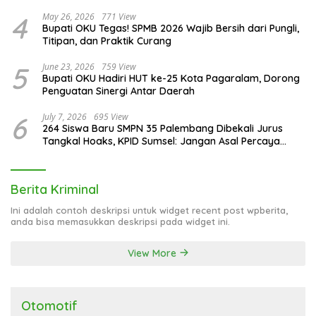
4
May 26, 2026
771 View
Bupati OKU Tegas! SPMB 2026 Wajib Bersih dari Pungli,
Titipan, dan Praktik Curang
5
June 23, 2026
759 View
Bupati OKU Hadiri HUT ke-25 Kota Pagaralam, Dorong
Penguatan Sinergi Antar Daerah
6
July 7, 2026
695 View
264 Siswa Baru SMPN 35 Palembang Dibekali Jurus
Tangkal Hoaks, KPID Sumsel: Jangan Asal Percaya
Informasi!
Berita Kriminal
Ini adalah contoh deskripsi untuk widget recent post wpberita,
anda bisa memasukkan deskripsi pada widget ini.
View More
Otomotif