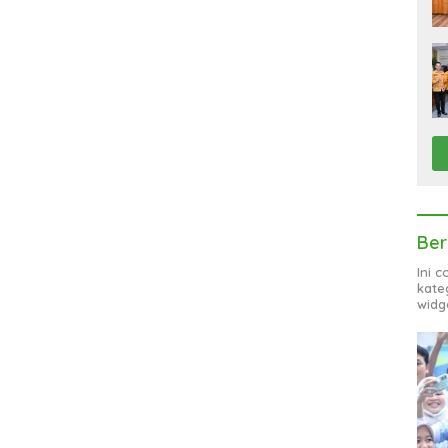
Ber
Ini 
kate
widg