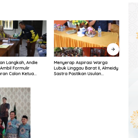
an Langkah, Andie
Menyerap Aspirasi Warga
Warg
 Ambil Formulir
Lubuk Linggau Barat II, Almeidy
Simpa
ran Calon Ketua
Sastra Pastikan Usulan
Dishu
umsel
Pembangunan Dikawal Tuntas
Tang