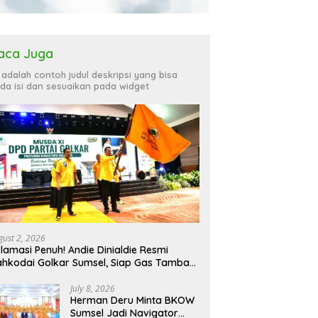
aca Juga
i adalah contoh judul deskripsi yang bisa
da isi dan sesuaikan pada widget
gust 2, 2026
lamasi Penuh! Andie Dinialdie Resmi
hkodai Golkar Sumsel, Siap Gas Tambah
rsi
July 8, 2026
Herman Deru Minta BKOW
Sumsel Jadi Navigator