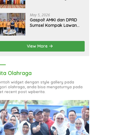
bagi 51 Organisasi Wanita
May 5, 2026
Gaspol! AMKI dan DPRD
Sumsel Kompak Lawan
Hoaks, Perkuat Informasi
Digital Berkualitas
View More
ita Olahraga
contoh widget dengan style gallery pada
gori olahraga, anda bisa mengaturnya pada
et recent post wpberita.