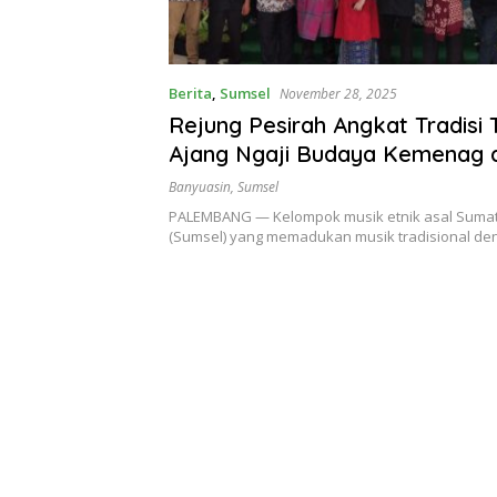
Berita
,
Sumsel
November 28, 2025
Rejung Pesirah Angkat Tradisi 
Ajang Ngaji Budaya Kemenag d
Palembang
Banyuasin
,
Sumsel
PALEMBANG — Kelompok musik etnik asal Sumat
(Sumsel) yang memadukan musik tradisional de