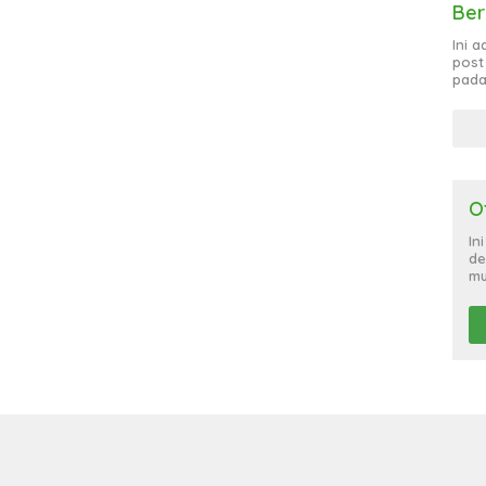
Ber
Ini 
post
pada
O
In
de
mu