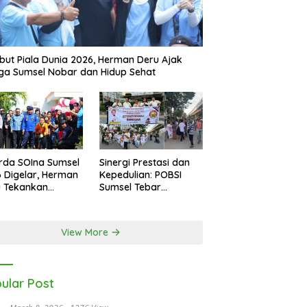
ut Piala Dunia 2026, Herman Deru Ajak
a Sumsel Nobar dan Hidup Sehat
rda SOIna Sumsel
Sinergi Prestasi dan
 Digelar, Herman
Kepedulian: POBSI
u Tekankan
Sumsel Tebar
etaraan
Keberkahan di Bulan
Ramadan
View More
ular Post