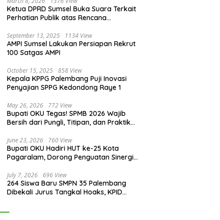
March 8, 2026
1376 View
Ketua DPRD Sumsel Buka Suara Terkait
Perhatian Publik atas Rencana
Pengadaan Fasilitas
September 13, 2025
1134 View
AMPI Sumsel Lakukan Persiapan Rekrut
100 Satgas AMPI
October 15, 2025
858 View
Kepala KPPG Palembang Puji Inovasi
Penyajian SPPG Kedondong Raye 1
May 26, 2026
772 View
Bupati OKU Tegas! SPMB 2026 Wajib
Bersih dari Pungli, Titipan, dan Praktik
Curang
June 23, 2026
760 View
Bupati OKU Hadiri HUT ke-25 Kota
Pagaralam, Dorong Penguatan Sinergi
Antar Daerah
July 7, 2026
696 View
264 Siswa Baru SMPN 35 Palembang
Dibekali Jurus Tangkal Hoaks, KPID
Sumsel: Jangan Asal Percaya Informasi!