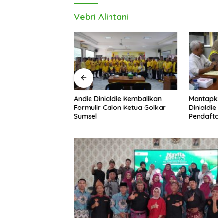
Vebri Alintani
Andie Dinialdie Kembalikan
Mantapk
uh! Andie Dinialdie
Formulir Calon Ketua Golkar
Dinialdie
dai Golkar
Sumsel
Pendafta
p Gas Tambah Kursi
Golkar S