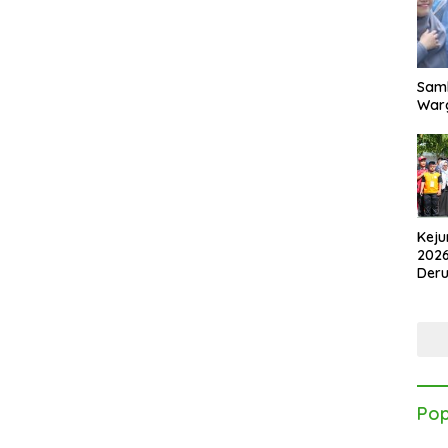
Samb
Warg
Keju
2026
Der
Kes
Pop