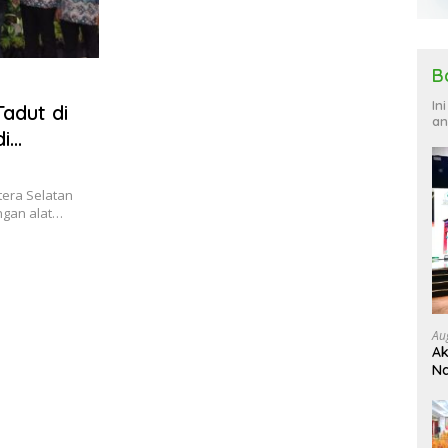
B
In
Tadut di
an
i
era Selatan
ngan alat…
Au
Ak
Na
Ku