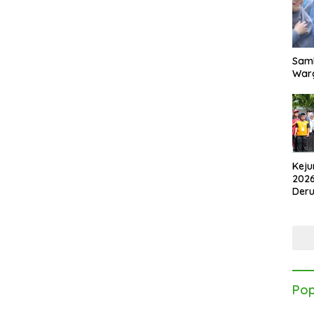
Samb
Warg
Keju
2026
Der
Kes
Pop