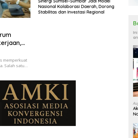
Sinergi Sumsel–Sumbar Jadi Model
Nasional Kolaborasi Daerah, Dorong
Stabilitas dan Investasi Regional
B
In
orum
an
erjaan,
erja
us memperkuat
a. Salah satu…
Au
Ak
Na
Ku