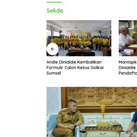
Sekda
Andie Dinialdie Kembalikan
Mantapk
uh! Andie Dinialdie
Formulir Calon Ketua Golkar
Dinialdie
dai Golkar
Sumsel
Pendafta
p Gas Tambah Kursi
Golkar S