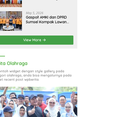
bagi 51 Organisasi Wanita
May 5, 2026
Gaspol! AMKI dan DPRD
Sumsel Kompak Lawan
Hoaks, Perkuat Informasi
Digital Berkualitas
View More
ita Olahraga
contoh widget dengan style gallery pada
gori olahraga, anda bisa mengaturnya pada
et recent post wpberita.