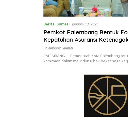
Berita
,
Sumsel
January 13, 2026
Pemkot Palembang Bentuk F
Kepatuhan Asuransi Ketenagak
Perkuat Perlindungan Hak Pek
Palembang
,
Sumsel
PALEMBANG — Pemerintah Kota Palembang ter
komitmen dalam melindungi hak-hak tenaga kerj