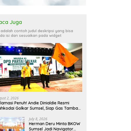
aca Juga
i adalah contoh judul deskripsi yang bisa
da isi dan sesuaikan pada widget
gust 2, 2026
lamasi Penuh! Andie Dinialdie Resmi
hkodai Golkar Sumsel, Siap Gas Tambah
rsi
July 8, 2026
Herman Deru Minta BKOW
Sumsel Jadi Navigator