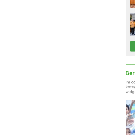
Ber
Ini 
kate
widg