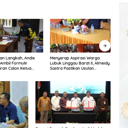
an Langkah, Andie
Menyerap Aspirasi Warga
Warg
 Ambil Formulir
Lubuk Linggau Barat II, Almeidy
Simpa
ran Calon Ketua
Sastra Pastikan Usulan
Dishu
umsel
Pembangunan Dikawal Tuntas
Tang