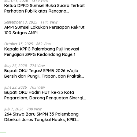
March 8, 2026
1379 View
Ketua DPRD Sumsel Buka Suara Terkait
Perhatian Publik atas Rencana
Pengadaan Fasilitas
September 13, 2025
1141 View
AMPI Sumsel Lakukan Persiapan Rekrut
100 Satgas AMPI
October 15, 2025
862 View
Kepala KPPG Palembang Puji Inovasi
Penyajian SPPG Kedondong Raye 1
May 26, 2026
775 View
Bupati OKU Tegas! SPMB 2026 Wajib
Bersih dari Pungli, Titipan, dan Praktik
Curang
June 23, 2026
765 View
Bupati OKU Hadiri HUT ke-25 Kota
Pagaralam, Dorong Penguatan Sinergi
Antar Daerah
July 7, 2026
700 View
264 Siswa Baru SMPN 35 Palembang
Dibekali Jurus Tangkal Hoaks, KPID
Sumsel: Jangan Asal Percaya Informasi!