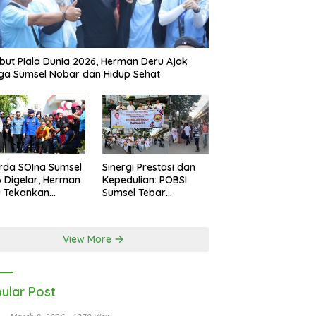
ut Piala Dunia 2026, Herman Deru Ajak
a Sumsel Nobar dan Hidup Sehat
rda SOIna Sumsel
Sinergi Prestasi dan
 Digelar, Herman
Kepedulian: POBSI
u Tekankan
Sumsel Tebar
etaraan
Keberkahan di Bulan
Ramadan
View More
ular Post