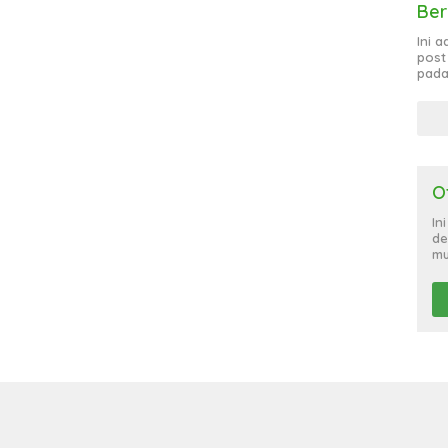
Ber
Ini 
post
pada
O
In
de
mu