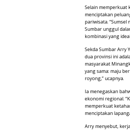
Selain memperkuat k
menciptakan peluang
pariwisata. “Sumsel 
Sumbar unggul dala
kombinasi yang idea
Sekda Sumbar Arry 
dua provinsi ini ad
masyarakat Minangka
yang sama: maju ber
royong,” ucapnya.
Ia menegaskan bahw
ekonomi regional. “K
memperkuat ketahan
menciptakan lapanga
Arry menyebut, ker