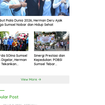
ut Piala Dunia 2026, Herman Deru Ajak
a Sumsel Nobar dan Hidup Sehat
rda SOIna Sumsel
Sinergi Prestasi dan
 Digelar, Herman
Kepedulian: POBSI
u Tekankan
Sumsel Tebar
etaraan
Keberkahan di Bulan
Ramadan
View More
ular Post