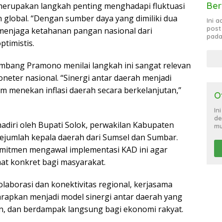
Ber
erupakan langkah penting menghadapi fluktuasi
 global. “Dengan sumber daya yang dimiliki dua
Ini 
post
a menjaga ketahanan pangan nasional dari
pada
ptimistis.
mbang Pramono menilai langkah ini sangat relevan
neter nasional. “Sinergi antar daerah menjadi
am menekan inflasi daerah secara berkelanjutan,”
O
In
de
ihadiri oleh Bupati Solok, perwakilan Kabupaten
mu
sejumlah kepala daerah dari Sumsel dan Sumbar.
omitmen mengawal implementasi KAD ini agar
t konkret bagi masyarakat.
aborasi dan konektivitas regional, kerjasama
apkan menjadi model sinergi antar daerah yang
tan, dan berdampak langsung bagi ekonomi rakyat.