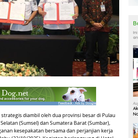
B
In
an
Au
Ak
Na
rategis diambil oleh dua provinsi besar di Pulau
Ku
Selatan (Sumsel) dan Sumatera Barat (Sumbar),
anan kesepakatan bersama dan perjanjian kerja