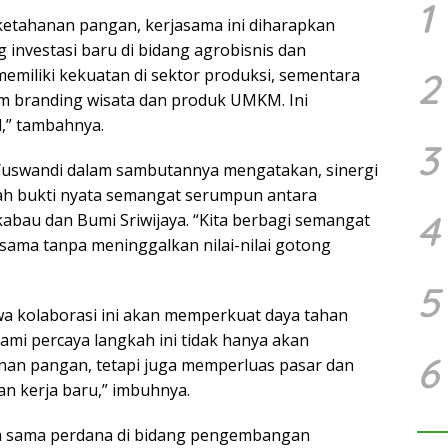
1
etahanan pangan, kerjasama ini diharapkan
 investasi baru di bidang agrobisnis dan
memiliki kekuatan di sektor produksi, sementara
2
m branding wisata dan produk UMKM. Ini
l,” tambahnya.
3
Yuswandi dalam sambutannya mengatakan, sinergi
alah bukti nyata semangat serumpun antara
4
bau dan Bumi Sriwijaya. “Kita berbagi semangat
sama tanpa meninggalkan nilai-nilai gotong
5
a kolaborasi ini akan memperkuat daya tahan
ami percaya langkah ini tidak hanya akan
6
an pangan, tetapi juga memperluas pasar dan
n kerja baru,” imbuhnya.
ja sama perdana di bidang pengembangan