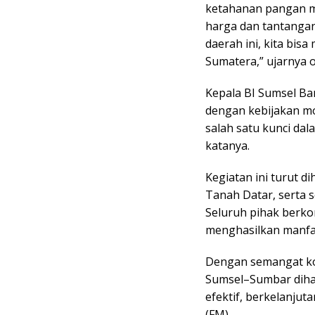
ketahanan pangan m
harga dan tantangan
daerah ini, kita bis
Sumatera,” ujarnya o
Kepala BI Sumsel Ba
dengan kebijakan mo
salah satu kunci dal
katanya.
Kegiatan ini turut d
Tanah Datar, serta 
Seluruh pihak berk
menghasilkan manfaa
Dengan semangat kol
Sumsel–Sumbar dihar
efektif, berkelanju
(FM)