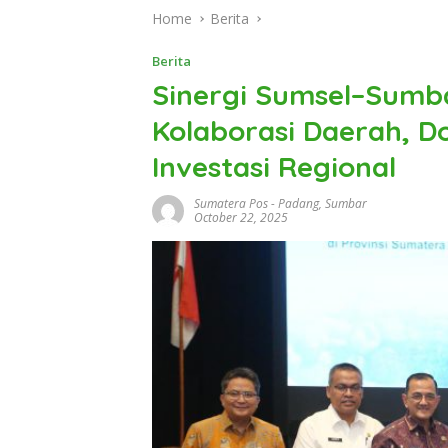
Home
Berita
Berita
Sinergi Sumsel–Sumba
Kolaborasi Daerah, Do
Investasi Regional
Sumatera Pos
-
Padang
,
Sumbar
October 22, 2025