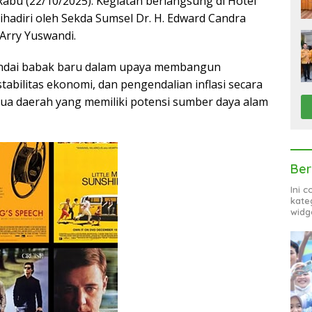
Rabu (22/10/2025). Kegiatan berlangsung di Hotel
ihadiri oleh Sekda Sumsel Dr. H. Edward Candra
Arry Yuswandi.
andai babak baru dalam upaya membangun
abilitas ekonomi, dan pengendalian inflasi secara
 dua daerah yang memiliki potensi sumber daya alam
Ber
Ini 
kate
widg