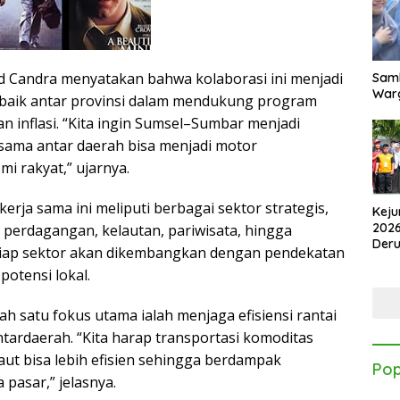
 Candra menyatakan bahwa kolaborasi ini menjadi
Samb
Warg
 baik antar provinsi dalam mendukung program
n inflasi. “Kita ingin Sumsel–Sumbar menjadi
sama antar daerah bisa menjadi motor
 rakyat,” ujarnya.
rja sama ini meliputi berbagai sektor strategis,
Keju
2026
, perdagangan, kelautan, pariwisata, hingga
Der
etiap sektor akan dikembangkan dengan pendekatan
Kes
potensi lokal.
h satu fokus utama ialah menjaga efisiensi rantai
ntardaerah. “Kita harap transportasi komoditas
laut bisa lebih efisien sehingga berdampak
Pop
pasar,” jelasnya.