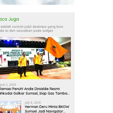
aca Juga
i adalah contoh judul deskripsi yang bisa
da isi dan sesuaikan pada widget
gust 2, 2026
lamasi Penuh! Andie Dinialdie Resmi
hkodai Golkar Sumsel, Siap Gas Tambah
rsi
July 8, 2026
Herman Deru Minta BKOW
Sumsel Jadi Navigator