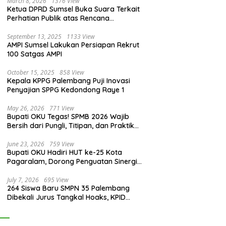
March 8, 2026
1376 View
Ketua DPRD Sumsel Buka Suara Terkait
Perhatian Publik atas Rencana
Pengadaan Fasilitas
September 13, 2025
1133 View
AMPI Sumsel Lakukan Persiapan Rekrut
100 Satgas AMPI
October 15, 2025
858 View
Kepala KPPG Palembang Puji Inovasi
Penyajian SPPG Kedondong Raye 1
May 26, 2026
771 View
Bupati OKU Tegas! SPMB 2026 Wajib
Bersih dari Pungli, Titipan, dan Praktik
Curang
June 23, 2026
759 View
Bupati OKU Hadiri HUT ke-25 Kota
Pagaralam, Dorong Penguatan Sinergi
Antar Daerah
July 7, 2026
695 View
264 Siswa Baru SMPN 35 Palembang
Dibekali Jurus Tangkal Hoaks, KPID
Sumsel: Jangan Asal Percaya Informasi!