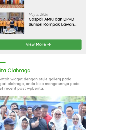
bagi 51 Organisasi Wanita
May 5, 2026
Gaspol! AMKI dan DPRD
Sumsel Kompak Lawan
Hoaks, Perkuat Informasi
Digital Berkualitas
View More
ita Olahraga
contoh widget dengan style gallery pada
gori olahraga, anda bisa mengaturnya pada
et recent post wpberita.