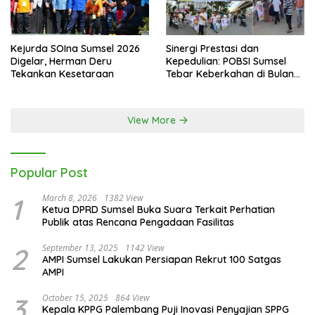
Kejurda SOIna Sumsel 2026
Sinergi Prestasi dan
Digelar, Herman Deru
Kepedulian: POBSI Sumsel
Tekankan Kesetaraan
Tebar Keberkahan di Bulan
Ramadan
View More
Popular Post
1
March 8, 2026
1382 View
Ketua DPRD Sumsel Buka Suara Terkait Perhatian
Publik atas Rencana Pengadaan Fasilitas
2
September 13, 2025
1142 View
AMPI Sumsel Lakukan Persiapan Rekrut 100 Satgas
AMPI
3
October 15, 2025
864 View
Kepala KPPG Palembang Puji Inovasi Penyajian SPPG