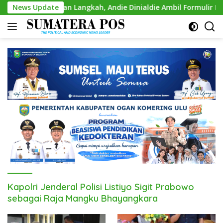
Skip
Mantapkan Langkah, Andie Dinialdie Ambil Formulir Pendaftar
News Update
to
content
Kapolri Jenderal Polisi Listiyo Sigit Prabowo
sebagai Raja Mangku Bhayangkara