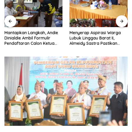
Mantapkan Langkah, Andie
Menyerap Aspirasi Warga
Dinialdie Ambil Formulir
Lubuk Linggau Barat II,
Pendaftaran Calon Ketua
Almeidy Sastra Pastikan
Golkar Sumsel
Usulan Pembangunan
Dikawal Tuntas