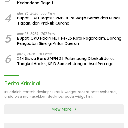
Kedondong Raye 1
4
May 26, 2026
777 View
Bupati OKU Tegas! SPMB 2026 Wajib Bersih dari Pungli,
Titipan, dan Praktik Curang
5
June 23, 2026
767 View
Bupati OKU Hadiri HUT ke-25 Kota Pagaralam, Dorong
Penguatan Sinergi Antar Daerah
6
July 7, 2026
703 View
264 Siswa Baru SMPN 35 Palembang Dibekali Jurus
Tangkal Hoaks, KPID Sumsel: Jangan Asal Percaya
Informasi!
Berita Kriminal
Ini adalah contoh deskripsi untuk widget recent post wpberita,
anda bisa memasukkan deskripsi pada widget ini.
View More