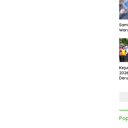
Samb
Warg
Keju
2026
Der
Kes
Pop