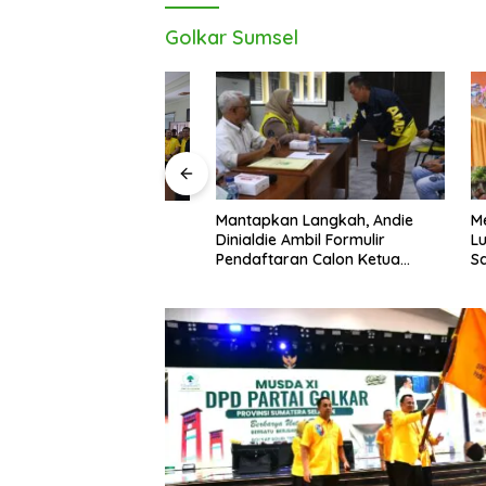
Golkar Sumsel
Mantapkan Langkah, Andie
Menyera
die Kembalikan
Dinialdie Ambil Formulir
Lubuk Li
lon Ketua Golkar
Pendaftaran Calon Ketua
Sastra P
Golkar Sumsel
Pembang