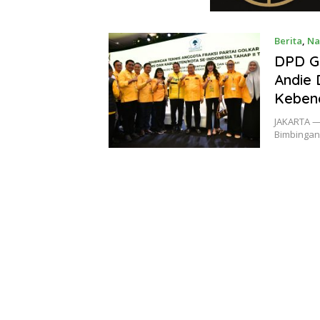
Berita
,
Na
DPD Go
Andie 
Keben
JAKARTA — 
Bimbingan 