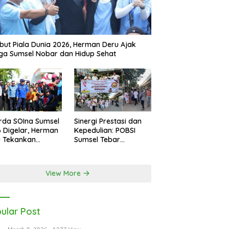
ut Piala Dunia 2026, Herman Deru Ajak
a Sumsel Nobar dan Hidup Sehat
rda SOIna Sumsel
Sinergi Prestasi dan
 Digelar, Herman
Kepedulian: POBSI
u Tekankan
Sumsel Tebar
etaraan
Keberkahan di Bulan
Ramadan
View More
ular Post