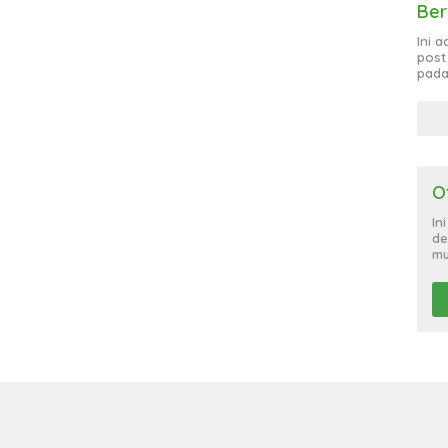
Ber
Ini 
post
pada
O
In
de
mu