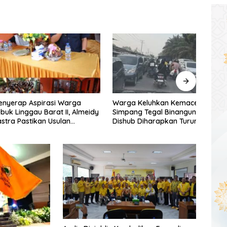
p Aspirasi Warga
Warga Keluhkan Kemacetan di
DPRD
nggau Barat II, Almeidy
Simpang Tegal Binangun,
Selat
astikan Usulan
Dishub Diharapkan Turun
Foku
unan Dikawal Tuntas
Tangan
Daer