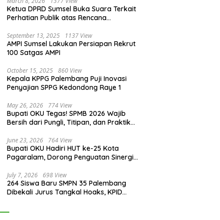
March 8, 2026
1377 View
Ketua DPRD Sumsel Buka Suara Terkait
Perhatian Publik atas Rencana
Pengadaan Fasilitas
September 13, 2025
1137 View
AMPI Sumsel Lakukan Persiapan Rekrut
100 Satgas AMPI
October 15, 2025
860 View
Kepala KPPG Palembang Puji Inovasi
Penyajian SPPG Kedondong Raye 1
May 26, 2026
774 View
Bupati OKU Tegas! SPMB 2026 Wajib
Bersih dari Pungli, Titipan, dan Praktik
Curang
June 23, 2026
764 View
Bupati OKU Hadiri HUT ke-25 Kota
Pagaralam, Dorong Penguatan Sinergi
Antar Daerah
July 7, 2026
698 View
264 Siswa Baru SMPN 35 Palembang
Dibekali Jurus Tangkal Hoaks, KPID
Sumsel: Jangan Asal Percaya Informasi!