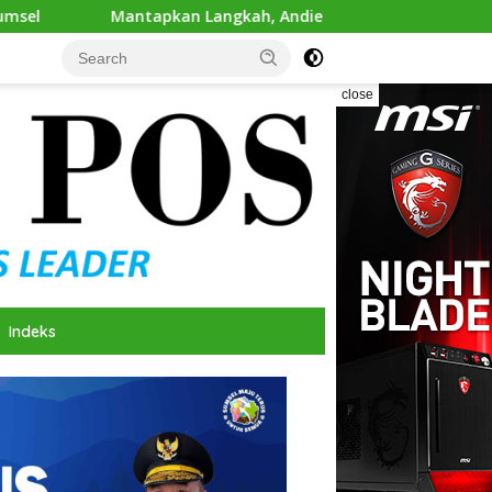
an Langkah, Andie Dinialdie Ambil Formulir Pendaftaran Calo
close
Indeks