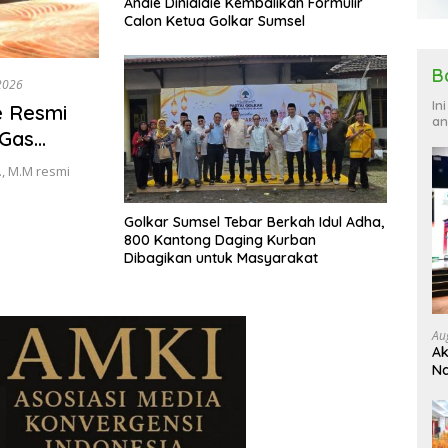
Andie Dinialdie Kembalikan Formulir
Calon Ketua Golkar Sumsel
B
 2026
In
e Resmi
an
 Gas
., M.M resmi
Golkar Sumsel Tebar Berkah Idul Adha,
800 Kantong Daging Kurban
Dibagikan untuk Masyarakat
Au
Ak
Na
Ku