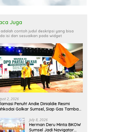
aca Juga
i adalah contoh judul deskripsi yang bisa
da isi dan sesuaikan pada widget
gust 2, 2026
lamasi Penuh! Andie Dinialdie Resmi
hkodai Golkar Sumsel, Siap Gas Tambah
rsi
July 8, 2026
Herman Deru Minta BKOW
Sumsel Jadi Navigator