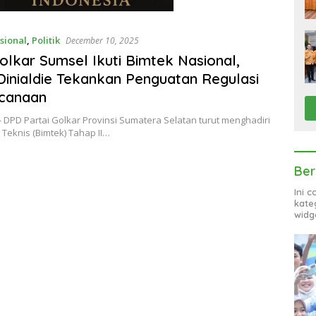
sional
,
Politik
December 10, 2025
lkar Sumsel Ikuti Bimtek Nasional,
Dinialdie Tekankan Penguatan Regulasi
canaan
DPD Partai Golkar Provinsi Sumatera Selatan turut menghadiri
Teknis (Bimtek) Tahap II…
Ber
Ini 
kate
widg