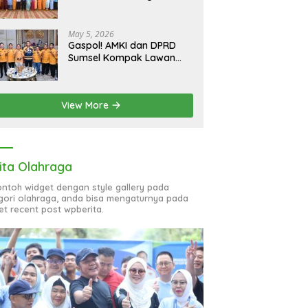
bagi 51 Organisasi Wanita
May 5, 2026
Gaspol! AMKI dan DPRD
Sumsel Kompak Lawan
Hoaks, Perkuat Informasi
Digital Berkualitas
View More
ita Olahraga
contoh widget dengan style gallery pada
gori olahraga, anda bisa mengaturnya pada
et recent post wpberita.