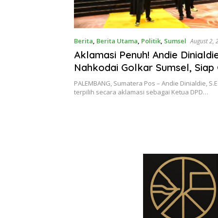
Berita
,
Berita Utama
,
Politik
,
Sumsel
August 2,
Aklamasi Penuh! Andie Dinialdi
Nahkodai Golkar Sumsel, Siap
Tambah Kursi
PALEMBANG, Sumatera Pos – Andie Dinialdie, S.E
terpilih secara aklamasi sebagai Ketua DPD…