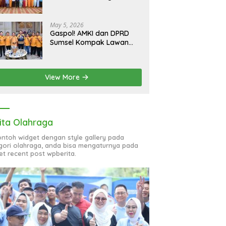
bagi 51 Organisasi Wanita
May 5, 2026
Gaspol! AMKI dan DPRD
Sumsel Kompak Lawan
Hoaks, Perkuat Informasi
Digital Berkualitas
View More
ita Olahraga
contoh widget dengan style gallery pada
gori olahraga, anda bisa mengaturnya pada
et recent post wpberita.