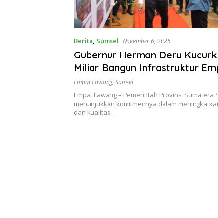
Berita
,
Sumsel
November 6, 2025
Gubernur Herman Deru Kucurk
Miliar Bangun Infrastruktur Em
Lawang
Empat Lawang
,
Sumsel
Empat Lawang – Pemerintah Provinsi Sumatera S
menunjukkan komitmennya dalam meningkatkan 
dan kualitas…