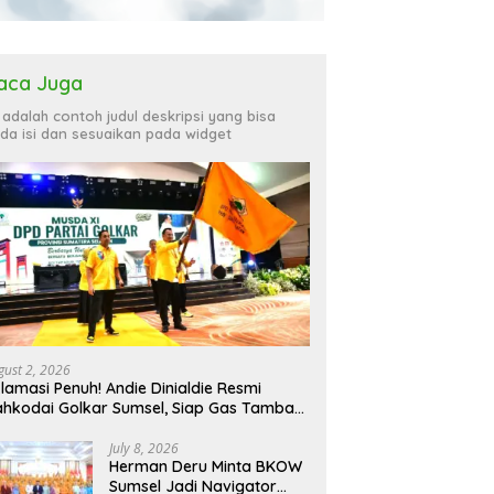
aca Juga
i adalah contoh judul deskripsi yang bisa
da isi dan sesuaikan pada widget
gust 2, 2026
lamasi Penuh! Andie Dinialdie Resmi
hkodai Golkar Sumsel, Siap Gas Tambah
rsi
July 8, 2026
Herman Deru Minta BKOW
Sumsel Jadi Navigator