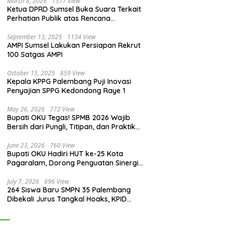
March 8, 2026
1377 View
Ketua DPRD Sumsel Buka Suara Terkait
Perhatian Publik atas Rencana
Pengadaan Fasilitas
September 13, 2025
1134 View
AMPI Sumsel Lakukan Persiapan Rekrut
100 Satgas AMPI
October 15, 2025
859 View
Kepala KPPG Palembang Puji Inovasi
Penyajian SPPG Kedondong Raye 1
May 26, 2026
772 View
Bupati OKU Tegas! SPMB 2026 Wajib
Bersih dari Pungli, Titipan, dan Praktik
Curang
June 23, 2026
760 View
Bupati OKU Hadiri HUT ke-25 Kota
Pagaralam, Dorong Penguatan Sinergi
Antar Daerah
July 7, 2026
696 View
264 Siswa Baru SMPN 35 Palembang
Dibekali Jurus Tangkal Hoaks, KPID
Sumsel: Jangan Asal Percaya Informasi!