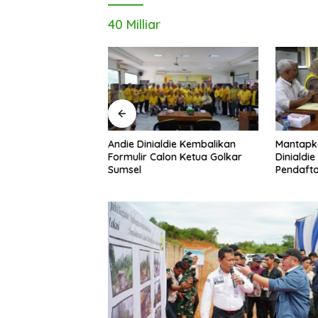
40 Milliar
Andie Dinialdie Kembalikan
Mantapk
uh! Andie Dinialdie
Formulir Calon Ketua Golkar
Dinialdie
dai Golkar
Sumsel
Pendafta
p Gas Tambah Kursi
Golkar S