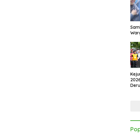
Samb
Warg
Keju
2026
Der
Kes
Pop