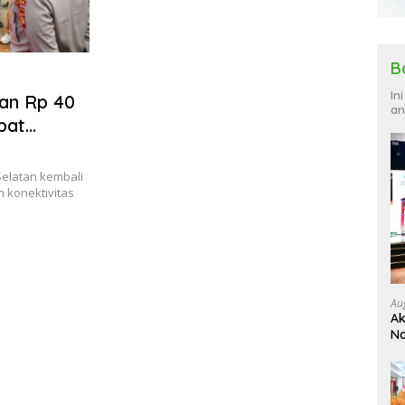
B
In
an Rp 40
an
pat
elatan kembali
konektivitas
Au
Ak
Na
Ku