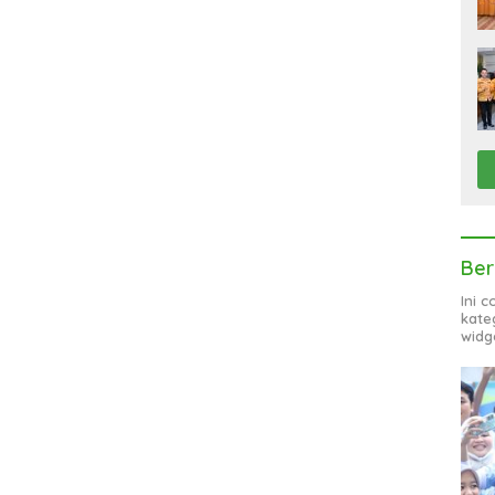
Ber
Ini 
kate
widg