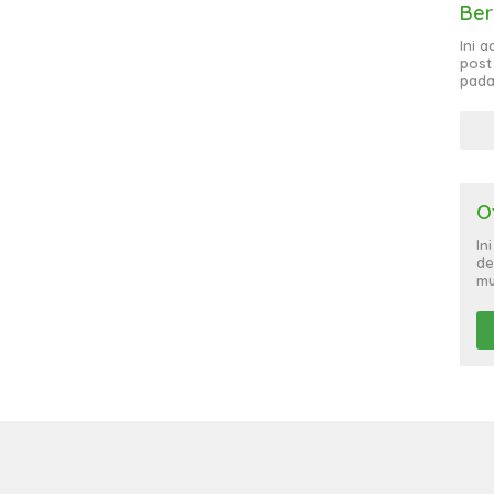
Ber
Ini 
post
pada
O
In
de
mu