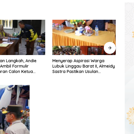
an Langkah, Andie
Menyerap Aspirasi Warga
Warg
 Ambil Formulir
Lubuk Linggau Barat II, Almeidy
Simpa
ran Calon Ketua
Sastra Pastikan Usulan
Dishu
umsel
Pembangunan Dikawal Tuntas
Tang