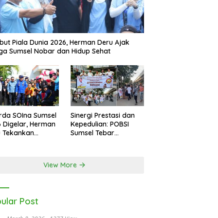
ut Piala Dunia 2026, Herman Deru Ajak
a Sumsel Nobar dan Hidup Sehat
rda SOIna Sumsel
Sinergi Prestasi dan
 Digelar, Herman
Kepedulian: POBSI
u Tekankan
Sumsel Tebar
etaraan
Keberkahan di Bulan
Ramadan
View More
ular Post